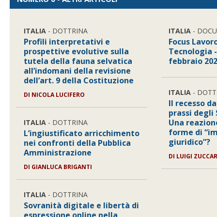
ITALIA
- DOTTRINA
ITALIA
- DOC
Profili interpretativi e
Focus Lavor
prospettive evolutive sulla
Tecnologia -
tutela della fauna selvatica
febbraio 20
all’indomani della revisione
dell’art. 9 della Costituzione
ITALIA
- DOTT
DI
NICOLA LUCIFERO
Il recesso da
prassi degli 
Una reazione
ITALIA
- DOTTRINA
forme di “i
L’ingiustificato arricchimento
giuridico”?
nei confronti della Pubblica
Amministrazione
DI
LUIGI ZUCCAR
DI
GIANLUCA BRIGANTI
ITALIA
- DOTTRINA
Sovranità digitale e libertà di
espressione online nella