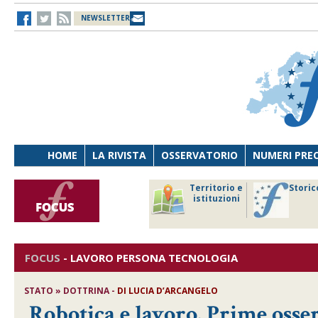
NEWSLETTER
HOME
LA RIVISTA
OSSERVATORIO
NUMERI PRE
avoro
Osservatorio
Territorio e
Storic
ersona
di Diritto
istituzioni
cnologia
sanitario
FOCUS
-
LAVORO PERSONA TECNOLOGIA
STATO » DOTTRINA -
DI
LUCIA D’ARCANGELO
Robotica e lavoro. Prime osser