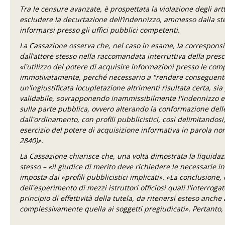
Tra le censure avanzate, è prospettata la violazione degli artt
escludere la decurtazione dell’indennizzo, ammesso dalla stes
informarsi presso gli uffici pubblici competenti.
La Cassazione osserva che, nel caso in esame, la corresponsio
dall’attore stesso nella raccomandata interruttiva della pres
«l'utilizzo del potere di acquisire informazioni presso le com
immotivatamente, perché necessario a "rendere conseguente il 
un'ingiustificata locupletazione altrimenti risultata certa, 
validabile, sovrapponendo inammissibilmente l'indennizzo era
sulla parte pubblica, ovvero alterando la conformazione delle
dall'ordinamento, con profili pubblicistici, così delimitandosi
esercizio del potere di acquisizione informativa in parola non 
2840)».
La Cassazione chiarisce che, una volta dimostrata la liquidaz
stesso – «il giudice di merito deve richiedere le necessarie i
imposta dai «profili pubblicistici implicati». «La conclusione, 
dell'esperimento di mezzi istruttori officiosi quali l'interrog
principio di effettività della tutela, da ritenersi esteso anch
complessivamente quella ai soggetti pregiudicati». Pertanto, i