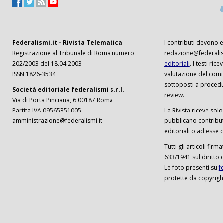
Federalismi.it - Rivista Telematica
I contributi devono es
Registrazione al Tribunale di Roma numero
redazione@federalism
202/2003 del 18.04.2003
editoriali
. I testi ri
ISSN 1826-3534
valutazione del comi
sottoposti a procedu
Società editoriale federalismi s.r.l.
review.
Via di Porta Pinciana, 6 00187 Roma
Partita IVA 09565351005
La Rivista riceve solo 
amministrazione@federalismi.it
pubblicano contributi
editoriali o ad esse d
Tutti gli articoli firm
633/1941 sul diritto 
Le foto presenti su
f
protette da copyrigh