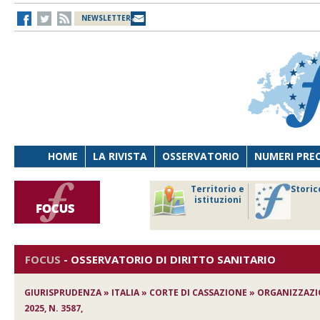
NEWSLETTER
HOME
LA RIVISTA
OSSERVATORIO
NUMERI PRE
avoro
Osservatorio
Territorio e
Storic
ersona
di Diritto
istituzioni
cnologia
sanitario
FOCUS
-
OSSERVATORIO DI DIRITTO SANITARIO
GIURISPRUDENZA » ITALIA » CORTE DI CASSAZIONE » ORGANIZZAZI
2025, N. 3587,