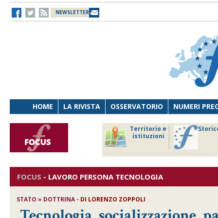
NEWSLETTER
HOME
LA RIVISTA
OSSERVATORIO
NUMERI PRE
avoro
Osservatorio
Territorio e
Storic
ersona
di Diritto
istituzioni
cnologia
sanitario
FOCUS
-
LAVORO PERSONA TECNOLOGIA
STATO » DOTTRINA -
DI
LORENZO ZOPPOLI
Tecnologia, socializzazione, pa