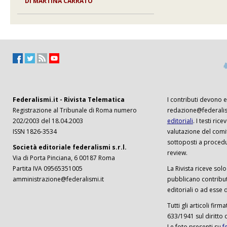
DI
MARTINA CARRATO
Federalismi.it - Rivista Telematica
I contributi devono es
Registrazione al Tribunale di Roma numero
redazione@federalism
202/2003 del 18.04.2003
editoriali
. I testi ri
ISSN 1826-3534
valutazione del comi
sottoposti a procedu
Società editoriale federalismi s.r.l.
review.
Via di Porta Pinciana, 6 00187 Roma
Partita IVA 09565351005
La Rivista riceve solo 
amministrazione@federalismi.it
pubblicano contributi
editoriali o ad esse d
Tutti gli articoli firm
633/1941 sul diritto 
Le foto presenti su
f