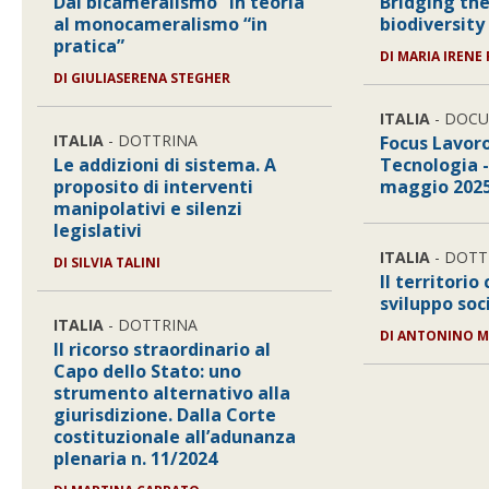
Dal bicameralismo “in teoria”
Bridging the
al monocameralismo “in
biodiversity
pratica”
DI
MARIA IRENE
DI
GIULIASERENA STEGHER
ITALIA
- DOC
ITALIA
- DOTTRINA
Focus Lavor
Le addizioni di sistema. A
Tecnologia -
proposito di interventi
maggio 202
manipolativi e silenzi
legislativi
ITALIA
- DOTT
DI
SILVIA TALINI
Il territorio
sviluppo so
ITALIA
- DOTTRINA
DI
ANTONINO M
Il ricorso straordinario al
Capo dello Stato: uno
strumento alternativo alla
giurisdizione. Dalla Corte
costituzionale all’adunanza
plenaria n. 11/2024