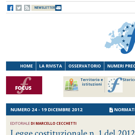
NEWSLETTER
HOME
LA RIVISTA
OSSERVATORIO
NUMERI PRE
avoro
Osservatorio
Territorio e
Storic
ersona
di Diritto
istituzioni
cnologia
sanitario
NUMERO 24 - 19 DICEMBRE 2012
NORMAT
EDITORIALE
DI MARCELLO CECCHETTI
Legge costituzionale n. 1 del 2012 