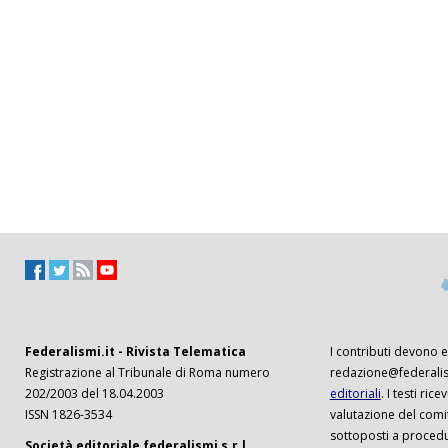
Federalismi.it - Rivista Telematica
I contributi devono es
Registrazione al Tribunale di Roma numero
redazione@federalism
202/2003 del 18.04.2003
editoriali
. I testi ri
ISSN 1826-3534
valutazione del comi
sottoposti a procedu
Società editoriale federalismi s.r.l.