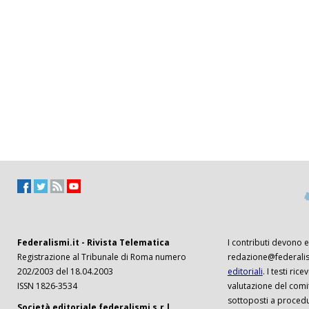
Federalismi.it - Rivista Telematica
I contributi devono es
Registrazione al Tribunale di Roma numero
redazione@federalism
202/2003 del 18.04.2003
editoriali
. I testi ri
ISSN 1826-3534
valutazione del comi
sottoposti a procedu
Società editoriale federalismi s.r.l.