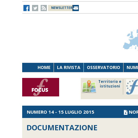
NEWSLETTER
HOME
LA RIVISTA
OSSERVATORIO
NUME
Lavoro
Osservatorio
Territorio e
Persona
di Diritto
istituzioni
Tecnologia
sanitario
NUMERO 14 - 15 LUGLIO 2015
NO
DOCUMENTAZIONE