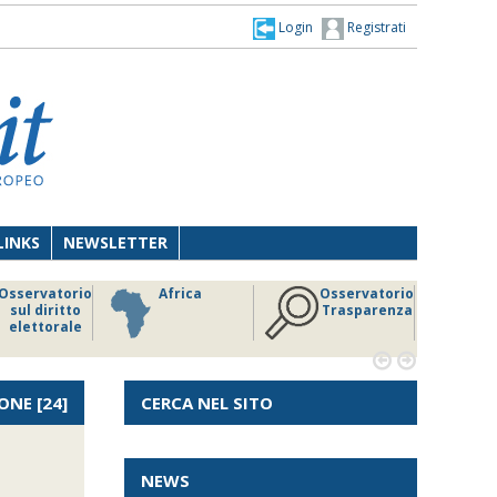
Login
Registrati
LINKS
NEWSLETTER
Osservatorio
Africa
Osservatorio
sul diritto
Trasparenza
elettorale


ONE
[24]
CERCA NEL SITO
NEWS