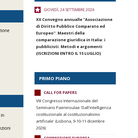
GIOVEDÌ, 24 SETTEMBRE 2026
XII Convegno annualle ''Associazione
di Diritto Pubblico Comparato ed
zione
Europeo''. Maestri della
comparazione giuridica in Italia: i
pubblicisti. Metodi e argomenti
(ISCRIZIONI ENTRO IL 15 LUGLIO)
PRIMO PIANO
CALL FOR PAPERS
VIII Congresso Internazionale del
Seminario Paeninsulae 'Dall'intelligenza
costituzionale al costituzionalismo
 in
artificiale' (Lisbona, 9-10-11 dicembre
nzioni
2026)