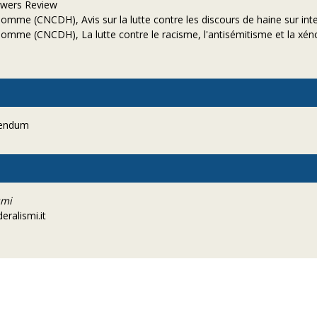
Powers Review
homme (CNCDH), Avis sur la lutte contre les discours de haine sur int
homme (CNCDH), La lutte contre le racisme, l'antisémitisme et la xén
erendum
smi
deralismi.it