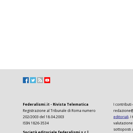
Federalismi.it - Rivista Telematica
I contributi
Registrazione al Tribunale di Roma numero
redazione@f
202/2003 del 18.04.2003
editoriali
. 
ISSN 1826-3534
valutazione
sottoposti 
Società editoriale federalismi s.r.l.