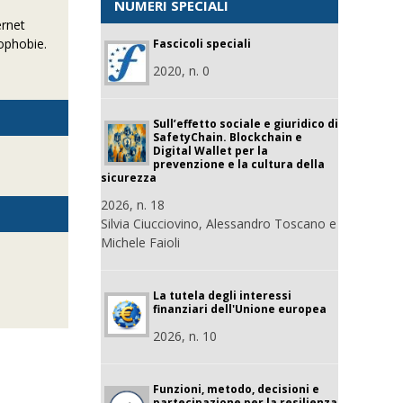
NUMERI SPECIALI
ernet
ophobie.
Fascicoli speciali
2020, n. 0
Sull’effetto sociale e giuridico di
SafetyChain. Blockchain e
Digital Wallet per la
prevenzione e la cultura della
sicurezza
2026, n. 18
Silvia Ciucciovino, Alessandro Toscano e
Michele Faioli
La tutela degli interessi
finanziari dell'Unione europea
2026, n. 10
Funzioni, metodo, decisioni e
partecipazione per la resilienza