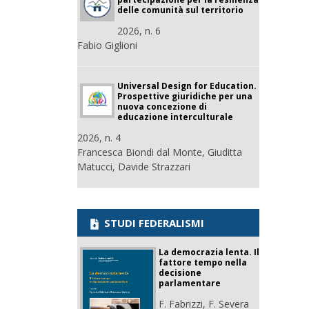
delle comunità sul territorio
2026, n. 6
Fabio Giglioni
Universal Design for Education.
Prospettive giuridiche per una
nuova concezione di
educazione interculturale
2026, n. 4
Francesca Biondi dal Monte, Giuditta
Matucci, Davide Strazzari
STUDI FEDERALISMI
La democrazia lenta. Il
fattore tempo nella
decisione
parlamentare
F. Fabrizzi, F. Severa