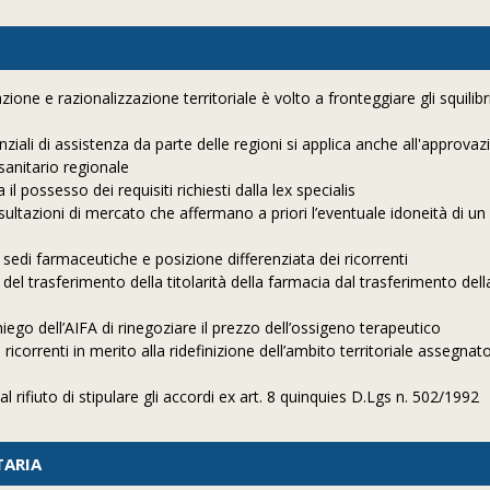
one e razionalizzazione territoriale è volto a fronteggiare gli squilibri 
nziali di assistenza da parte delle regioni si applica anche all'approvaz
 sanitario regionale
 possesso dei requisiti richiesti dalla lex specialis
ultazioni di mercato che affermano a priori l’eventuale idoneità di u
edi farmaceutiche e posizione differenziata dei ricorrenti
del trasferimento della titolarità della farmacia dal trasferimento della
niego dell’AIFA di rinegoziare il prezzo dell’ossigeno terapeutico
correnti in merito alla ridefinizione dell’ambito territoriale assegnat
 rifiuto di stipulare gli accordi ex art. 8 quinquies D.Lgs n. 502/1992
TARIA