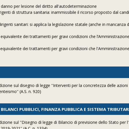
l danno per lesione del diritto all'autodeterminazione
genti di struttura sanitaria: inammissibile il ricorso proposto dal cand
igenti sanitari: si applica la legislazione statale (anche in mancanza d
 equivalente dei trattamenti per gravi condizioni che l’Amministrazion
 equivalente dei trattamenti per gravi condizioni che l'Amministrazion
zione sul disegno di legge ''Interventi per la concretezza delle azioni 
nteismo'' (A.S. n. 920)
» BILANCI PUBBLICI, FINANZA PUBBLICA E SISTEMA TRIBUTAR
zione sul ''Disegno di legge di Bilancio di previsione dello Stato per 
o 2019-2021'' (A.C. n. 1334)