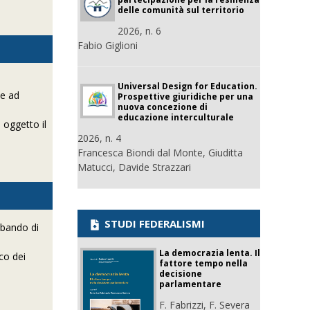
delle comunità sul territorio
2026, n. 6
Fabio Giglioni
Universal Design for Education.
te ad
Prospettive giuridiche per una
nuova concezione di
educazione interculturale
 oggetto il
2026, n. 4
Francesca Biondi dal Monte, Giuditta
Matucci, Davide Strazzari
STUDI FEDERALISMI
 bando di
La democrazia lenta. Il
co dei
fattore tempo nella
decisione
parlamentare
F. Fabrizzi, F. Severa