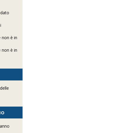
idato
i
e non è in
e non è in
delle
IO
l'anno