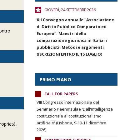
GIOVEDÌ, 24 SETTEMBRE 2026
XII Convegno annualle ''Associazione
di Diritto Pubblico Comparato ed
contro
Europeo''. Maestri della
comparazione giuridica in Italia: i
pubblicisti. Metodi e argomenti
(ISCRIZIONI ENTRO IL 15 LUGLIO)
PRIMO PIANO
CALL FOR PAPERS
VIII Congresso Internazionale del
Seminario Paeninsulae 'Dall'intelligenza
costituzionale al costituzionalismo
artificiale' (Lisbona, 9-10-11 dicembre
roprietà,
2026)