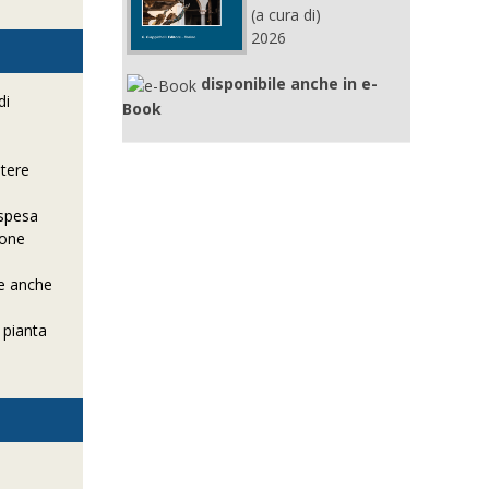
(a cura di)
2026
disponibile anche in e-
di
Book
otere
 spesa
ione
te anche
 pianta