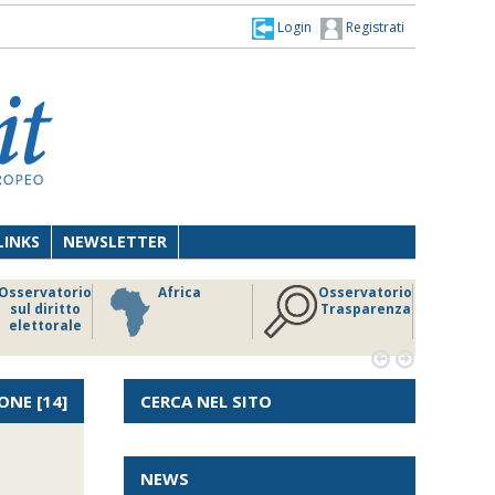
Login
Registrati
LINKS
NEWSLETTER
Osservatorio
Africa
Osservatorio
sul diritto
Trasparenza
elettorale


ONE
[14]
CERCA NEL SITO
NEWS