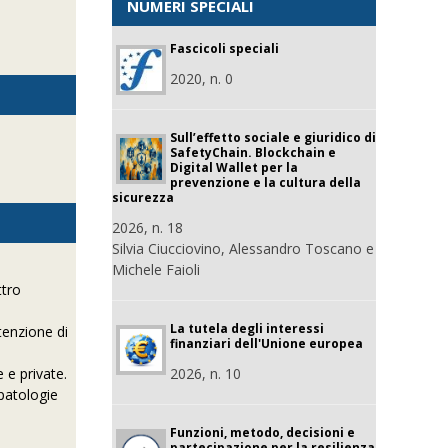
NUMERI SPECIALI
Fascicoli speciali
2020, n. 0
Sull’effetto sociale e giuridico di
SafetyChain. Blockchain e
Digital Wallet per la
prevenzione e la cultura della
sicurezza
2026, n. 18
Silvia Ciucciovino, Alessandro Toscano e
Michele Faioli
ttro
La tutela degli interessi
tenzione di
finanziari dell'Unione europea
 e private.
2026, n. 10
 patologie
Funzioni, metodo, decisioni e
partecipazione per la resilienza