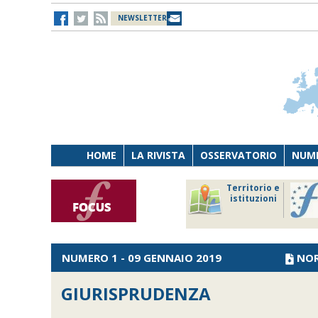
NEWSLETTER
HOME
LA RIVISTA
OSSERVATORIO
NUME
Lavoro
Osservatorio
Territorio e
Persona
di Diritto
istituzioni
Tecnologia
sanitario
NUMERO 1 - 09 GENNAIO 2019
NO
GIURISPRUDENZA