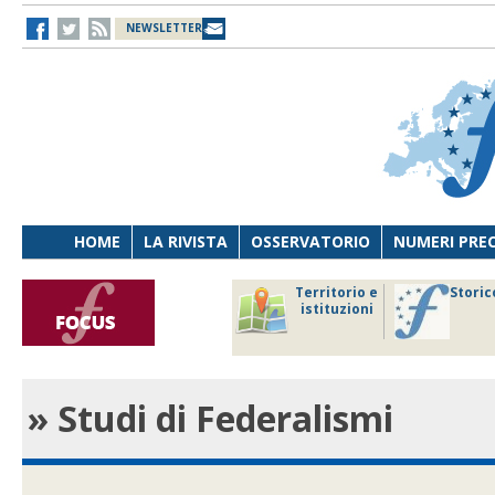
NEWSLETTER
HOME
LA RIVISTA
OSSERVATORIO
NUMERI PRE
avoro
Osservatorio
Territorio e
Storic
ersona
di Diritto
istituzioni
cnologia
sanitario
» Studi di Federalismi