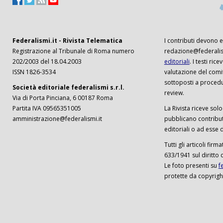
Federalismi.it - Rivista Telematica
I contributi devono es
Registrazione al Tribunale di Roma numero
redazione@federalism
202/2003 del 18.04.2003
editoriali
. I testi ri
ISSN 1826-3534
valutazione del comi
sottoposti a procedu
Società editoriale federalismi s.r.l.
review.
Via di Porta Pinciana, 6 00187 Roma
Partita IVA 09565351005
La Rivista riceve solo 
amministrazione@federalismi.it
pubblicano contributi
editoriali o ad esse d
Tutti gli articoli firm
633/1941 sul diritto 
Le foto presenti su
f
protette da copyrigh