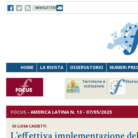
NEWSLETTER
HOME
LA RIVISTA
OSSERVATORIO
NUMERI PRE
avoro
Osservatorio
Territorio e
Storic
ersona
di Diritto
istituzioni
cnologia
sanitario
FOCUS
-
AMERICA LATINA
N. 13 - 07/05/2025
DI
LUISA CASSETTI
L’effettiva implementazione de