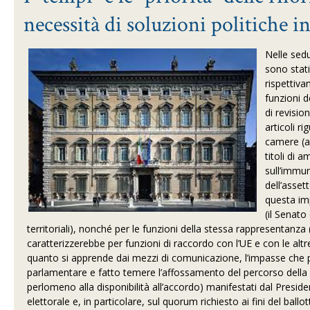
necessità di soluzioni politiche i
Nelle sedu
sono stati
rispettiv
funzioni d
di revisio
articoli r
camere (ar
titoli di 
sull’immuni
dell’asse
questa imp
(il Senat
territoriali), nonché per le funzioni della stessa rappresentanza 
caratterizzerebbe per funzioni di raccordo con l’UE e con le altr
quanto si apprende dai mezzi di comunicazione, l’
impasse che p
parlamentare e fatto temere l’affossamento del percorso della r
perlomeno alla disponibilità all’accordo) manifestati dal Presiden
elettorale e, in particolare, sul quorum richiesto ai fini del ba