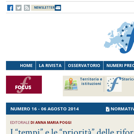
NEWSLETTER
HOME
LA RIVISTA
OSSERVATORIO
NUMERI PRE
avoro
Osservatorio
Territorio e
Storic
ersona
di Diritto
istituzioni
cnologia
sanitario
NUMERO 16 - 06 AGOSTO 2014
NORMATI
EDITORIALE
DI ANNA MARIA POGGI
I “tempi” e le “priorità” delle rif