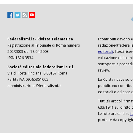
Federalismi.it - Rivista Telematica
I contributi devono es
Registrazione al Tribunale di Roma numero
redazione@federalism
202/2003 del 18.04.2003
editoriali
. I testi ri
ISSN 1826-3534
valutazione del comi
sottoposti a procedu
Società editoriale federalismi s.r.l.
review.
Via di Porta Pinciana, 6 00187 Roma
Partita IVA 09565351005
La Rivista riceve solo 
amministrazione@federalismi.it
pubblicano contributi
editoriali o ad esse d
Tutti gli articoli firm
633/1941 sul diritto 
Le foto presenti su
f
protette da copyrigh