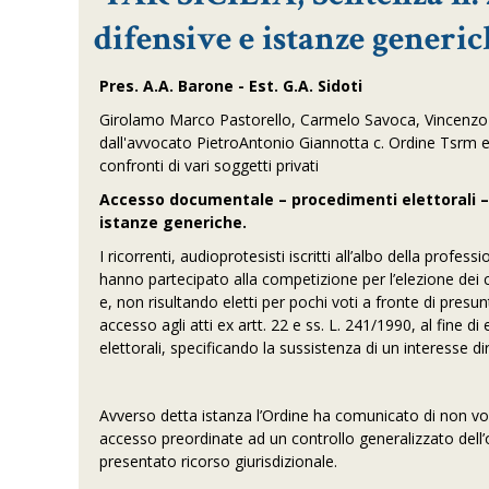
difensive e istanze generic
Pres. A.A. Barone - Est. G.A. Sidoti
Girolamo Marco Pastorello, Carmelo Savoca, Vincenzo G
dall'avvocato PietroAntonio Giannotta c. Ordine Tsrm e 
confronti di vari soggetti privati
Accesso documentale – procedimenti elettorali – o
istanze generiche.
I ricorrenti, audioprotesisti iscritti all’albo della prof
hanno partecipato alla competizione per l’elezione dei
e, non risultando eletti per pochi voti a fronte di pre
accesso agli atti ex artt. 22 e ss. L. 241/1990, al fine di
elettorali, specificando la sussistenza di un interesse d
Avverso detta istanza l’Ordine ha comunicato di non vol
accesso preordinate ad un controllo generalizzato dell’o
presentato ricorso giurisdizionale.