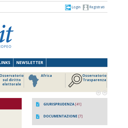
Login
Registrati
LINKS
NEWSLETTER
Osservatorio
Africa
Osservatorio
sul diritto
Trasparenza
elettorale


GIURISPRUDENZA
[41]
DOCUMENTAZIONE
[7]