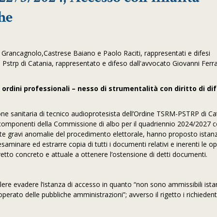
he
rancagnolo,Castrese Baiano e Paolo Raciti, rappresentati e difesi
Pstrp di Catania, rappresentato e difeso dall'avvocato Giovanni Ferra
rdini professionali – nesso di strumentalità con diritto di di
essione sanitaria di tecnico audioprotesista dell’Ordine TSRM-PSTRP di Ca
 componenti della Commissione di albo per il quadriennio 2024/2027 co
sunte gravi anomalie del procedimento elettorale, hanno proposto istanz
 esaminare ed estrarre copia di tutti i documenti relativi e inerenti le o
iretto concreto e attuale a ottenere l’ostensione di detti documenti.
ere evadere l’istanza di accesso in quanto “non sono ammissibili ista
perato delle pubbliche amministrazioni”; avverso il rigetto i richieden