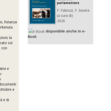
parlamentare
F. Fabrizzi, F. Severa
(a cura di)
2026
e, l’istanza
 ritenuta
disponibile anche in e-
Book
zioni; la
icato sul
e con
tivi e
co
a
 documenti
 ottobre e
à e di