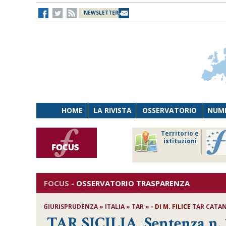
NEWSLETTER
HOME
LA RIVISTA
OSSERVATORIO
NUME
Lavoro
Osservatorio
Territorio e
Persona
di Diritto
istituzioni
Tecnologia
sanitario
FOCUS
-
OSSERVATORIO TRASPARENZA
GIURISPRUDENZA » ITALIA » TAR » -
DI
M. FILICE
TAR CATANIA
TAR SICILIA, Sentenza n. 