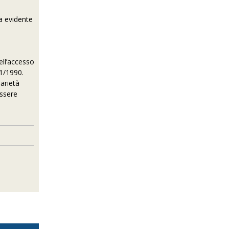
ta evidente
ell’accesso
41/1990.
darietà
essere