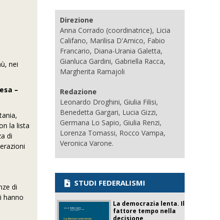
Direzione
Anna Corrado (coordinatrice), Licia
Califano, Marilisa D'Amico, Fabio
Francario, Diana-Urania Galetta,
Gianluca Gardini, Gabriella Racca,
ù, nei
Margherita Ramajoli
fesa –
Redazione
Leonardo Droghini, Giulia Filisi,
Benedetta Gargari, Lucia Gizzi,
tania,
Germana Lo Sapio, Giulia Renzi,
n la lista
Lorenza Tomassi, Rocco Vampa,
a di
Veronica Varone.
perazioni
STUDI FEDERALISMI
nze di
ti hanno
La democrazia lenta. Il
fattore tempo nella
decisione