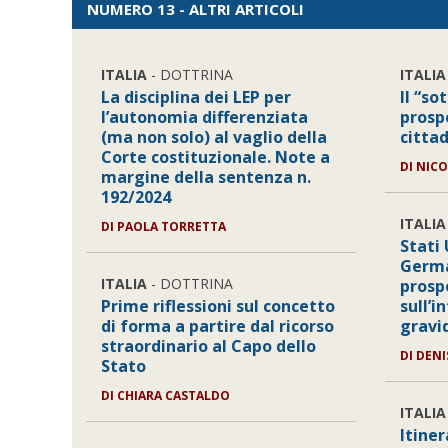
NUMERO 13 - ALTRI ARTICOLI
ITALIA
- DOTTRINA
ITALIA
La disciplina dei LEP per
Il “so
l’autonomia differenziata
prosp
(ma non solo) al vaglio della
citta
Corte costituzionale. Note a
DI
NICO
margine della sentenza n.
192/2024
ITALIA
DI
PAOLA TORRETTA
Stati 
Germa
ITALIA
- DOTTRINA
prosp
Prime riflessioni sul concetto
sull’i
di forma a partire dal ricorso
gravi
straordinario al Capo dello
DI
DENI
Stato
DI
CHIARA CASTALDO
ITALIA
Itine