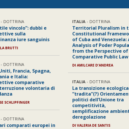
- DOTTRINA
ITALIA
- DOTTRINA
ttile vincolo”: dubbi e
Territorial Pluralism in 
ettive sulla
Constitutional Framewo
dinanza iure sanguinis
of Cuba and Venezuela: 
Analysis of Poder Popula
LA BRUTTI
from the Perspective of
Comparative Public Law
- DOTTRINA
DI
AMILCARE D’ANDREA
Uniti, Francia, Spagna,
nia e Italia:
ITALIA
- DOTTRINA
ettive comparative
nterruzione volontaria di
La transizione ecologica
danza
“tradita”(?) Orientamen
politici dell’Unione tra
SE SCHLIPFINGER
competitività,
semplificazione ambient
deregolazione
- DOTTRINA
rari comparati europei in
DI
VALERIA DE SANTIS