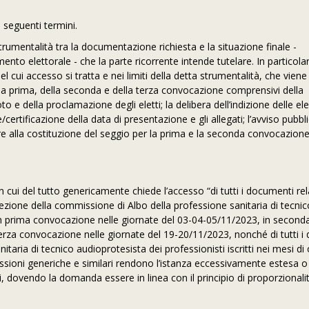
i seguenti termini.
rumentalità tra la documentazione richiesta e la situazione finale -
nto elettorale - che la parte ricorrente intende tutelare. In particolar
 del cui accesso si tratta e nei limiti della detta strumentalità, che viene
della prima, della seconda e della terza convocazione comprensivi della
o e della proclamazione degli eletti; la delibera dell’indizione delle ele
/certificazione della data di presentazione e gli allegati; l’avviso pubbl
edere alla costituzione del seggio per la prima e la seconda convocazion
 cui del tutto genericamente chiede l’accesso “di tutti i documenti rela
’elezione della commissione di Albo della professione sanitaria di tecni
in prima convocazione nelle giornate del 03-04-05/11/2023, in second
erza convocazione nelle giornate del 19-20/11/2023, nonché di tutti i
sanitaria di tecnico audioprotesista dei professionisti iscritti nei mesi di
essioni generiche e similari rendono l’istanza eccessivamente estesa o
, dovendo la domanda essere in linea con il principio di proporzionalit