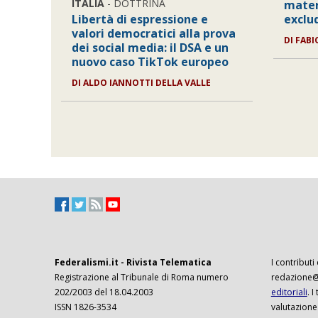
ITALIA
- DOTTRINA
mater
Libertà di espressione e
exclu
valori democratici alla prova
DI
FABI
dei social media: il DSA e un
nuovo caso TikTok europeo
DI
ALDO IANNOTTI DELLA VALLE
Federalismi.it - Rivista Telematica
I contributi
Registrazione al Tribunale di Roma numero
redazione@f
202/2003 del 18.04.2003
editoriali
. 
ISSN 1826-3534
valutazione