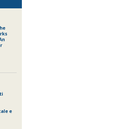
the
rks
An
r
ti
ale e