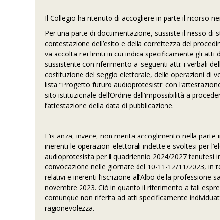
Il Collegio ha ritenuto di accogliere in parte il ricorso ne
Per una parte di documentazione, sussiste il nesso di st
contestazione dell’esito e della correttezza del procedime
va accolta nei limiti in cui indica specificamente gli atti
sussistente con riferimento ai seguenti atti: i verbali 
costituzione del seggio elettorale, delle operazioni di vot
lista “Progetto futuro audioprotesisti” con l’attestazione
sito istituzionale dell’Ordine dell’impossibilità a proc
l’attestazione della data di pubblicazione.
L’istanza, invece, non merita accoglimento nella parte in
inerenti le operazioni elettorali indette e svoltesi per l
audioprotesista per il quadriennio 2024/2027 tenutesi 
convocazione nelle giornate del 10-11-12/11/2023, in t
relativi e inerenti l’iscrizione all’Albo della professione 
novembre 2023. Ciò in quanto il riferimento a tali espr
comunque non riferita ad atti specificamente individuati
ragionevolezza.