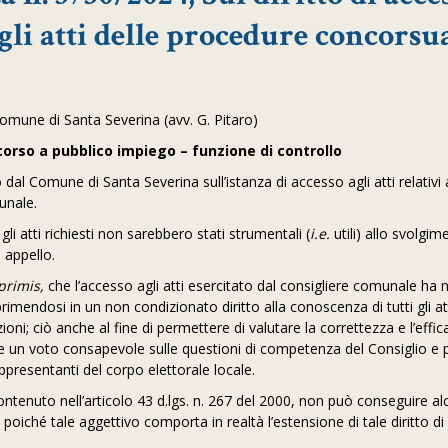
gli atti delle procedure concorsu
 Comune di Santa Severina (avv. G. Pitaro)
corso a pubblico impiego – funzione di controllo
al Comune di Santa Severina sull’istanza di accesso agli atti relativi 
unale.
li atti richiesti non sarebbero stati strumentali (
i.e.
utili) allo svolgim
 appello.
primis,
che l’accesso agli atti esercitato dal consigliere comunale ha 
primendosi in un non condizionato diritto alla conoscenza di tutti gli at
oni; ciò anche al fine di permettere di valutare la correttezza e l’effic
e un voto consapevole sulle questioni di competenza del Consiglio e 
ppresentanti del corpo elettorale locale.
ontenuto nell’articolo 43 d.lgs. n. 267 del 2000, non può conseguire a
, poiché tale aggettivo comporta in realtà l’estensione di tale diritto d