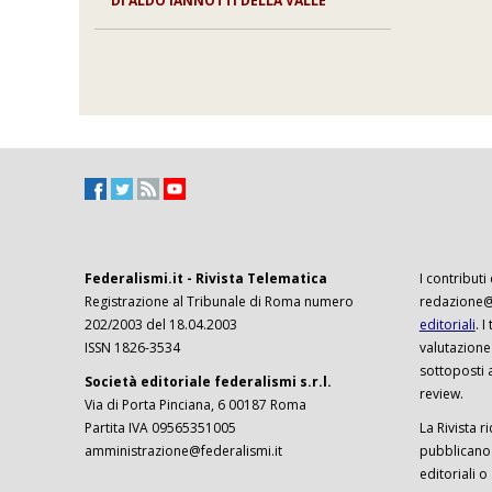
DI
ALDO IANNOTTI DELLA VALLE
Federalismi.it - Rivista Telematica
I contributi
Registrazione al Tribunale di Roma numero
redazione@f
202/2003 del 18.04.2003
editoriali
. 
ISSN 1826-3534
valutazione
sottoposti 
Società editoriale federalismi s.r.l.
review.
Via di Porta Pinciana, 6 00187 Roma
Partita IVA 09565351005
La Rivista ri
amministrazione@federalismi.it
pubblicano c
editoriali o