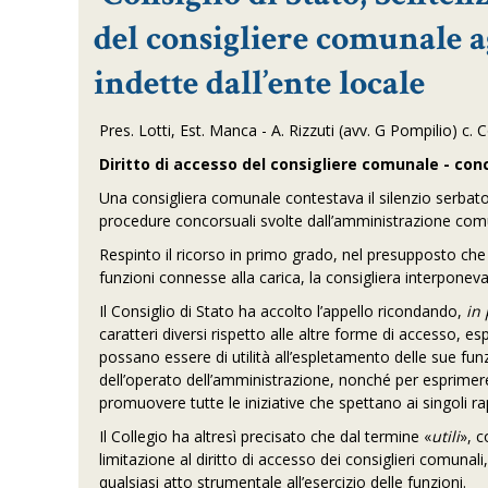
del consigliere comunale a
indette dall’ente locale
Pres. Lotti, Est. Manca - A. Rizzuti (avv. G Pompilio) c.
Diritto di accesso del consigliere comunale - con
Una consigliera comunale contestava il silenzio serbato d
procedure concorsuali svolte dall’amministrazione com
Respinto il ricorso in primo grado, nel presupposto che g
funzioni connesse alla carica, la consigliera interponeva
Il Consiglio di Stato ha accolto l’appello ricondando,
in 
caratteri diversi rispetto alle altre forme di accesso, es
possano essere di utilità all’espletamento delle sue funzi
dell’operato dell’amministrazione, nonché per esprimer
promuovere tutte le iniziative che spettano ai singoli ra
Il Collegio ha altresì precisato che dal termine «
utili
», c
limitazione al diritto di accesso dei consiglieri comunali
qualsiasi atto strumentale all’esercizio delle funzioni.