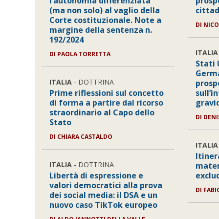
l’autonomia differenziata
prosp
(ma non solo) al vaglio della
citta
Corte costituzionale. Note a
DI
NICO
margine della sentenza n.
192/2024
ITALIA
DI
PAOLA TORRETTA
Stati 
Germa
ITALIA
- DOTTRINA
prosp
Prime riflessioni sul concetto
sull’i
di forma a partire dal ricorso
gravi
straordinario al Capo dello
DI
DENI
Stato
DI
CHIARA CASTALDO
ITALIA
Itine
ITALIA
- DOTTRINA
mater
Libertà di espressione e
exclu
valori democratici alla prova
DI
FABI
dei social media: il DSA e un
nuovo caso TikTok europeo