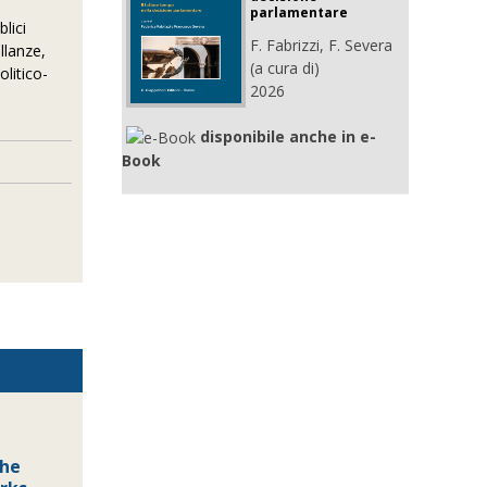
parlamentare
lici
F. Fabrizzi, F. Severa
llanze,
(a cura di)
olitico-
2026
disponibile anche in e-
Book
the