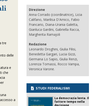
ali
Direzione
Anna Corrado (coordinatrice), Licia
Califano, Marilisa D'Amico, Fabio
Francario, Diana-Urania Galetta,
Gianluca Gardini, Gabriella Racca,
Margherita Ramajoli
a tre
Redazione
Leonardo Droghini, Giulia Filisi,
Benedetta Gargari, Lucia Gizzi,
ento delle
Germana Lo Sapio, Giulia Renzi,
Lorenza Tomassi, Rocco Vampa,
natura e
Veronica Varone.
ti che
acia
per
STUDI FEDERALISMI
lcuna
La democrazia lenta. Il
i accesso a
fattore tempo nella
decisione