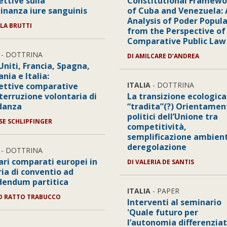
ettive sulla
Constitutional Framewo
dinanza iure sanguinis
of Cuba and Venezuela: 
Analysis of Poder Popula
LA BRUTTI
from the Perspective of
Comparative Public Law
- DOTTRINA
DI
AMILCARE D’ANDREA
Uniti, Francia, Spagna,
nia e Italia:
ITALIA
- DOTTRINA
ettive comparative
nterruzione volontaria di
La transizione ecologica
danza
“tradita”(?) Orientamen
politici dell’Unione tra
SE SCHLIPFINGER
competitività,
semplificazione ambient
deregolazione
- DOTTRINA
rari comparati europei in
DI
VALERIA DE SANTIS
ia di conventio ad
dendum partitica
ITALIA
- PAPER
O RATTO TRABUCCO
Interventi al seminario
'Quale futuro per
l’autonomia differenziat