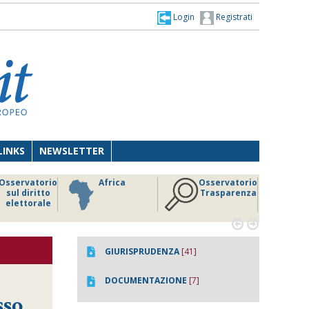
Login
Registrati
LINKS
NEWSLETTER
Osservatorio
Africa
Osservatorio
sul diritto
Trasparenza
elettorale


GIURISPRUDENZA
[41]
DOCUMENTAZIONE
[7]
sso