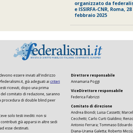
organizzato da federalis
e ISSIRFA-CNR, Roma, 28
febbraio 2025
 devono essere inviati all'indirizzo
Direttore responsabile
ederalismi.it, già adeguati ai
criteri
Annamaria Poggi
I testi ricevuti, dopo una prima
ViceDirettore responsabile
 del comitato di redazione, saranno
Federica Fabrizzi
a procedura di double blind peer
Comitato di direzione
Andrea Biondi; Luisa Cassetti; Marcel
ceve solo testi inediti: non si
Cecchetti; Carlo Curti Gialdino; Ren
ontributi già apparsi in altre sedi
Antonio Ferrara; Tommaso Edoardo F
 ad esse destinati.
Diana-Urania Galetta; Roberto Miccù