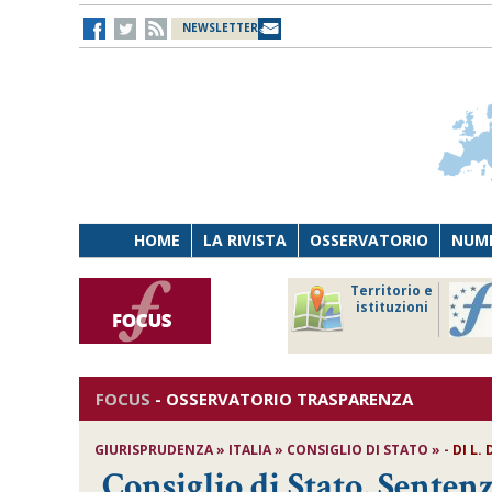
NEWSLETTER
HOME
LA RIVISTA
OSSERVATORIO
NUME
Lavoro
Osservatorio
Territorio e
Persona
di Diritto
istituzioni
Tecnologia
sanitario
FOCUS
-
OSSERVATORIO TRASPARENZA
GIURISPRUDENZA » ITALIA » CONSIGLIO DI STATO » -
DI
L.
Consiglio di Stato, Sentenz