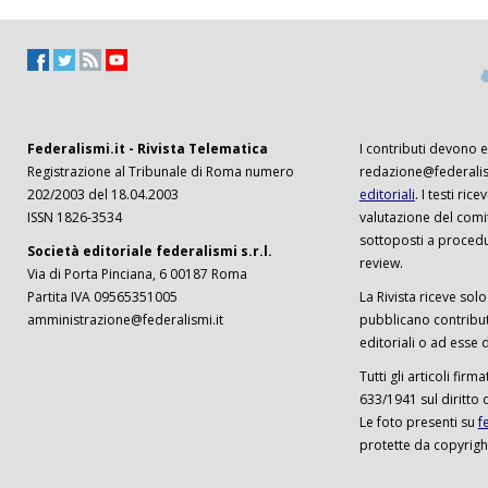
Federalismi.it - Rivista Telematica
I contributi devono es
Registrazione al Tribunale di Roma numero
redazione@federalism
202/2003 del 18.04.2003
editoriali
. I testi ri
ISSN 1826-3534
valutazione del comi
sottoposti a procedu
Società editoriale federalismi s.r.l.
review.
Via di Porta Pinciana, 6 00187 Roma
Partita IVA 09565351005
La Rivista riceve solo 
amministrazione@federalismi.it
pubblicano contributi
editoriali o ad esse d
Tutti gli articoli firm
633/1941 sul diritto 
Le foto presenti su
f
protette da copyrigh