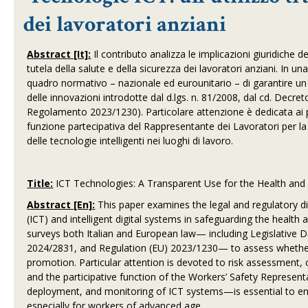
dei lavoratori anziani
Abstract [It]:
Il contributo analizza le implicazioni giuridiche del
tutela della salute e della sicurezza dei lavoratori anziani. In un
quadro normativo – nazionale ed eurounitario – di garantire un e
delle innovazioni introdotte dal d.lgs. n. 81/2008, dal cd. Decret
Regolamento 2023/1230). Particolare attenzione è dedicata ai pr
funzione partecipativa del Rappresentante dei Lavoratori per la 
delle tecnologie intelligenti nei luoghi di lavoro.
Title:
ICT Technologies: A Transparent Use for the Health and
Abstract [En]:
This paper examines the legal and regulatory
(ICT) and intelligent digital systems in safeguarding the health 
surveys both Italian and European law— including Legislative De
2024/2831, and Regulation (EU) 2023/1230— to assess whether
promotion. Particular attention is devoted to risk assessment, 
and the participative function of the Workers’ Safety Represen
deployment, and monitoring of ICT systems—is essential to en
especially for workers of advanced age.