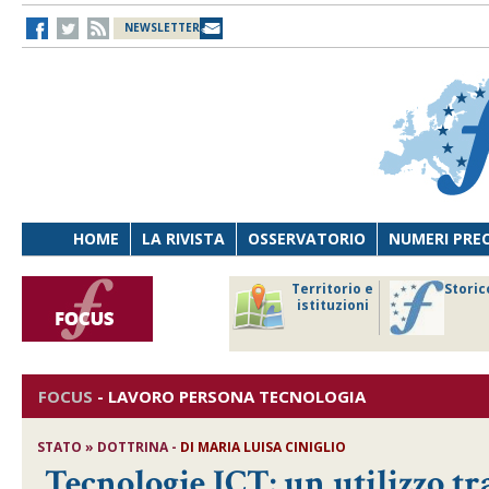
NEWSLETTER
HOME
LA RIVISTA
OSSERVATORIO
NUMERI PRE
avoro
Osservatorio
Territorio e
Storic
ersona
di Diritto
istituzioni
cnologia
sanitario
FOCUS
-
LAVORO PERSONA TECNOLOGIA
STATO » DOTTRINA -
DI
MARIA LUISA CINIGLIO
Tecnologie ICT: un utilizzo tr