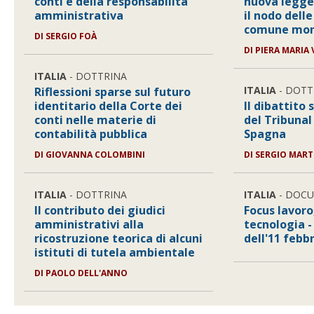
conti e della responsabilità
nuova legge
amministrativa
il nodo delle
comune mo
DI
SERGIO FOÀ
DI
PIERA MARIA 
ITALIA
- DOTTRINA
ITALIA
- DOTT
Riflessioni sparse sul futuro
identitario della Corte dei
Il dibattito
conti nelle materie di
del Tribunal
contabilità pubblica
Spagna
DI
GIOVANNA COLOMBINI
DI
SERGIO MAR
ITALIA
- DOTTRINA
ITALIA
- DOC
Il contributo dei giudici
Focus lavoro
amministrativi alla
tecnologia -
ricostruzione teorica di alcuni
dell'11 febb
istituti di tutela ambientale
DI
PAOLO DELL'ANNO