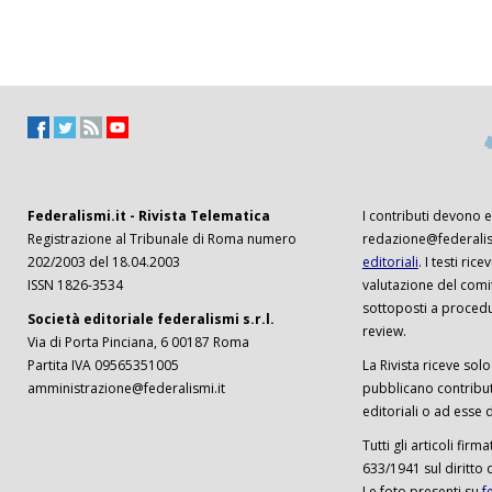
Federalismi.it - Rivista Telematica
I contributi devono es
Registrazione al Tribunale di Roma numero
redazione@federalism
202/2003 del 18.04.2003
editoriali
. I testi ri
ISSN 1826-3534
valutazione del comi
sottoposti a procedu
Società editoriale federalismi s.r.l.
review.
Via di Porta Pinciana, 6 00187 Roma
Partita IVA 09565351005
La Rivista riceve solo 
amministrazione@federalismi.it
pubblicano contributi
editoriali o ad esse d
Tutti gli articoli firm
633/1941 sul diritto 
Le foto presenti su
f