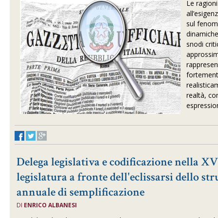
Le ragion
all’esigen
sul fenome
dinamiche 
snodi crit
approssima
rappresent
fortement
realistica
realtà, co
espression
Delega legislativa e codificazione nella X
legislatura a fronte dell'eclissarsi dello s
annuale di semplificazione
DI
ENRICO ALBANESI