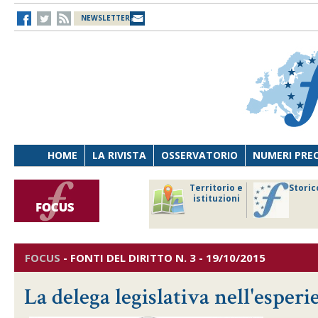
NEWSLETTER
HOME
LA RIVISTA
OSSERVATORIO
NUMERI PRE
avoro
Osservatorio
Territorio e
Storic
ersona
di Diritto
istituzioni
cnologia
sanitario
FOCUS
-
FONTI DEL DIRITTO
N. 3 - 19/10/2015
La delega legislativa nell'esperi