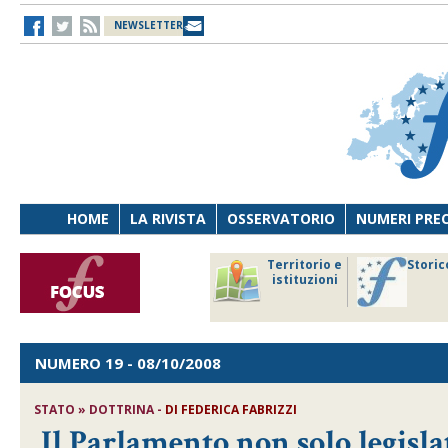
NEWSLETTER
HOME
LA RIVISTA
OSSERVATORIO
NUMERI PRE
avoro
Osservatorio
Territorio e
Storic
ersona
di Diritto
istituzioni
cnologia
sanitario
NUMERO 19
- 08/10/2008
STATO » DOTTRINA -
DI FEDERICA FABRIZZI
Il Parlamento non solo legisla