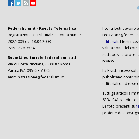
Federalismi.it - Rivista Telematica
I contributi devono es
Registrazione al Tribunale di Roma numero
redazione@federalism
202/2003 del 18.04.2003
editoriali
. I testi ri
ISSN 1826-3534
valutazione del comi
sottoposti a procedu
Società editoriale federalismi s.r.l.
review.
Via di Porta Pinciana, 6 00187 Roma
Partita IVA 09565351005
La Rivista riceve solo 
amministrazione@federalismi.it
pubblicano contributi
editoriali o ad esse d
Tutti gli articoli firm
633/1941 sul diritto 
Le foto presenti su
f
protette da copyrigh