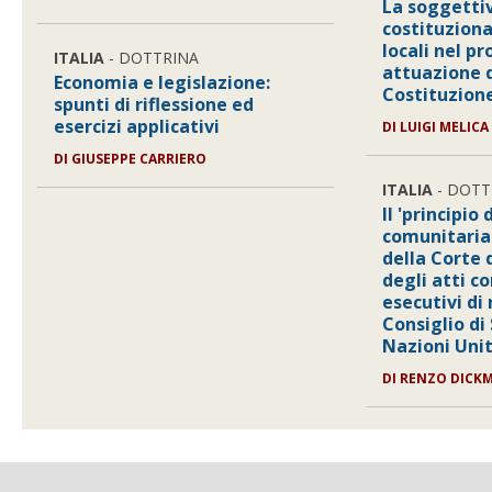
La soggetti
costituziona
locali nel pr
ITALIA
- DOTTRINA
attuazione d
Economia e legislazione:
Costituzion
spunti di riflessione ed
esercizi applicativi
DI LUIGI MELICA
DI GIUSEPPE CARRIERO
ITALIA
- DOTT
Il 'principio 
comunitaria'
della Corte 
degli atti c
esecutivi di 
Consiglio di
Nazioni Uni
DI RENZO DICK