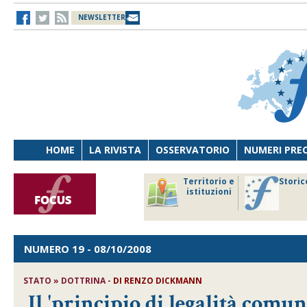
NEWSLETTER
HOME
LA RIVISTA
OSSERVATORIO
NUMERI PRE
avoro
Osservatorio
Territorio e
Storic
ersona
di Diritto
istituzioni
cnologia
sanitario
NUMERO 19
- 08/10/2008
STATO » DOTTRINA -
DI RENZO DICKMANN
Il 'principio di legalità comun