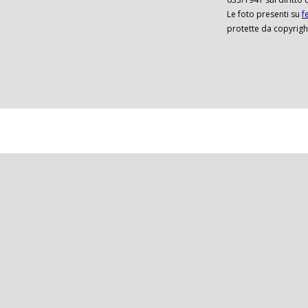
Le foto presenti su
f
protette da copyrigh