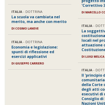
progetto ins
'Correttivo 3
ITALIA
- DOTTRINA
DI MARCELLO C
La scuola va cambiata nel
merito, ma anche con merito
ITALIA
- DOTT
DI COSIMO LANEVE
La soggetti
costituziona
locali nel pr
ITALIA
- DOTTRINA
attuazione d
Economia e legislazione:
Costituzion
spunti di riflessione ed
esercizi applicativi
DI LUIGI MELICA
DI GIUSEPPE CARRIERO
ITALIA
- DOTT
Il 'principio 
comunitaria'
della Corte 
degli atti c
esecutivi di 
Consiglio di
Nazioni Uni