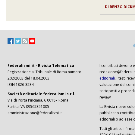
DI RENZO DICK
Federalismi.it - Rivista Telematica
I contributi devono es
Registrazione al Tribunale di Roma numero
redazione@federalism
202/2003 del 18.04.2003
editoriali
. I testi ri
ISSN 1826-3534
valutazione del comi
sottoposti a procedu
Società editoriale federalismi s.r.l.
review.
Via di Porta Pinciana, 6 00187 Roma
Partita IVA 09565351005
La Rivista riceve solo 
amministrazione@federalismi.it
pubblicano contributi
editoriali o ad esse d
Tutti gli articoli firm
633/1941 sul diritto 