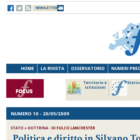
NEWSLETTER
HOME
LA RIVISTA
OSSERVATORIO
NUMERI PRE
avoro
Osservatorio
Territorio e
Storic
ersona
di Diritto
istituzioni
cnologia
sanitario
NUMERO 10
- 20/05/2009
STATO » DOTTRINA -
DI FULCO LANCHESTER
Politica e diritto in Silvano To