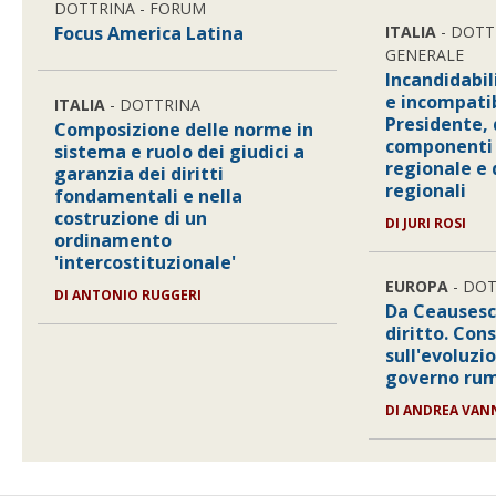
DOTTRINA - FORUM
Focus America Latina
ITALIA
- DOTT
GENERALE
Incandidabil
e incompatib
ITALIA
- DOTTRINA
Presidente, 
Composizione delle norme in
componenti 
sistema e ruolo dei giudici a
regionale e 
garanzia dei diritti
regionali
fondamentali e nella
costruzione di un
DI JURI ROSI
ordinamento
'intercostituzionale'
EUROPA
- DO
DI ANTONIO RUGGERI
Da Ceausescu
diritto. Con
sull'evoluzi
governo ru
DI ANDREA VAN