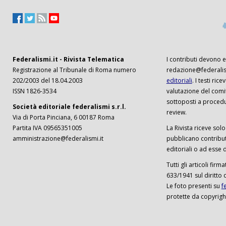
Federalismi.it - Rivista Telematica
I contributi devono es
Registrazione al Tribunale di Roma numero
redazione@federalism
202/2003 del 18.04.2003
editoriali
. I testi ri
ISSN 1826-3534
valutazione del comi
sottoposti a procedu
Società editoriale federalismi s.r.l.
review.
Via di Porta Pinciana, 6 00187 Roma
Partita IVA 09565351005
La Rivista riceve solo 
amministrazione@federalismi.it
pubblicano contributi
editoriali o ad esse d
Tutti gli articoli firm
633/1941 sul diritto 
Le foto presenti su
f
protette da copyrigh