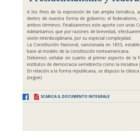
A los fines de la exposición de tan amplia temática
dentro de nuestra forma de gobierno; el federalismo, 
ambos términos. Finalizaremos este aporte con unas C
Adelantamos que por razones de brevedad, efectuaremo
visión interdisciplinaria, por su especial complejidad.
La Constitución Nacional, sancionada en 1853, establec
base al modelo de la constitución norteamericana.
Debemos señalar en cuanto al primer aspecto de la fo
institutos de democracia semidirecta como la iniciativa y
En relación a la forma republicana, se dispuso la clásica 
(segue)
SCARICA IL DOCUMENTO INTEGRALE