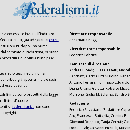
 devono essere inviati all'indirizzo
Direttore responsabile
ederalismi.it, già adeguati ai
criteri
Annamaria Poggi
I testi ricevuti, dopo una prima
ViceDirettore responsabile
 del comitato di redazione, saranno
Federica Fabrizzi
a procedura di double blind peer
Comitato di direzione
Andrea Biondi; Luisa Cassetti; Marcel
ceve solo testi inediti: non si
Cecchetti; Carlo Curti Gialdino; Ren
ontributi già apparsi in altre sedi
Antonio Ferrara; Tommaso Edoardo F
 ad esse destinati.
Diana-Urania Galetta; Roberto Miccù
ticoli firmati sono protetti dalla legge
Morrone; Giulio M. Salerno; Sandro S
 diritto d'autore.
Redazione
senti su
federalismi.it
non sono
Federico Savastano (Redattore Capo)
 copyright.
Aru; Francesco Battaglia; Cristina Ber
Giovanni Boggero; Tanja Cerruti; Cat
Domenicali; Giovanni Piccirilli; Mass