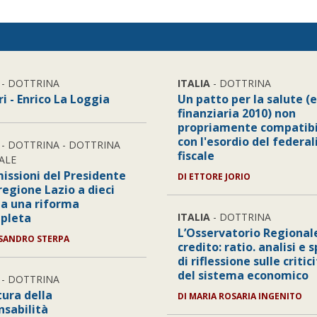
- DOTTRINA
ITALIA
- DOTTRINA
ri - Enrico La Loggia
Un patto per la salute (e
finanziaria 2010) non
propriamente compatibi
con l'esordio del federa
- DOTTRINA - DOTTRINA
fiscale
ALE
missioni del Presidente
DI ETTORE JORIO
regione Lazio a dieci
da una riforma
pleta
ITALIA
- DOTTRINA
L’Osservatorio Regionale
SSANDRO STERPA
credito: ratio. analisi e 
di riflessione sulle critic
del sistema economico
- DOTTRINA
tura della
DI MARIA ROSARIA INGENITO
nsabilità