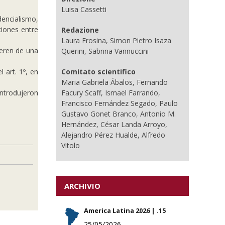
Luisa Cassetti
dencialismo,
ciones entre
Redazione
Laura Frosina, Simon Pietro Isaza
eren de una
Querini, Sabrina Vannuccini
 art. 1º, en
Comitato scientifico
Maria Gabriela Ábalos, Fernando
ntrodujeron
Facury Scaff, Ismael Farrando,
Francisco Fernández Segado, Paulo
Gustavo Gonet Branco, Antonio M.
Hernández, César Landa Arroyo,
Alejandro Pérez Hualde, Alfredo
Vitolo
ARCHIVIO
America Latina 2026 | .15
25/05/2026