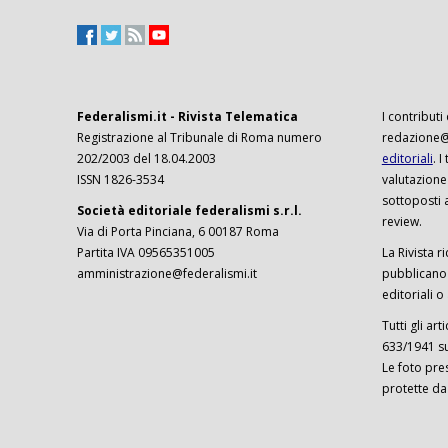
Federalismi.it - Rivista Telematica
I contributi
Registrazione al Tribunale di Roma numero
redazione@f
202/2003 del 18.04.2003
editoriali
. 
ISSN 1826-3534
valutazione
sottoposti 
Società editoriale federalismi s.r.l.
review.
Via di Porta Pinciana, 6 00187 Roma
Partita IVA 09565351005
La Rivista ri
amministrazione@federalismi.it
pubblicano c
editoriali o
Tutti gli ar
633/1941 sul
Le foto pre
protette da