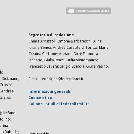
Segreteria di redazione
Chiara Arruzzoli; Simone Barbareschi; Alina
Iuliana Benea; Andrea Caravita di Toritto; Maria
Cristina Carbone; Adriano Dirri; Eleonora
Iannario; Giulia Renzi; Giulia Santomauro;
Francesco Severa; Sergio Spatola; Giulia Vasino.
lo
zo Dickmann;
E-mail: redazione@federalismi.it
rosini;
; Andrea
Informazioni generali
taiano.
Codice etico
Collana "Studi di federalismi.it"
; Stefano
tolino;
erina
imo Rubechi;