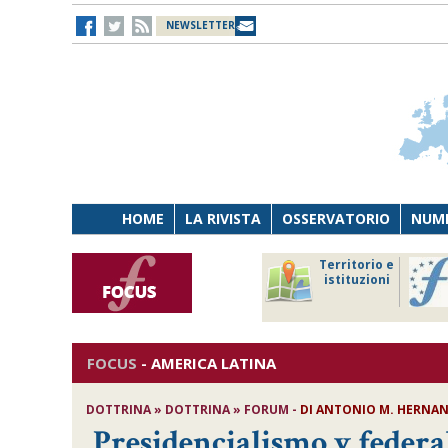
NEWSLETTER
HOME
LA RIVISTA
OSSERVATORIO
NUME
Lavoro
Osservatorio
Territorio e
Persona
di Diritto
istituzioni
Tecnologia
sanitario
FOCUS
-
AMERICA LATINA
DOTTRINA » DOTTRINA » FORUM -
DI ANTONIO M. HERNA
Presidencialismo y feder