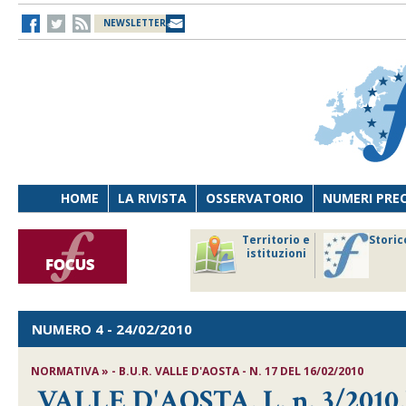
NEWSLETTER
HOME
LA RIVISTA
OSSERVATORIO
NUMERI PRE
avoro
Osservatorio
Territorio e
Storic
ersona
di Diritto
istituzioni
cnologia
sanitario
NUMERO 4
- 24/02/2010
NORMATIVA » - B.U.R. VALLE D'AOSTA - N. 17 DEL 16/02/2010
VALLE D'AOSTA, L. n. 3/2010,D