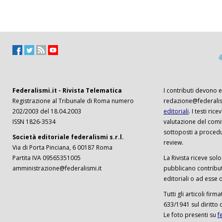
Federalismi.it - Rivista Telematica
I contributi devono es
Registrazione al Tribunale di Roma numero
redazione@federalism
202/2003 del 18.04.2003
editoriali
. I testi ri
ISSN 1826-3534
valutazione del comi
sottoposti a procedu
Società editoriale federalismi s.r.l.
review.
Via di Porta Pinciana, 6 00187 Roma
Partita IVA 09565351005
La Rivista riceve solo 
amministrazione@federalismi.it
pubblicano contributi
editoriali o ad esse d
Tutti gli articoli firm
633/1941 sul diritto 
Le foto presenti su
f