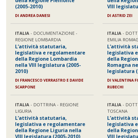
della Regione Piemonte
della Region
(2005-2010)
VIII legislat
DI ANDREA DANESI
DI ASTRID ZEI
ITALIA
- DOCUMENTAZIONE -
ITALIA
- DOTT
REGIONE LOMBARDIA
EMILIA ROMA
L’attività statutaria,
L’attività st
legislativa e regolamentare
legislativa
della Regione Lombardia
della Region
nella VIII legislatura (2005-
Romagna nel
2010)
legislatura 
DI FRANCESCO VERRASTRO E DAVIDE
DI VALENTINA F
SCARPONE
RUBECHI
ITALIA
- DOTTRINA - REGIONE
ITALIA
- DOTT
LIGURIA
TOSCANA
L’attività statutaria,
L’attività st
legislativa e regolamentare
legislativa
della Regione Liguria nella
della Regio
VIII legislatura (2005-2010)
VIII legislat