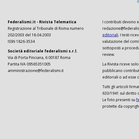
Federalismi.it - Rivista Telematica
I contributi devono es
Registrazione al Tribunale di Roma numero
redazione@federalism
202/2003 del 18.04.2003
editoriali
. I testi ri
ISSN 1826-3534
valutazione del comi
sottoposti a procedu
Società editoriale federalismi s.r.l.
review.
Via di Porta Pinciana, 6 00187 Roma
Partita IVA 09565351005
La Rivista riceve solo 
amministrazione@federalismi.it
pubblicano contributi
editoriali o ad esse d
Tutti gli articoli firm
633/1941 sul diritto 
Le foto presenti su
f
protette da copyrigh