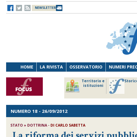
NEWSLETTER
HOME
LA RIVISTA
OSSERVATORIO
NUMERI PRE
avoro
Osservatorio
Territorio e
Storic
ersona
di Diritto
istituzioni
cnologia
sanitario
NUMERO 18
- 26/09/2012
STATO » DOTTRINA -
DI CARLO SABETTA
La riforma dei servizi pubblici