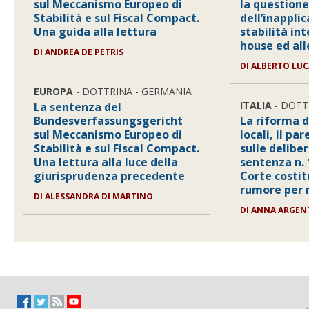
sul Meccanismo Europeo di
la question
Stabilità e sul Fiscal Compact.
dell’inapplic
Una guida alla lettura
stabilità int
house ed all
DI ANDREA DE PETRIS
DI ALBERTO LUC
EUROPA
- DOTTRINA - GERMANIA
ITALIA
- DOTT
La sentenza del
Bundesverfassungsgericht
La riforma d
sul Meccanismo Europeo di
locali, il pa
Stabilità e sul Fiscal Compact.
sulle delibe
Una lettura alla luce della
sentenza n. 
giurisprudenza precedente
Corte costit
rumore per 
DI ALESSANDRA DI MARTINO
DI ANNA ARGEN