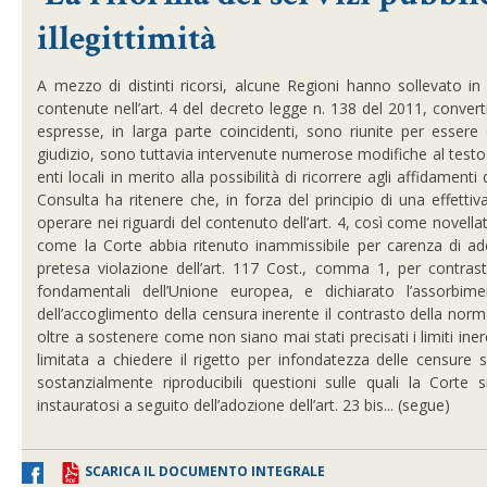
illegittimità
A mezzo di distinti ricorsi, alcune Regioni hanno sollevato in v
contenute nell’art. 4 del decreto legge n. 138 del 2011, conve
espresse, in larga parte coincidenti, sono riunite per essere 
giudizio, sono tuttavia intervenute numerose modifiche al testo 
enti locali in merito alla possibilità di ricorrere agli affidamenti
Consulta ha ritenere che, in forza del principio di una effetti
operare nei riguardi del contenuto dell’art. 4, così come novella
come la Corte abbia ritenuto inammissibile per carenza di a
pretesa violazione dell’art. 117 Cost., comma 1, per contrasto
fondamentali dell’Unione europea, e dichiarato l’assorbiment
dell’accoglimento della censura inerente il contrasto della nor
oltre a sostenere come non siano mai stati precisati i limiti inere
limitata a chiedere il rigetto per infondatezza delle censure 
sostanzialmente riproducibili questioni sulle quali la Corte s
instauratosi a seguito dell’adozione dell’art. 23 bis... (segue)
SCARICA IL DOCUMENTO INTEGRALE