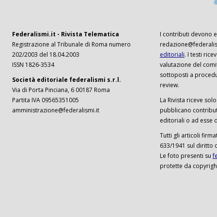
Federalismi.it - Rivista Telematica
I contributi devono es
Registrazione al Tribunale di Roma numero
redazione@federalism
202/2003 del 18.04.2003
editoriali
. I testi ri
ISSN 1826-3534
valutazione del comi
sottoposti a procedu
Società editoriale federalismi s.r.l.
review.
Via di Porta Pinciana, 6 00187 Roma
Partita IVA 09565351005
La Rivista riceve solo 
amministrazione@federalismi.it
pubblicano contributi
editoriali o ad esse d
Tutti gli articoli firm
633/1941 sul diritto 
Le foto presenti su
f
protette da copyrigh