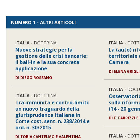
NUMERO 1 - ALTRI ARTICOLI
ITALIA
- DOTTRINA
ITALIA
- DOTT
Nuove strategie per la
La (auto) ri
gestione delle crisi bancarie:
territoriale
il bail-in e la sua concreta
Camera
applicazione
DI
ELENA GRIGL
DI
DIEGO ROSSANO
ITALIA
- DOC
ITALIA
- DOTTRINA
Osservatori
Tra immunità e contro-limiti:
sulla riform
un nuovo traguardo della
(14 - 20 gen
giurisprudenza italiana in
DI
F. FABRIZZI E 
Corte cost. sent. n. 238/2014 e
ord. n. 30/2015
ITALIA
- DOTT
DI
TOBIA CANTELMO E VALENTINA