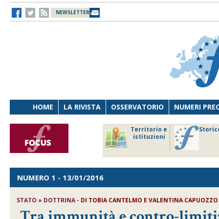
NEWSLETTER
HOME
LA RIVISTA
OSSERVATORIO
NUMERI PRE
avoro
Osservatorio
Territorio e
Storic
ersona
di Diritto
istituzioni
cnologia
sanitario
NUMERO 1
- 13/01/2016
STATO » DOTTRINA -
DI
TOBIA CANTELMO E VALENTINA CAPUOZZO
Tra immunità e contro-limiti