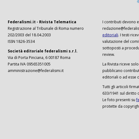
Federalismi.it - Rivista Telematica
I contributi devono es
Registrazione al Tribunale di Roma numero
redazione@federalism
202/2003 del 18.04.2003
editoriali
. I testi ri
ISSN 1826-3534
valutazione del comi
sottoposti a procedu
Società editoriale federalismi s.r.l.
review.
Via di Porta Pinciana, 6 00187 Roma
Partita IVA 09565351005
La Rivista riceve solo 
amministrazione@federalismi.it
pubblicano contributi
editoriali o ad esse d
Tutti gli articoli firm
633/1941 sul diritto 
Le foto presenti su
f
protette da copyrigh