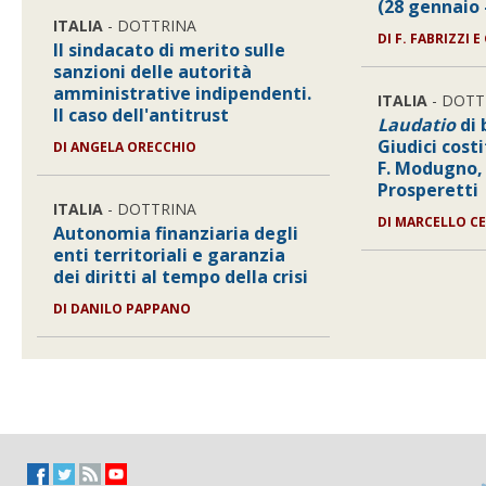
(28 gennaio 
ITALIA
- DOTTRINA
DI
F. FABRIZZI E 
Il sindacato di merito sulle
sanzioni delle autorità
amministrative indipendenti.
ITALIA
- DOTT
Il caso dell'antitrust
Laudatio
di 
Giudici costi
DI
ANGELA ORECCHIO
F. Modugno, 
Prosperetti
ITALIA
- DOTTRINA
DI
MARCELLO CE
Autonomia finanziaria degli
enti territoriali e garanzia
dei diritti al tempo della crisi
DI
DANILO PAPPANO