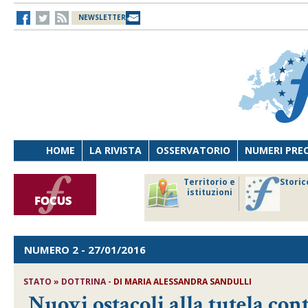
NEWSLETTER
HOME
LA RIVISTA
OSSERVATORIO
NUMERI PRE
avoro
Osservatorio
Territorio e
Storic
ersona
di Diritto
istituzioni
cnologia
sanitario
NUMERO 2
- 27/01/2016
STATO » DOTTRINA -
DI
MARIA ALESSANDRA SANDULLI
Nuovi ostacoli alla tutela co