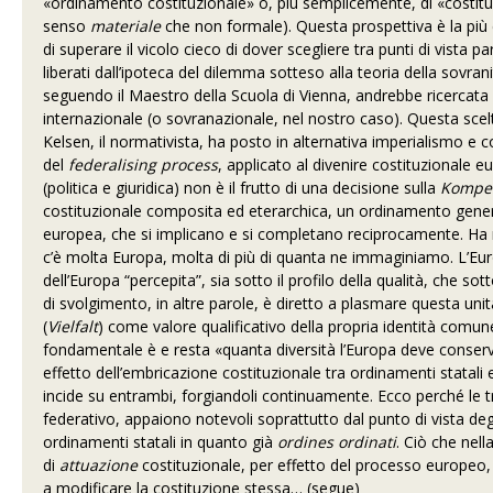
«ordinamento costituzionale» o, più semplicemente, di «costit
senso
materiale
che non formale). Questa prospettiva è la più c
di superare il vicolo cieco di dover scegliere tra punti di vista p
liberati dall’ipoteca del dilemma sotteso alla teoria della sovra
seguendo il Maestro della Scuola di Vienna, andrebbe ricercata 
internazionale (o sovranazionale, nel nostro caso). Questa scelt
Kelsen, il normativista, ha posto in alternativa imperialismo e
del
federalising process
, applicato al divenire costituzionale 
(politica e giuridica) non è il frutto di una decisione sulla
Kompe
costituzionale composita ed eterarchica, un ordinamento generale
europea, che si implicano e si completano reciprocamente. Ha 
c’è molta Europa, molta di più di quanta ne immaginiamo. L’Euro
dell’Europa “percepita”, sia sotto il profilo della qualità, che s
di svolgimento, in altre parole, è diretto a plasmare questa unit
(
Vielfalt
) come valore qualificativo della propria identità comune
fondamentale è e resta «quanta diversità l’Europa deve conserva
effetto dell’embricazione costituzionale tra ordinamenti statali 
incide su entrambi, forgiandoli continuamente. Ecco perché le tr
federativo, appaiono notevoli soprattutto dal punto di vista deg
ordinamenti statali in quanto già
ordines ordinati
. Ciò che nel
di
attuazione
costituzionale, per effetto del processo europeo,
a modificare la costituzione stessa… (segue)