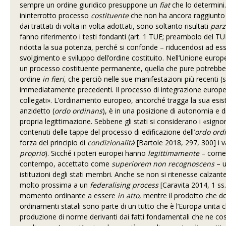
sempre un ordine giuridico presuppone un
fiat
che lo determini
ininterrotto processo
costituente
che non ha ancora raggiunto u
dai trattati di volta in volta adottati, sono soltanto risultati
parz
fanno riferimento i testi fondanti (art. 1 TUE; preambolo del TUF
ridotta la sua potenza, perché si confonde – riducendosi ad ess
svolgimento e sviluppo dell’ordine costituito. Nell’Unione europ
un processo costituente permanente, quella che pure potrebbe 
ordine
in fieri
, che perciò nelle sue manifestazioni più recenti (
immediatamente precedenti. Il processo di integrazione europea 
collegati». L’ordinamento europeo, ancorché tragga la sua esist
anzidetto (
ordo ordinans
), è in una posizione di autonomia e d
propria legittimazione. Sebbene gli stati si considerano i «signor
contenuti delle tappe del processo di edificazione dell’
ordo ord
forza del principio di
condizionalità
[Bartole 2018, 297, 300] i va
proprio
). Sicché i poteri europei hanno
legittimamente
– come 
contempo, accettato come
superiorem non recognoscens
– u
istituzioni degli stati membri. Anche se non si ritenesse calzant
molto prossima a un
federalising process
[Caravita 2014, 1 ss.
momento ordinante a essere
in atto
, mentre il prodotto che 
ordinamenti statali sono parte di un tutto che è l’Europa unita
produzione di norme derivanti dai fatti fondamentali che ne cos