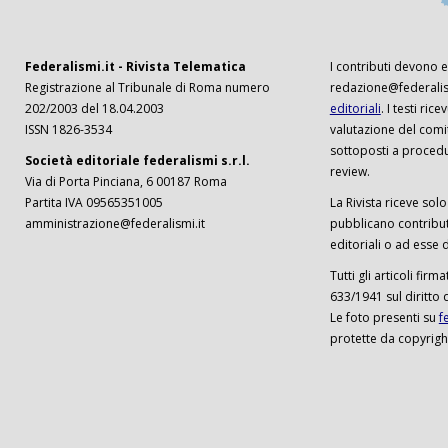
Federalismi.it - Rivista Telematica
I contributi devono es
Registrazione al Tribunale di Roma numero
redazione@federalism
202/2003 del 18.04.2003
editoriali
. I testi ri
ISSN 1826-3534
valutazione del comi
sottoposti a procedu
Società editoriale federalismi s.r.l.
review.
Via di Porta Pinciana, 6 00187 Roma
Partita IVA 09565351005
La Rivista riceve solo 
amministrazione@federalismi.it
pubblicano contributi
editoriali o ad esse d
Tutti gli articoli firm
633/1941 sul diritto 
Le foto presenti su
f
protette da copyrigh