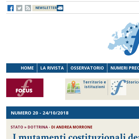
NEWSLETTER
HOME
LA RIVISTA
OSSERVATORIO
NUMERI PRE
avoro
Osservatorio
Territorio e
Storic
ersona
di Diritto
istituzioni
cnologia
sanitario
NUMERO 20
- 24/10/2018
STATO » DOTTRINA -
DI
ANDREA MORRONE
I mutamenti costituzionali de