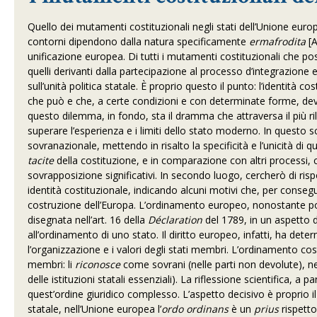
Quello dei mutamenti costituzionali negli stati dell’Unione euro
contorni dipendono dalla natura specificamente
ermafrodita
[A
unificazione europea. Di tutti i mutamenti costituzionali che pos
quelli derivanti dalla partecipazione al processo d’integrazione 
sull’unità politica statale. È proprio questo il punto: l’identità c
che può e che, a certe condizioni e con determinate forme, deve
questo dilemma, in fondo, sta il dramma che attraversa il più ri
superare l’esperienza e i limiti dello stato moderno. In questo s
sovranazionale, mettendo in risalto la specificità e l’unicità di
tacite
della costituzione, e in comparazione con altri processi, 
sovrapposizione significativi. In secondo luogo, cercherò di ris
identità costituzionale, indicando alcuni motivi che, per conseg
costruzione dell’Europa. L’ordinamento europeo, nonostante pos
disegnata nell’art. 16 della
Déclaration
del 1789, in un aspetto d
all’ordinamento di uno stato. Il diritto europeo, infatti, ha dete
l’organizzazione e i valori degli stati membri. L’ordinamento c
membri: li
riconosce
come sovrani (nelle parti non devolute), ne 
delle istituzioni statali essenziali). La riflessione scientifica, a
quest’ordine giuridico complesso. L’aspetto decisivo è proprio il
statale, nell’Unione europea l’
ordo ordinans
è un
prius
rispetto 