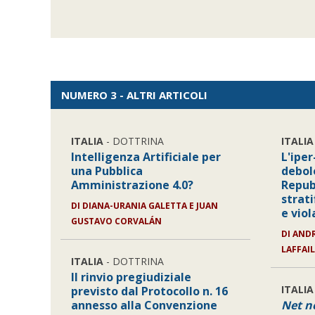
NUMERO 3 - ALTRI ARTICOLI
ITALIA
- DOTTRINA
ITALIA
Intelligenza Artificiale per
L'ipe
una Pubblica
debole
Amministrazione 4.0?
Repub
strati
DI
DIANA-URANIA GALETTA E JUAN
e viol
GUSTAVO CORVALÁN
DI
ANDR
LAFFAI
ITALIA
- DOTTRINA
Il rinvio pregiudiziale
ITALIA
previsto dal Protocollo n. 16
annesso alla Convenzione
Net n