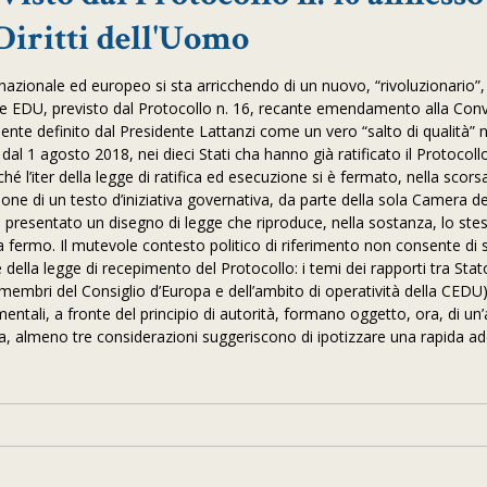
iritti dell'Uomo
to nazionale ed europeo si sta arricchendo di un nuovo, “rivoluzionario
rte EDU, previsto dal Protocollo n. 16, recante emendamento alla Co
mente definito dal Presidente Lattanzi come un vero “salto di qualità” 
dal 1 agosto 2018, nei dieci Stati cha hanno già ratificato il Protocoll
hé l’iter della legge di ratifica ed esecuzione si è fermato, nella scors
ione di un testo d’iniziativa governativa, da parte della sola Camera de
poi presentato un disegno di legge che riproduce, nella sostanza, lo ste
ra fermo. Il mutevole contesto politico di riferimento non consente di 
ne della legge di recepimento del Protocollo: i temi dei rapporti tra St
membri del Consiglio d’Europa e dell’ambito di operatività della CEDU
amentali, a fronte del principio di autorità, formano oggetto, ora, di un
ia, almeno tre considerazioni suggeriscono di ipotizzare una rapida a