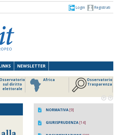
Login
Registrati
LINKS
NEWSLETTER
Osservatorio
Africa
Osservatorio
sul diritto
Trasparenza
elettorale


NORMATIVA
[9]
GIURISPRUDENZA
[14]
 alla