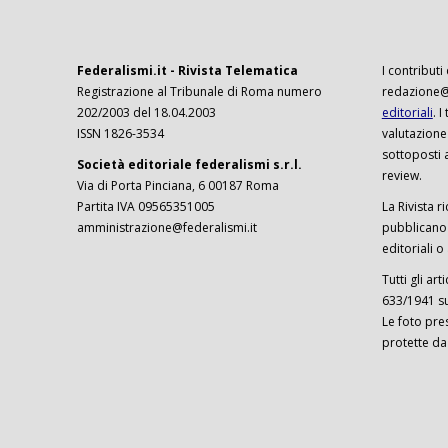
Federalismi.it - Rivista Telematica
I contributi
Registrazione al Tribunale di Roma numero
redazione@f
202/2003 del 18.04.2003
editoriali
. 
ISSN 1826-3534
valutazione
sottoposti 
Società editoriale federalismi s.r.l.
review.
Via di Porta Pinciana, 6 00187 Roma
Partita IVA 09565351005
La Rivista ri
amministrazione@federalismi.it
pubblicano c
editoriali o
Tutti gli ar
633/1941 sul
Le foto pre
protette da