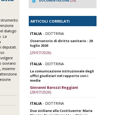
DOCUMENTAZIONE
[28]
”, strumento
ARTICOLI CORRELATI
nvenzione
nel dialogo
ITALIA
- DOTTRINA
o. La
Osservatorio di diritto sanitario - 29
a
luglio 2026
i deputati.
(29/07/2026)
sso
svolgere
ato sovrano
ITALIA
- DOTTRINA
), insieme
La comunicazione istituzionale degli
’attenzione
uffici giudiziari nel rapporto con i
desione
media
Giovanni Barozzi Reggiani
(28/07/2026)
ITALIA
- DOTTRINA
Due siciliane alla Costituente: Maria