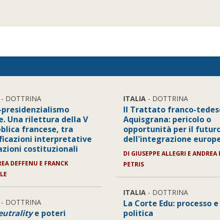
- DOTTRINA
ITALIA
- DOTTRINA
r-presidenzialismo
Il Trattato franco-tedes
. Una rilettura della V
Aquisgrana: pericolo o
blica francese, tra
opportunità per il futur
ficazioni interpretative
dell'integrazione europ
azioni costituzionali
DI
GIUSEPPE ALLEGRI E ANDREA 
EA DEFFENU E FRANCK
PETRIS
LLE
ITALIA
- DOTTRINA
- DOTTRINA
La Corte Edu: processo e
eutrality
e poteri
politica