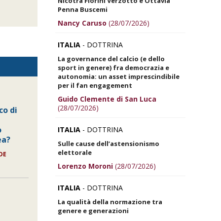
Nicotra Fiorini Verzotto e Ottavia
Penna Buscemi
Nancy Caruso
(28/07/2026)
ITALIA
- DOTTRINA
La governance del calcio (e dello
sport in genere) fra democrazia e
autonomia: un asset imprescindibile
per il fan engagement
Guido Clemente di San Luca
(28/07/2026)
co di
o
ITALIA
- DOTTRINA
ea?
Sulle cause dell’astensionismo
elettorale
DE
Lorenzo Moroni
(28/07/2026)
ITALIA
- DOTTRINA
La qualità della normazione tra
genere e generazioni