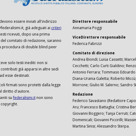
 devono essere inviati all'indirizzo
Direttore responsabile
ederalismi.it, già adeguati ai
criteri
Annamaria Poggi
I testi ricevuti, dopo una prima
ViceDirettore responsabile
 del comitato di redazione, saranno
Federica Fabrizzi
a procedura di double blind peer
Comitato di direzione
Andrea Biondi; Luisa Cassetti; Marcel
ceve solo testi inediti: non si
Cecchetti; Carlo Curti Gialdino; Ren
ontributi già apparsi in altre sedi
Antonio Ferrara; Tommaso Edoardo F
 ad esse destinati.
Diana-Urania Galetta; Roberto Miccù
ticoli firmati sono protetti dalla legge
Morrone; Giulio M. Salerno; Sandro S
 diritto d'autore.
Redazione
senti su
federalismi.it
non sono
Federico Savastano (Redattore Capo)
 copyright.
Aru; Francesco Battaglia; Cristina Ber
Giovanni Boggero; Tanja Cerruti; Cat
Domenicali; Giovanni Piccirilli; Mass
Martina Sinisi; Alessandro Sterpa.