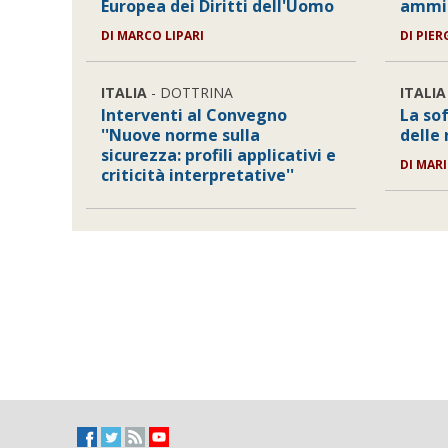
Europea dei Diritti dell'Uomo
ammin
DI
MARCO LIPARI
DI
PIER
ITALIA
- DOTTRINA
ITALIA
Interventi al Convegno
La sof
''Nuove norme sulla
delle
sicurezza: profili applicativi e
DI
MARI
criticità interpretative''