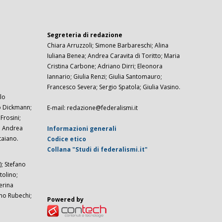
Segreteria di redazione
Chiara Arruzzoli; Simone Barbareschi; Alina
Iuliana Benea; Andrea Caravita di Toritto; Maria
Cristina Carbone; Adriano Dirri; Eleonora
Iannario; Giulia Renzi; Giulia Santomauro;
Francesco Severa; Sergio Spatola; Giulia Vasino.
lo
zo Dickmann;
E-mail: redazione@federalismi.it
rosini;
; Andrea
Informazioni generali
taiano.
Codice etico
Collana "Studi di federalismi.it"
; Stefano
tolino;
erina
imo Rubechi;
Powered by