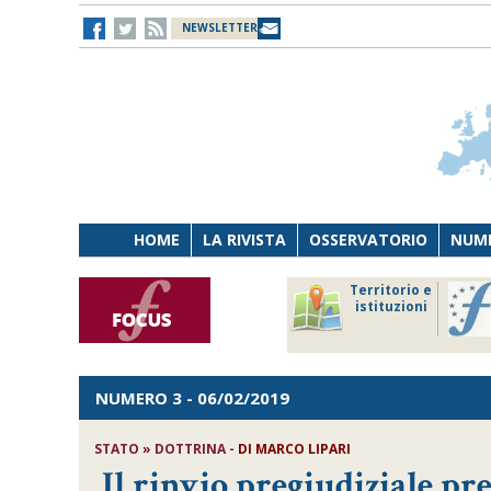
NEWSLETTER
HOME
LA RIVISTA
OSSERVATORIO
NUME
Lavoro
Osservatorio
Territorio e
Persona
di Diritto
istituzioni
Tecnologia
sanitario
NUMERO 3
- 06/02/2019
STATO » DOTTRINA -
DI
MARCO LIPARI
Il rinvio pregiudiziale pre