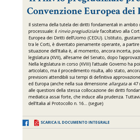
Convenzione Europea dei D
Il sistema della tutela dei diritti fondamentali in ambi
processuale: il
rinvio pregiudiziale
facoltativo alla Co
Europea dei Diritti dell’Uomo (CEDU). L’istituto, giusta
tra le Corti, è diventato pienamente operante, a partire 
situazione dell’Italia è, al momento, ancora incerta, poic
legislatura (XVII), all’esame del Senato, dopo l’approvaz
Nella legislatura in corso (XVIII) l’attuale Governo ha 
articolato, ma il procedimento risulta, allo stato, anco
previsioni attendibili sui tempi di definitiva approvazio
ed Europa (anche nella sua dimensione
allargata
ai 47 
alle questioni della stessa collocazione dei diritti fond
mediatica assai forte, che induce alla prudenza. Tuttav
dell’Italia al Protocollo n. 16… (segue)
SCARICA IL DOCUMENTO INTEGRALE