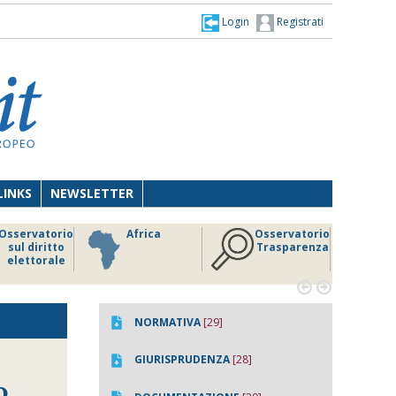
Login
Registrati
LINKS
NEWSLETTER
Osservatorio
Africa
Osservatorio
sul diritto
Trasparenza
elettorale


NORMATIVA
[29]
GIURISPRUDENZA
[28]
o