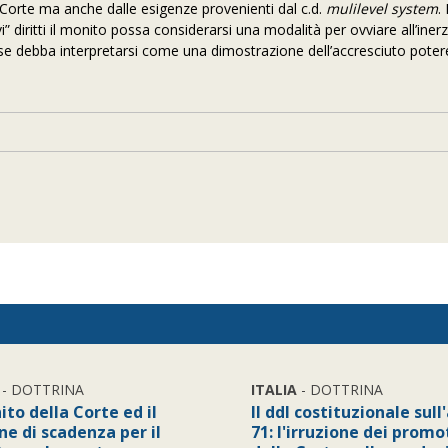
 Corte ma anche dalle esigenze provenienti dal c.d.
mulilevel system
. 
i” diritti il monito possa considerarsi una modalità per ovviare all’inerz
 se debba interpretarsi come una dimostrazione dell’accresciuto poter
- DOTTRINA
ITALIA
- DOTTRINA
ito della Corte ed il
Il ddl costituzionale sull'
ne di scadenza per il
71: l'irruzione dei promo