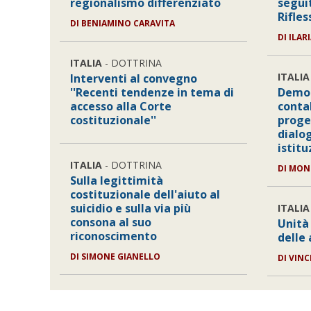
regionalismo differenziato
segui
Rifles
DI
BENIAMINO CARAVITA
DI
ILAR
ITALIA
- DOTTRINA
ITALIA
Interventi al convegno
''Recenti tendenze in tema di
Democ
accesso alla Corte
contab
costituzionale''
proge
dialo
istitu
ITALIA
- DOTTRINA
DI
MON
Sulla legittimità
costituzionale dell'aiuto al
suicidio e sulla via più
ITALIA
consona al suo
Unità
riconoscimento
delle
DI
SIMONE GIANELLO
DI
VINC