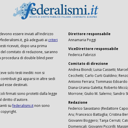
 devono essere inviati all'indirizzo
Direttore responsabile
ederalismi.it, già adeguati ai
criteri
Annamaria Poggi
I testi ricevuti, dopo una prima
ViceDirettore responsabile
 del comitato di redazione, saranno
Federica Fabrizzi
a procedura di double blind peer
Comitato di direzione
Andrea Biondi; Luisa Cassetti; Marcel
ceve solo testi inediti: non si
Cecchetti; Carlo Curti Gialdino; Ren
ontributi già apparsi in altre sedi
Antonio Ferrara; Tommaso Edoardo F
 ad esse destinati.
Diana-Urania Galetta; Roberto Miccù
ticoli firmati sono protetti dalla legge
Morrone; Giulio M. Salerno; Sandro S
 diritto d'autore.
Redazione
senti su
federalismi.it
non sono
Federico Savastano (Redattore Capo)
 copyright.
Aru; Francesco Battaglia; Cristina Ber
Giovanni Boggero; Tanja Cerruti; Cat
Domenicali; Giovanni Piccirilli; Mass