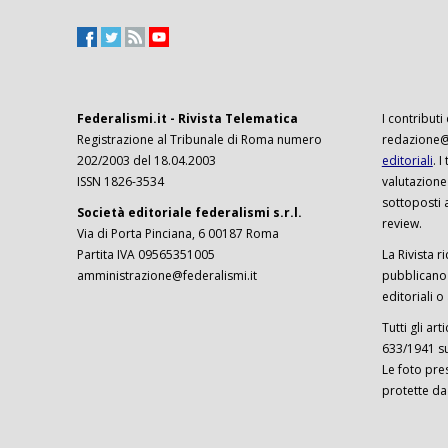
Federalismi.it - Rivista Telematica
I contributi
Registrazione al Tribunale di Roma numero
redazione@f
202/2003 del 18.04.2003
editoriali
. 
ISSN 1826-3534
valutazione
sottoposti 
Società editoriale federalismi s.r.l.
review.
Via di Porta Pinciana, 6 00187 Roma
Partita IVA 09565351005
La Rivista ri
amministrazione@federalismi.it
pubblicano c
editoriali o
Tutti gli ar
633/1941 sul
Le foto pre
protette da