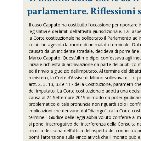
parlamentare. Riflessioni 
Il caso Cappato ha costituito l’occasione per riportare i
legislativi e dei limiti dell’attività giurisdizionale. Ta
la Corte costituzionale ha sollecitato il Parlamento ad 
colui che agevola la morte di un malato terminale. Dal 
causati da un incidente stradale, decideva di porre fine 
Marco Cappato. Quest’ultimo dipoi confessava agli inquir
iniziale richiesta di archiviazione da parte del pubblico
ed il rinvio a giudizio dell’imputato. Al termine del dib
ministero, la Corte d’Assise di Milano sollevava q. l. c. p
artt. 2, 3, 13, 32 e 117 della Costituzione, parametri ch
dell’imputato. La Corte costituzionale adotta una decision
causa al 24 Settembre 2019 in modo da poter giudicare la
problematico di tale pronuncia non riguardi solo i confini
implicazioni che derivano dal “dialogo” tra la Corte cos
termine il Giudice delle leggi abbia voluto conferire a
si pone l’interrogativo dell’interferenza della Consulta ne
tecnica decisoria nell’ottica del rispetto dei confini tra p
porrà l’attenzione sulla vincolatività che il monito può 