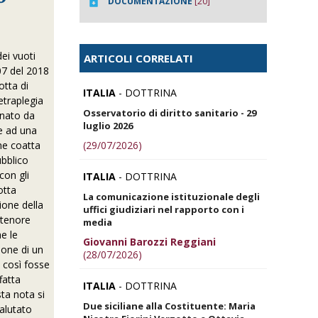
DOCUMENTAZIONE
[20]
dei vuoti
ARTICOLI CORRELATI
207 del 2018
otta di
ITALIA
- DOTTRINA
etraplegia
Osservatorio di diritto sanitario - 29
nato da
luglio 2026
he ad una
(29/07/2026)
one coatta
ubblico
con gli
ITALIA
- DOTTRINA
otta
La comunicazione istituzionale degli
zione della
uffici giudiziari nel rapporto con i
 tenore
media
he le
Giovanni Barozzi Reggiani
ione di un
(28/07/2026)
e così fosse
fatta
ITALIA
- DOTTRINA
sta nota si
Due siciliane alla Costituente: Maria
valutato