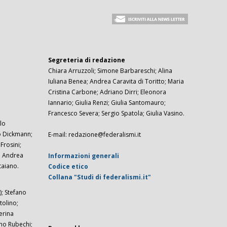
Segreteria di redazione
Chiara Arruzzoli; Simone Barbareschi; Alina
Iuliana Benea; Andrea Caravita di Toritto; Maria
Cristina Carbone; Adriano Dirri; Eleonora
Iannario; Giulia Renzi; Giulia Santomauro;
Francesco Severa; Sergio Spatola; Giulia Vasino.
lo
zo Dickmann;
E-mail: redazione@federalismi.it
rosini;
; Andrea
Informazioni generali
taiano.
Codice etico
Collana "Studi di federalismi.it"
; Stefano
tolino;
erina
imo Rubechi;