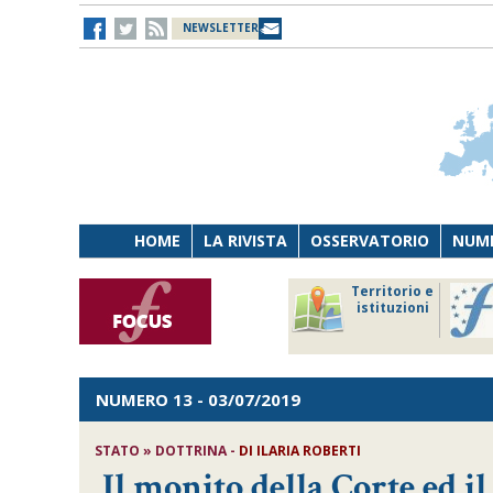
NEWSLETTER
HOME
LA RIVISTA
OSSERVATORIO
NUME
Lavoro
Osservatorio
Territorio e
Persona
di Diritto
istituzioni
Tecnologia
sanitario
NUMERO 13
- 03/07/2019
STATO » DOTTRINA -
DI
ILARIA ROBERTI
Il monito della Corte ed il