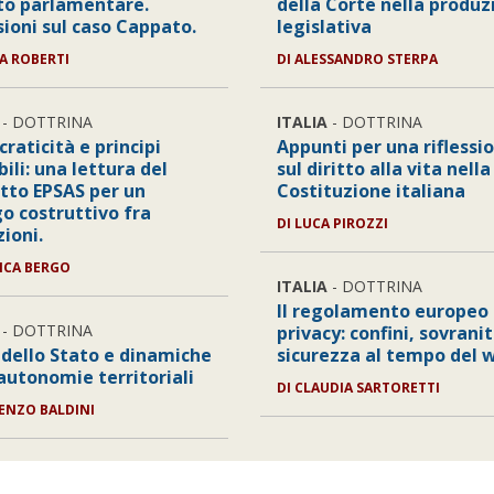
to parlamentare.
della Corte nella produz
sioni sul caso Cappato.
legislativa
IA ROBERTI
DI
ALESSANDRO STERPA
- DOTTRINA
ITALIA
- DOTTRINA
raticità e principi
Appunti per una riflessi
ili: una lettura del
sul diritto alla vita nella
tto EPSAS per un
Costituzione italiana
go costruttivo fra
DI
LUCA PIROZZI
zioni.
ICA BERGO
ITALIA
- DOTTRINA
Il regolamento europeo 
- DOTTRINA
privacy: confini, sovrani
 dello Stato e dinamiche
sicurezza al tempo del 
 autonomie territoriali
DI
CLAUDIA SARTORETTI
ENZO BALDINI