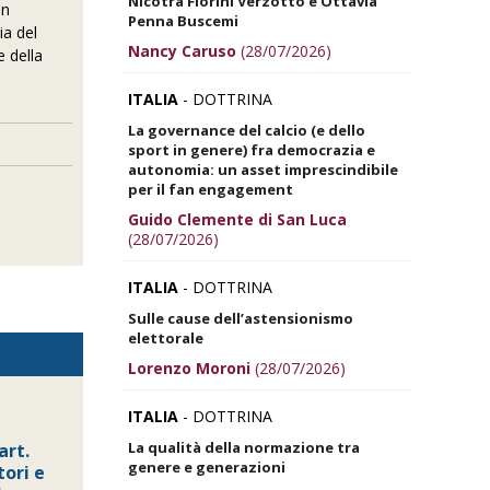
Nicotra Fiorini Verzotto e Ottavia
In
Penna Buscemi
ia del
Nancy Caruso
(28/07/2026)
e della
ITALIA
- DOTTRINA
La governance del calcio (e dello
sport in genere) fra democrazia e
autonomia: un asset imprescindibile
per il fan engagement
Guido Clemente di San Luca
(28/07/2026)
ITALIA
- DOTTRINA
Sulle cause dell’astensionismo
elettorale
Lorenzo Moroni
(28/07/2026)
ITALIA
- DOTTRINA
La qualità della normazione tra
art.
genere e generazioni
tori e