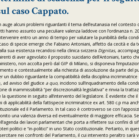
sul caso Cappato.
n auge alcuni problemi riguardanti il tema dell’eutanasia nel contesto 
li aspetti hanno assunto una peculiare valenza laddove con l’ordinanza n. 
intervenire entro un anno di tempo per valutare la punibilità della cond
caso di specie emerge che Fabiano Antoniani, affetto da cecità e da t
alla sua esistenza recandosi nella clinica svizzera
Dignitas
, accompag
enti di aver agevolato il proposito suicidario dell’Antoniani, tanto c
 ministero, non accolta però dal GIP di Milano, si disponeva l’imputazi
attimento e contestualmente alla richiesta di assoluzione da parte del p
er un dubbio riguardante la compatibilità della disciplina incriminatrice 
e, ad avviso del giudice
a quo,
incidono sull’inquadramento della cond
e di inammissibilità “per discrezionalità legislativa” e rinvia la tratta
 questione in seguito all’intervento del legislatore. È evidente che il
 di applicabilità della fattispecie incriminatrice ex art. 580 c.p ma anc
tituzionale ed il Parlamento. In tal caso è controverso se con l’apposiz
l monito una valenza diversa ed eventualmente di maggiore efficacia. S
ll’agenda dei lavori parlamentari che porta a riflettere sui confini di sif
oteri politici e “in-politici” in uno Stato costituzionale. Pertanto, in que
esercitare nei confronti del Parlamento, il cui intervento peraltro sarà 