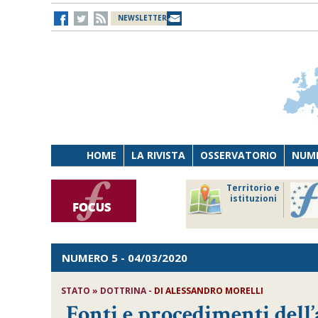
NEWSLETTER
HOME
LA RIVISTA
OSSERVATORIO
NUME
Lavoro
Osservatorio
Territorio e
Persona
di Diritto
istituzioni
Tecnologia
sanitario
NUMERO 5
- 04/03/2020
STATO » DOTTRINA -
DI
ALESSANDRO MORELLI
Fonti e procedimenti dell