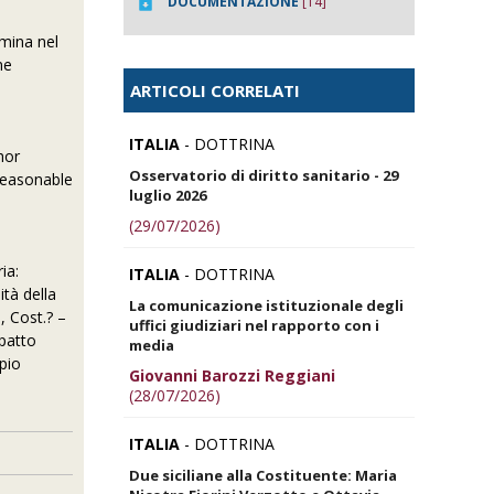
DOCUMENTAZIONE
[14]
amina nel
ne
ARTICOLI CORRELATI
ITALIA
- DOTTRINA
hor
Osservatorio di diritto sanitario - 29
 reasonable
luglio 2026
(29/07/2026)
ia:
ITALIA
- DOTTRINA
ità della
La comunicazione istituzionale degli
, Cost.? –
uffici giudiziari nel rapporto con i
mpatto
media
ipio
Giovanni Barozzi Reggiani
(28/07/2026)
ITALIA
- DOTTRINA
Due siciliane alla Costituente: Maria