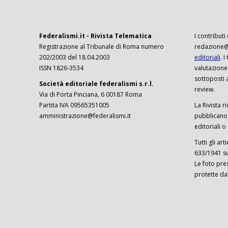
Federalismi.it - Rivista Telematica
I contributi
Registrazione al Tribunale di Roma numero
redazione@f
202/2003 del 18.04.2003
editoriali
. 
ISSN 1826-3534
valutazione
sottoposti 
Società editoriale federalismi s.r.l.
review.
Via di Porta Pinciana, 6 00187 Roma
Partita IVA 09565351005
La Rivista ri
amministrazione@federalismi.it
pubblicano c
editoriali o
Tutti gli ar
633/1941 sul
Le foto pre
protette da