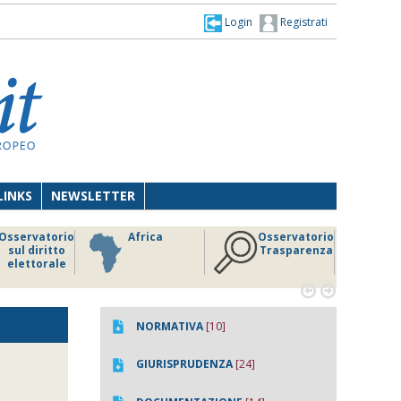
Login
Registrati
LINKS
NEWSLETTER
Osservatorio
Africa
Osservatorio
sul diritto
Trasparenza
elettorale


NORMATIVA
[10]
GIURISPRUDENZA
[24]