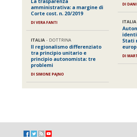
La trasparenza
DI
DANI
amministrativa: a margine di
Corte cost. n. 20/2019
ITALIA
DI
VERA FANTI
Auton
identi
ITALIA
- DOTTRINA
Stati
Il regionalismo differenziato
euro
tra principio unitario e
DI
MART
principio autonomista: tre
problemi
DI
SIMONE PAJNO