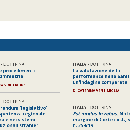
- DOTTRINA
ITALIA
- DOTTRINA
 e procedimenti
La valutazione della
asimmetria
performance nella Sanit
un'indagine comparata
SANDRO MORELLI
DI
CATERINA VENTIMIGLIA
- DOTTRINA
ITALIA
- DOTTRINA
erendum 'legislativo'
esperienza regionale
Est modus in rebus.
Note
na e nei sistemi
margine di Corte cost., 
uzionali stranieri
n. 259/19