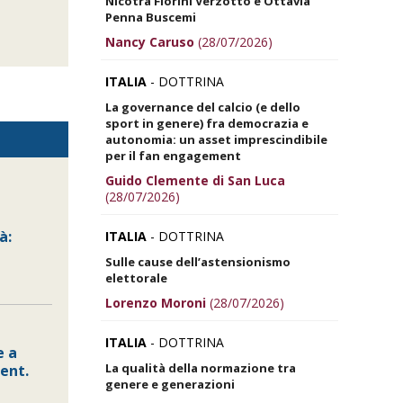
Nicotra Fiorini Verzotto e Ottavia
Penna Buscemi
Nancy Caruso
(28/07/2026)
ITALIA
- DOTTRINA
La governance del calcio (e dello
sport in genere) fra democrazia e
autonomia: un asset imprescindibile
per il fan engagement
Guido Clemente di San Luca
(28/07/2026)
à:
ITALIA
- DOTTRINA
Sulle cause dell’astensionismo
elettorale
Lorenzo Moroni
(28/07/2026)
ITALIA
- DOTTRINA
 a
La qualità della normazione tra
sent.
genere e generazioni