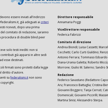
 devono essere inviati all'indirizzo
Direttore responsabile
ederalismi.it, già adeguati ai
criteri
Annamaria Poggi
I testi ricevuti, dopo una prima
ViceDirettore responsabile
 del comitato di redazione, saranno
Federica Fabrizzi
a procedura di double blind peer
Comitato di direzione
Andrea Biondi; Luisa Cassetti; Marcel
ceve solo testi inediti: non si
Cecchetti; Carlo Curti Gialdino; Ren
ontributi già apparsi in altre sedi
Antonio Ferrara; Tommaso Edoardo F
 ad esse destinati.
Diana-Urania Galetta; Roberto Miccù
ticoli firmati sono protetti dalla legge
Morrone; Giulio M. Salerno; Sandro S
 diritto d'autore.
Redazione
senti su
federalismi.it
non sono
Federico Savastano (Redattore Capo)
 copyright.
Aru; Francesco Battaglia; Cristina Ber
Giovanni Boggero; Tanja Cerruti; Cat
Domenicali; Giovanni Piccirilli; Mass
Martina Sinisi; Alessandro Sterpa.