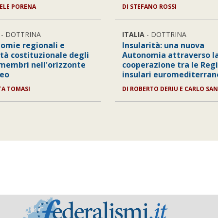
ELE PORENA
DI
STEFANO ROSSI
- DOTTRINA
ITALIA
- DOTTRINA
omie regionali e
Insularità: una nuova
tà costituzionale degli
Autonomia attraverso l
 membri nell'orizzonte
cooperazione tra le Reg
peo
insulari euromediterran
A TOMASI
DI
ROBERTO DERIU E CARLO SA