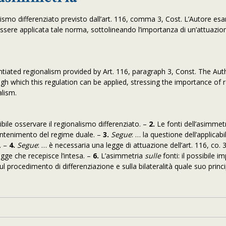
nalismo differenziato previsto dall’art. 116, comma 3, Cost. L’Autore es
 essere applicata tale norma, sottolineando l’importanza di un’attuazio
ntiated regionalism provided by Art. 116, paragraph 3, Const. The Aut
gh which this regulation can be applied, stressing the importance of
alism.
sibile osservare il regionalismo differenziato. –
2.
Le fonti dell’asimmetr
 mantenimento del regime duale. –
3.
Segue
:
… la questione dell’applicabil
. –
4.
Segue
: … è necessaria una legge di attuazione dell’art. 116, co. 3
gge che recepisce l’intesa. –
6.
L’asimmetria
sulle
fonti: il possibile i
l procedimento di differenziazione e sulla bilateralità quale suo princ