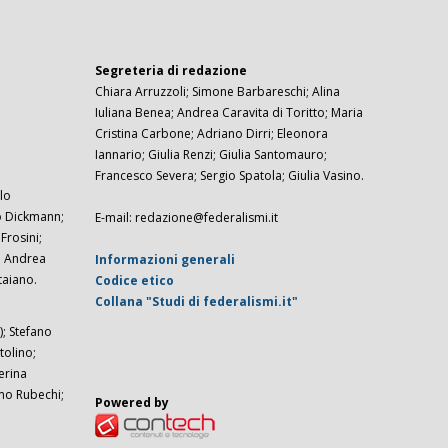
Segreteria di redazione
Chiara Arruzzoli; Simone Barbareschi; Alina
Iuliana Benea; Andrea Caravita di Toritto; Maria
Cristina Carbone; Adriano Dirri; Eleonora
Iannario; Giulia Renzi; Giulia Santomauro;
Francesco Severa; Sergio Spatola; Giulia Vasino.
lo
zo Dickmann;
E-mail: redazione@federalismi.it
rosini;
; Andrea
Informazioni generali
taiano.
Codice etico
Collana "Studi di federalismi.it"
; Stefano
tolino;
erina
imo Rubechi;
Powered by