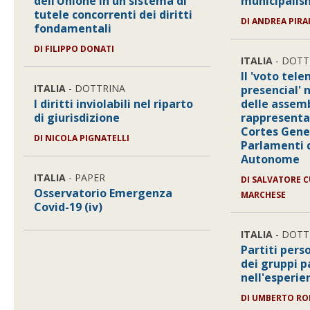
dell’Unione in un sistema di
municipali
tutele concorrenti dei diritti
DI
ANDREA PIRA
fondamentali
DI
FILIPPO DONATI
ITALIA
- DOTT
Il 'voto tel
ITALIA
- DOTTRINA
presencial' 
I diritti inviolabili nel riparto
delle assem
di giurisdizione
rappresenta
Cortes Gener
DI
NICOLA PIGNATELLI
Parlamenti 
Autonome
ITALIA
- PAPER
DI
SALVATORE C
Osservatorio Emergenza
MARCHESE
Covid-19 (iv)
ITALIA
- DOTT
Partiti pers
dei gruppi 
nell'esperie
DI
UMBERTO R