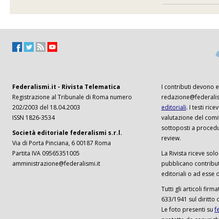
Federalismi.it - Rivista Telematica
I contributi devono es
Registrazione al Tribunale di Roma numero
redazione@federalism
202/2003 del 18.04.2003
editoriali
. I testi ri
ISSN 1826-3534
valutazione del comi
sottoposti a procedu
Società editoriale federalismi s.r.l.
review.
Via di Porta Pinciana, 6 00187 Roma
Partita IVA 09565351005
La Rivista riceve solo 
amministrazione@federalismi.it
pubblicano contributi
editoriali o ad esse d
Tutti gli articoli firm
633/1941 sul diritto 
Le foto presenti su
f