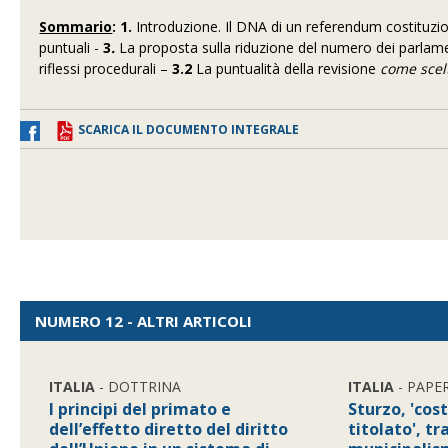
Sommario
: 1.
Introduzione. Il DNA di un referendum costituzi
puntuali -
3
.
La proposta sulla riduzione del numero dei parlame
riflessi procedurali –
3.2
La puntualità della revisione
come scel
SCARICA IL DOCUMENTO INTEGRALE
NUMERO 12 - ALTRI ARTICOLI
ITALIA
- DOTTRINA
ITALIA
- PAPE
I principi del primato e
Sturzo, 'cos
dell’effetto diretto del diritto
titolato', t