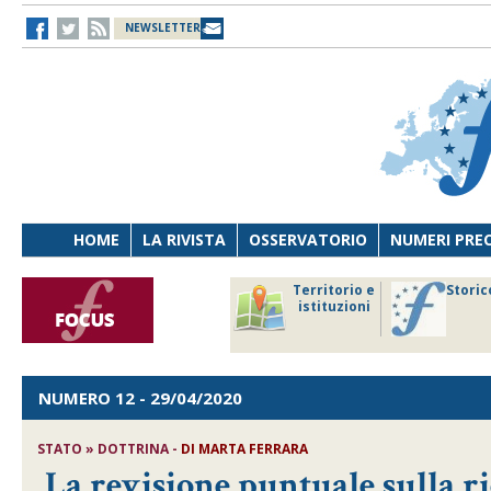
NEWSLETTER
HOME
LA RIVISTA
OSSERVATORIO
NUMERI PRE
avoro
Osservatorio
Territorio e
Storic
ersona
di Diritto
istituzioni
cnologia
sanitario
NUMERO 12
- 29/04/2020
STATO » DOTTRINA -
DI
MARTA FERRARA
La revisione puntuale sulla r