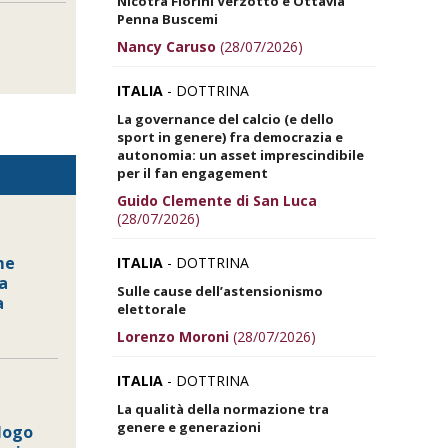
Nicotra Fiorini Verzotto e Ottavia
Penna Buscemi
Nancy Caruso
(28/07/2026)
ITALIA
- DOTTRINA
La governance del calcio (e dello
sport in genere) fra democrazia e
autonomia: un asset imprescindibile
per il fan engagement
Guido Clemente di San Luca
(28/07/2026)
me
ITALIA
- DOTTRINA
a
Sulle cause dell’astensionismo
a
elettorale
Lorenzo Moroni
(28/07/2026)
ITALIA
- DOTTRINA
La qualità della normazione tra
genere e generazioni
alogo