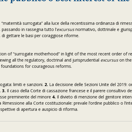
lla “maternità surrogata” alla luce della recentissima ordinanza di rimes
, passando in rassegna tutto l’
excursus
normativo, dottrinale e giuris
, di gettare le basi per coraggiose riforme.
tion of “surrogate motherhood” in light of the most recent order of r
ewing all the regulatory, doctrinal and jurisprudential
excursus
on the
he foundations for courageous reforms.
ogata: limiti e sanzioni.
2.
La decisione delle Sezioni Unite del 2019: o
a.
3.
Il caso della Corte di cassazione francese e il parere consultivo de
eresse preminente del minore
4.
Il divieto di menzione del genitore inten
 Rimessione alla Corte costituzionale: prevale l’ordine pubblico o l’in
pettive di apertura e auspicio di riforma.