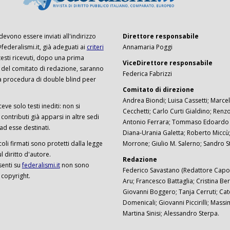
 devono essere inviati all'indirizzo
Direttore responsabile
ederalismi.it, già adeguati ai
criteri
Annamaria Poggi
I testi ricevuti, dopo una prima
ViceDirettore responsabile
 del comitato di redazione, saranno
Federica Fabrizzi
a procedura di double blind peer
Comitato di direzione
Andrea Biondi; Luisa Cassetti; Marcel
ceve solo testi inediti: non si
Cecchetti; Carlo Curti Gialdino; Ren
ontributi già apparsi in altre sedi
Antonio Ferrara; Tommaso Edoardo F
 ad esse destinati.
Diana-Urania Galetta; Roberto Miccù
ticoli firmati sono protetti dalla legge
Morrone; Giulio M. Salerno; Sandro S
 diritto d'autore.
Redazione
senti su
federalismi.it
non sono
Federico Savastano (Redattore Capo)
 copyright.
Aru; Francesco Battaglia; Cristina Ber
Giovanni Boggero; Tanja Cerruti; Cat
Domenicali; Giovanni Piccirilli; Mass
Martina Sinisi; Alessandro Sterpa.