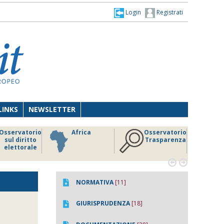
Login
Registrati
LINKS
NEWSLETTER
Osservatorio
Africa
Osservatorio
sul diritto
Trasparenza
elettorale


NORMATIVA
[11]
GIURISPRUDENZA
[18]