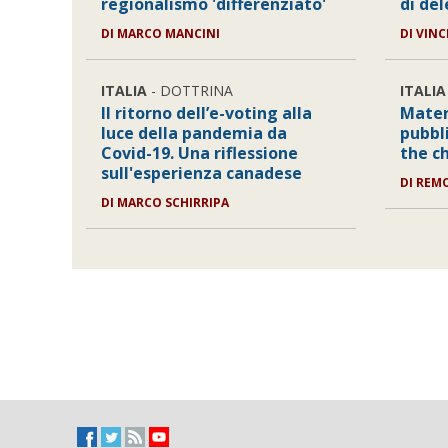
regionalismo 'differenziato'
di de
DI
MARCO MANCINI
DI
VINC
ITALIA
- DOTTRINA
ITALIA
Il ritorno dell’e-voting alla
Mater
luce della pandemia da
pubbli
Covid-19. Una riflessione
the ch
sull'esperienza canadese
DI
REMO
DI
MARCO SCHIRRIPA