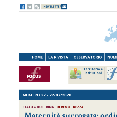
NEWSLETTER
HOME
LA RIVISTA
OSSERVATORIO
NUME
Lavoro
Osservatorio
Territorio e
Persona
di Diritto
istituzioni
Tecnologia
sanitario
NUMERO 22
- 22/07/2020
STATO » DOTTRINA -
DI
REMO TREZZA
Maternità surrogata: ordin