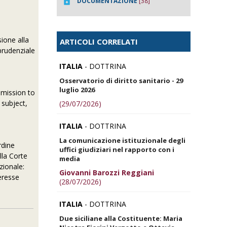
DOCUMENTAZIONE
[38]
sione alla
ARTICOLI CORRELATI
prudenziale
ITALIA
- DOTTRINA
Osservatorio di diritto sanitario - 29
luglio 2026
emission to
 subject,
(29/07/2026)
ITALIA
- DOTTRINA
La comunicazione istituzionale degli
rdine
uffici giudiziari nel rapporto con i
lla Corte
media
zionale:
Giovanni Barozzi Reggiani
teresse
(28/07/2026)
ITALIA
- DOTTRINA
Due siciliane alla Costituente: Maria