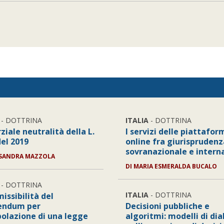
- DOTTRINA
ITALIA
- DOTTRINA
ziale neutralità della L.
I servizi delle piattafor
del 2019
online fra giurisprudenz
sovranazionale e intern
SANDRA MAZZOLA
DI
MARIA ESMERALDA BUCALO
- DOTTRINA
ITALIA
- DOTTRINA
issibilità del
endum per
Decisioni pubbliche e
olazione di una legge
algoritmi: modelli di di