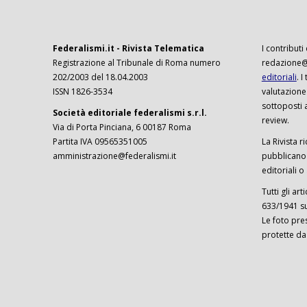
Federalismi.it - Rivista Telematica
I contributi
Registrazione al Tribunale di Roma numero
redazione@f
202/2003 del 18.04.2003
editoriali
. 
ISSN 1826-3534
valutazione
sottoposti 
Società editoriale federalismi s.r.l.
review.
Via di Porta Pinciana, 6 00187 Roma
Partita IVA 09565351005
La Rivista ri
amministrazione@federalismi.it
pubblicano c
editoriali o
Tutti gli ar
633/1941 sul
Le foto pre
protette da