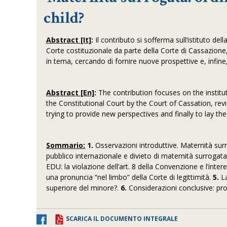
child?
Abstract [It]
:
Il contributo si sofferma sull’istituto de
Corte costituzionale da parte della Corte di Cassazione
in tema, cercando di fornire nuove prospettive e, infine
Abstract [En]
:
The contribution focuses on the institu
the Constitutional Court by the Court of Cassation, revi
trying to provide new perspectives and finally to lay t
Sommario:
1.
Osservazioni introduttive. Maternità surr
pubblico internazionale e divieto di maternità surrogat
EDU: la violazione dell’art. 8 della Convenzione e l’int
una pronuncia “nel limbo” della Corte di legittimità.
5.
La
superiore del minore?.
6.
Considerazioni conclusive: pros
SCARICA IL DOCUMENTO INTEGRALE