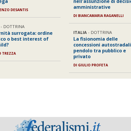
lega
nell'assunzione di decisi
amministrative
ENZO DESANTIS
DI
BIANCAMARIA RAGANELLI
- DOTTRINA
ITALIA
- DOTTRINA
nità surrogata: ordine
co o best interest of
La fisionomia delle
ild?
concessioni autostradali
pendolo tra pubblico e
 TREZZA
privato
DI
GIULIO PROFETA