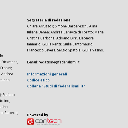
Segreteria di redazione
Chiara Arruzzoli; Simone Barbareschi; Alina
Iuliana Benea; Andrea Caravita di Toritto; Maria
Cristina Carbone; Adriano Dirri; Eleonora
Iannario; Giulia Renzi; Giulia Santomauro;
Francesco Severa; Sergio Spatola; Giulia Vasino.
lo
zo Dickmann;
E-mail: redazione@federalismi.it
rosini;
; Andrea
Informazioni generali
taiano.
Codice etico
Collana "Studi di federalismi.it"
; Stefano
tolino;
erina
imo Rubechi;
Powered by