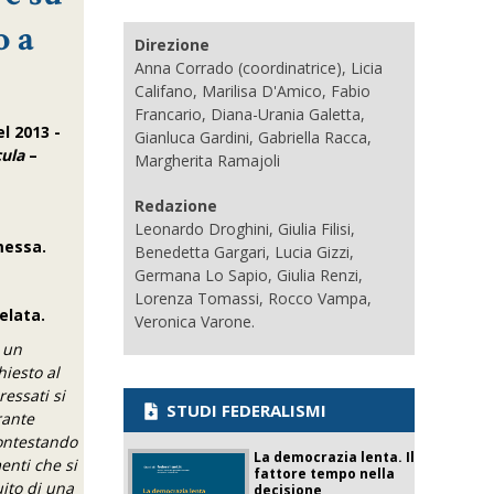
o a
Direzione
Anna Corrado (coordinatrice), Licia
Califano, Marilisa D'Amico, Fabio
Francario, Diana-Urania Galetta,
l 2013 -
Gianluca Gardini, Gabriella Racca,
cula
–
Margherita Ramajoli
Redazione
Leonardo Droghini, Giulia Filisi,
messa.
Benedetta Gargari, Lucia Gizzi,
Germana Lo Sapio, Giulia Renzi,
Lorenza Tomassi, Rocco Vampa,
elata.
Veronica Varone.
u un
hiesto al
ressati si
STUDI FEDERALISMI
rante
contestando
La democrazia lenta. Il
enti che si
fattore tempo nella
uito di una
decisione