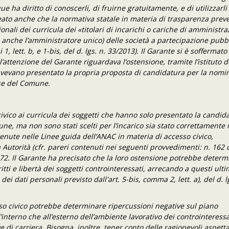
 ha diritto di conoscerli, di fruirne gratuitamente, e di utilizzarli
tolineato anche che la normativa statale in materia di trasparenza prev
ionali dei curricula dei «titolari di incarichi o cariche di amministra
nche l’amministratore unico) delle società a partecipazione pubbl
1, lett. b, e 1-bis, del d. lgs. n. 33/2013). Il Garante si è soffermato
’attenzione del Garante riguardava l’ostensione, tramite l’istituto d
he avevano presentato la propria proposta di candidatura per la nomi
use del Comune.
o civico ai curricula dei soggetti che hanno solo presentato la candid
e, ma non sono stati scelti per l’incarico sia stato correttamente 
tenute nelle Linee guida dell’ANAC in materia di accesso civico,
utorità (cfr. pareri contenuti nei seguenti provvedimenti: n. 162 
72
.
Il Garante ha precisato che la loro ostensione potrebbe determ
itti e libertà dei soggetti controinteressati, arrecando a questi ult
ei dati personali previsto dall'art. 5-bis, comma 2, lett. a), del d. l
so civico potrebbe determinare ripercussioni negative sul piano
l’interno che all’esterno dell’ambiente lavorativo dei controinteressa
 di carriera. Bisogna, inoltre, tener conto delle ragionevoli aspetta