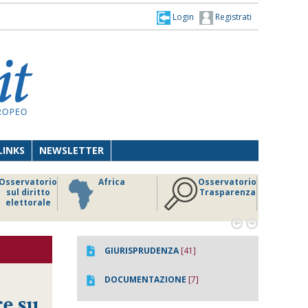
Login
Registrati
LINKS
NEWSLETTER
Osservatorio
Africa
Osservatorio
sul diritto
Trasparenza
elettorale


GIURISPRUDENZA
[41]
DOCUMENTAZIONE
[7]
re su