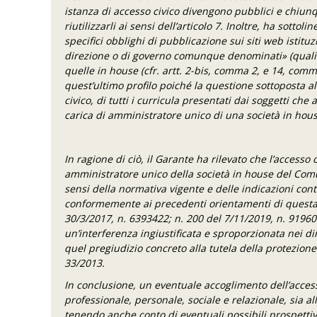
istanza di accesso civico divengono pubblici e chiunque
riutilizzarli ai sensi dell’articolo 7. Inoltre, ha sot
specifici obblighi di pubblicazione sui siti web istituz
direzione o di governo comunque denominati» (quali a
quelle in house (cfr. artt. 2-bis, comma 2, e 14, commi 
quest’ultimo profilo poiché la questione sottoposta all
civico, di tutti i curricula presentati dai soggetti c
carica di amministratore unico di una società in ho
In ragione di ciò, il Garante ha rilevato che l’access
amministratore unico della società in house del Comun
sensi della normativa vigente e delle indicazioni con
conformemente ai precedenti orientamenti di questa A
30/3/
2017, n.
6393422
;
n. 200 del 7/11/2019, n.
91960
un’interferenza ingiustificata e sproporzionata nei dir
quel pregiudizio concreto alla tutela della protezione d
33/2013.
In conclusione, un eventuale accoglimento dell’acces
professionale, personale, sociale e relazionale, sia al
tenendo anche conto di eventuali possibili prospettive