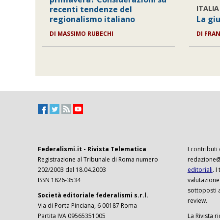
ITALIA
recenti tendenze del
regionalismo italiano
La giu
DI
MASSIMO RUBECHI
DI
FRAN
Federalismi.it - Rivista Telematica
I contributi
Registrazione al Tribunale di Roma numero
redazione@f
202/2003 del 18.04.2003
editoriali
. 
ISSN 1826-3534
valutazione
sottoposti 
Società editoriale federalismi s.r.l.
review.
Via di Porta Pinciana, 6 00187 Roma
Partita IVA 09565351005
La Rivista ri