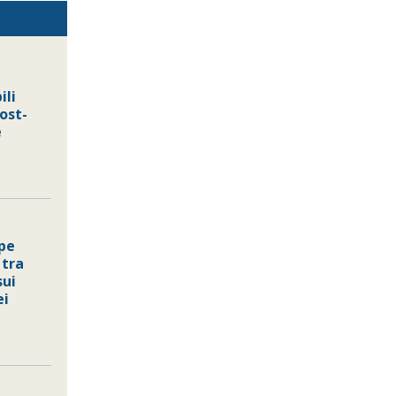
ili
ost-
e
ppe
 tra
sui
ei