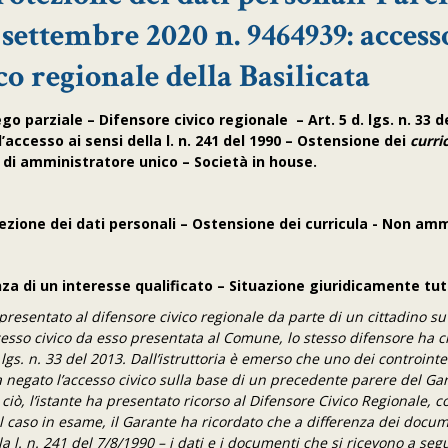
7 settembre 2020 n. 9464939: access
o regionale della Basilicata
o parziale – Difensore civico regionale – Art. 5 d. lgs. n. 33 de
ccesso ai sensi della l. n. 241 del 1990 –
Ostensione dei
curri
 di amministratore unico – Società in house.
tezione dei dati personali – Ostensione dei curricula - Non am
nza di un interesse qualificato – Situazione giuridicamente tut
presentato al difensore civico regionale da parte di un cittadino s
esso civico da esso presentata al Comune, lo stesso difensore ha c
 lgs. n. 33 del 2013. Dall’istruttoria è emerso che uno dei controinte
a negato l’accesso civico sulla base di un precedente parere del Ga
 ciò, l’istante ha presentato ricorso al Difensore Civico Regionale, 
l caso in esame, il Garante ha ricordato che a differenza dei docum
a l. n. 241 del 7/8/1990 – i dati e i documenti che si ricevono a seg