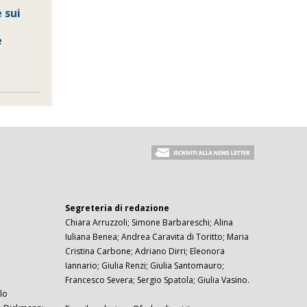
 sui
e
Segreteria di redazione
Chiara Arruzzoli; Simone Barbareschi; Alina
Iuliana Benea; Andrea Caravita di Toritto; Maria
Cristina Carbone; Adriano Dirri; Eleonora
Iannario; Giulia Renzi; Giulia Santomauro;
Francesco Severa; Sergio Spatola; Giulia Vasino.
lo