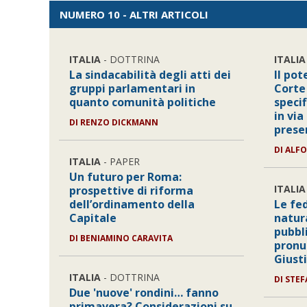
NUMERO 10 - ALTRI ARTICOLI
ITALIA
- DOTTRINA
ITALIA
La sindacabilità degli atti dei
Il pot
gruppi parlamentari in
Corte
quanto comunità politiche
specif
in via
DI
RENZO DICKMANN
prese
DI
ALF
ITALIA
- PAPER
Un futuro per Roma:
ITALIA
prospettive di riforma
dell’ordinamento della
Le fe
Capitale
natura
pubbli
DI
BENIAMINO CARAVITA
pronu
Giusti
ITALIA
- DOTTRINA
DI
STEF
Due 'nuove' rondini… fanno
primavera? Considerazioni su