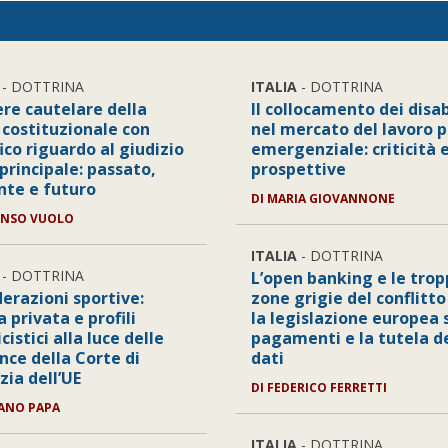
- DOTTRINA
ITALIA
- DOTTRINA
ere cautelare della
Il collocamento dei disab
 costituzionale con
nel mercato del lavoro p
ico riguardo al giudizio
emergenziale: criticità 
 principale: passato,
prospettive
nte e futuro
DI
MARIA GIOVANNONE
ONSO VUOLO
ITALIA
- DOTTRINA
- DOTTRINA
L’open banking e le tro
derazioni sportive:
zone grigie del conflitto
 privata e profili
la legislazione europea 
cistici alla luce delle
pagamenti e la tutela d
nce della Corte di
dati
zia dell’UE
DI
FEDERICO FERRETTI
ANO PAPA
ITALIA
- DOTTRINA