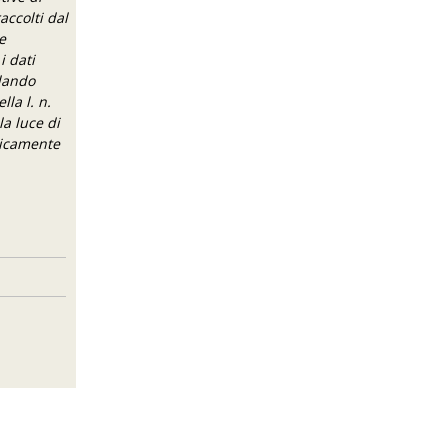
accolti dal
e
i dati
ulando
la l. n.
la luce di
idicamente