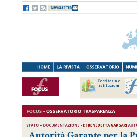
NEWSLETTER
HOME
LA RIVISTA
OSSERVATORIO
NUME
Lavoro
Osservatorio
Territorio e
Persona
di Diritto
istituzioni
Tecnologia
sanitario
FOCUS
-
OSSERVATORIO TRASPARENZA
STATO » DOCUMENTAZIONE -
DI
BENEDETTA GARGARI
AUTO
Autorità Garante per la Pr