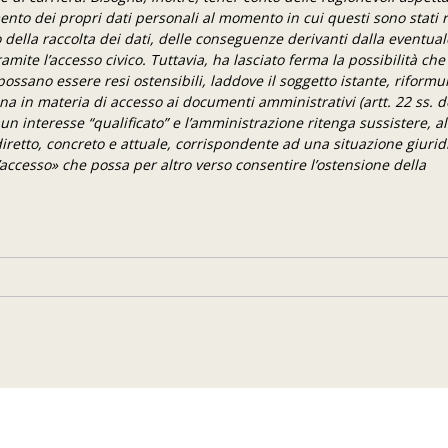
mento dei propri dati personali al momento in cui questi sono stati r
ella raccolta dei dati, delle conseguenze derivanti dalla eventual
amite l’accesso civico. Tuttavia, ha lasciato ferma la possibilità che 
 possano essere resi ostensibili, laddove il soggetto istante, riform
na in materia di accesso ai documenti amministrativi (artt. 22 ss. del
 un interesse “qualificato” e l’amministrazione ritenga sussistere, al
diretto, concreto e attuale, corrispondente ad una situazione giur
’accesso» che possa per altro verso consentire l’ostensione della