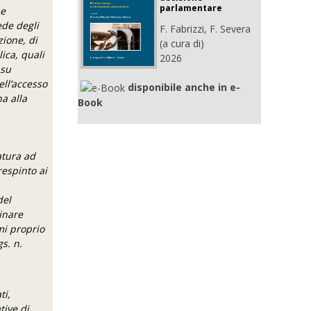
parlamentare
 e
ede degli
F. Fabrizzi, F. Severa
zione, di
(a cura di)
ica, quali
2026
 su
ell’accesso
disponibile anche in e-
na alla
Book
atura ad
respinto ai
del
inare
imi proprio
gs. n.
ti,
tive di