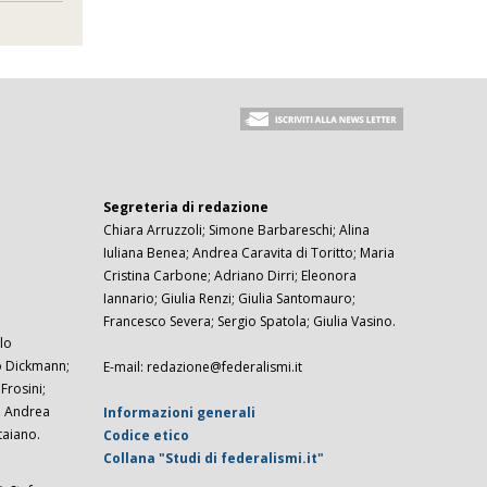
Segreteria di redazione
Chiara Arruzzoli; Simone Barbareschi; Alina
Iuliana Benea; Andrea Caravita di Toritto; Maria
Cristina Carbone; Adriano Dirri; Eleonora
Iannario; Giulia Renzi; Giulia Santomauro;
Francesco Severa; Sergio Spatola; Giulia Vasino.
lo
zo Dickmann;
E-mail: redazione@federalismi.it
rosini;
; Andrea
Informazioni generali
taiano.
Codice etico
Collana "Studi di federalismi.it"