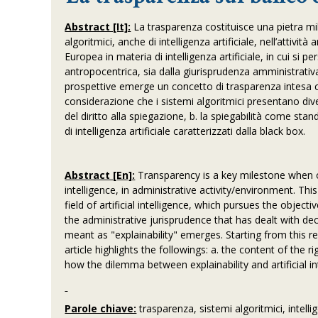
Abstract [It]:
La trasparenza costituisce una pietra mil
algoritmici, anche di intelligenza artificiale, nell’attiv
Europea in materia di intelligenza artificiale, in cui si pe
antropocentrica, sia dalla giurisprudenza amministrativ
prospettive emerge un concetto di trasparenza intesa c
considerazione che i sistemi algoritmici presentano divers
del diritto alla spiegazione, b. la spiegabilità come stan
di intelligenza artificiale caratterizzati dalla black box.
Abstract [En]:
Transparency is a key milestone when out
intelligence, in administrative activity/environment. T
field of artificial intelligence, which pursues the objec
the administrative jurisprudence that has dealt with d
meant as "explainability" emerges. Starting from this re
article highlights the followings: a. the content of the 
how the dilemma between explainability and artificial i
Parole chiave:
trasparenza, sistemi algoritmici, intelli