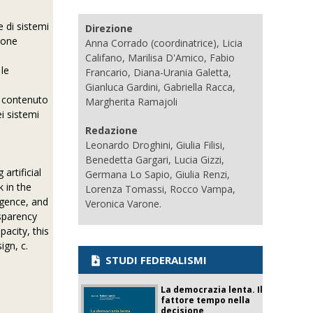
e di sistemi
Direzione
nione
Anna Corrado (coordinatrice), Licia
Califano, Marilisa D'Amico, Fabio
 le
Francario, Diana-Urania Galetta,
Gianluca Gardini, Gabriella Racca,
il contenuto
Margherita Ramajoli
ei sistemi
Redazione
Leonardo Droghini, Giulia Filisi,
Benedetta Gargari, Lucia Gizzi,
artificial
Germana Lo Sapio, Giulia Renzi,
k in the
Lorenza Tomassi, Rocco Vampa,
ligence, and
Veronica Varone.
nsparency
pacity, this
ign, c.
STUDI FEDERALISMI
La democrazia lenta. Il
fattore tempo nella
decisione