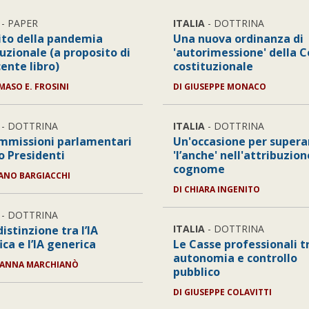
- PAPER
ITALIA
- DOTTRINA
cito della pandemia
Una nuova ordinanza di
uzionale (a proposito di
'autorimessione' della C
ente libro)
costituzionale
ASO E. FROSINI
DI
GIUSEPPE MONACO
- DOTTRINA
ITALIA
- DOTTRINA
mmissioni parlamentari
Un'occasione per supera
ro Presidenti
'l’anche' nell'attribuzion
cognome
ANO BARGIACCHI
DI
CHIARA INGENITO
- DOTTRINA
ITALIA
- DOTTRINA
distinzione tra l’IA
ica e l’IA generica
Le Casse professionali t
autonomia e controllo
VANNA MARCHIANÒ
pubblico
DI
GIUSEPPE COLAVITTI