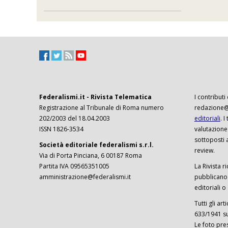
Federalismi.it - Rivista Telematica
I contributi
Registrazione al Tribunale di Roma numero
redazione@f
202/2003 del 18.04.2003
editoriali
. 
ISSN 1826-3534
valutazione
sottoposti 
Società editoriale federalismi s.r.l.
review.
Via di Porta Pinciana, 6 00187 Roma
Partita IVA 09565351005
La Rivista ri
amministrazione@federalismi.it
pubblicano c
editoriali o
Tutti gli ar
633/1941 sul
Le foto pre