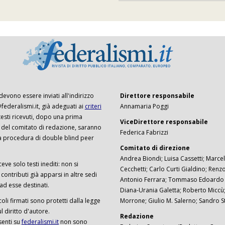
 devono essere inviati all'indirizzo
Direttore responsabile
ederalismi.it, già adeguati ai
criteri
Annamaria Poggi
I testi ricevuti, dopo una prima
ViceDirettore responsabile
 del comitato di redazione, saranno
Federica Fabrizzi
a procedura di double blind peer
Comitato di direzione
Andrea Biondi; Luisa Cassetti; Marcel
ceve solo testi inediti: non si
Cecchetti; Carlo Curti Gialdino; Ren
ontributi già apparsi in altre sedi
Antonio Ferrara; Tommaso Edoardo F
 ad esse destinati.
Diana-Urania Galetta; Roberto Miccù
ticoli firmati sono protetti dalla legge
Morrone; Giulio M. Salerno; Sandro S
 diritto d'autore.
Redazione
senti su
federalismi.it
non sono