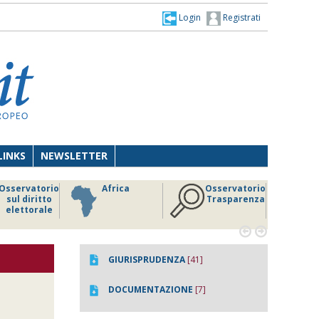
Login
Registrati
LINKS
NEWSLETTER
Osservatorio
Africa
Osservatorio
sul diritto
Trasparenza
elettorale


GIURISPRUDENZA
[41]
DOCUMENTAZIONE
[7]