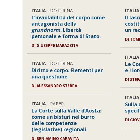
ITALIA
- DOTTRINA
ITALIA
L’inviolabilità del corpo come
Il las
antagonista della
costit
grundnorm
. Libertà
un rec
personale e forma di Stato.
DI
TOMM
DI
GIUSEPPE MARAZZITA
ITALIA
ITALIA
- DOTTRINA
Le Co
Diritto e corpo. Elementi per
e i lo
una questione
DI
STEF
DI
ALESSANDRO STERPA
ITALIA
ITALIA
- PAPER
Sulla 
La Corte sulla Valle d’Aosta:
specif
come un bisturi nel burro
DI
GIO
delle competenze
(legislative) regionali
DI
BENIAMINO CARAVITA