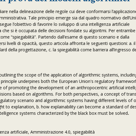
iare nella delineazione delle regole cui deve conformarsi l’applicazion
ità amministrativa. Tale principio emerge sia dal quadro normativo dell’U
rsegue l’obiettivo di favorire lo sviluppo di una intelligenza artificiale
a che si è occupata delle decisioni fondate su algoritmi. Per entrambe
ome “spiegabilità”. Partendo dall’esame di questo scenario e dalla
i livelli di opacità, questo articola affronta le seguenti questioni: a. 
dard della progettazione, c. la spiegabilità come barriera all’ingresso d
lining the scope of the application of algorithmic systems, including 
his principle underpines both the European Union's regulatory framewor
tive of promoting the development of an anthropocentric artificial intel
ecisions based on algorithms. For both perspectives, a concept of tra
gulatory scenario and algorithmic systems having different levels of o
right to explanation, b. how explainability can become a standard of des
ntelligence systems characterized by the black box must be solved
.
genza artificiale, Amministrazione 4.0, spiegabilità