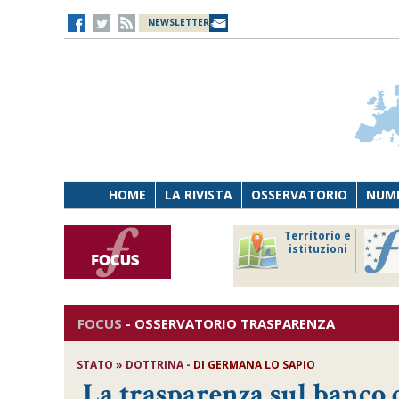
NEWSLETTER
HOME
LA RIVISTA
OSSERVATORIO
NUME
Lavoro
Osservatorio
Territorio e
Persona
di Diritto
istituzioni
Tecnologia
sanitario
FOCUS
-
OSSERVATORIO TRASPARENZA
STATO » DOTTRINA -
DI
GERMANA LO SAPIO
La trasparenza sul banco 