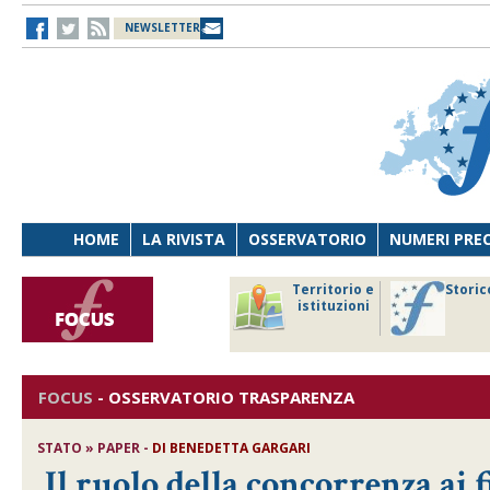
NEWSLETTER
HOME
LA RIVISTA
OSSERVATORIO
NUMERI PRE
avoro
Osservatorio
Territorio e
Storic
ersona
di Diritto
istituzioni
cnologia
sanitario
FOCUS
-
OSSERVATORIO TRASPARENZA
STATO » PAPER -
DI
BENEDETTA GARGARI
Il ruolo della concorrenza ai 