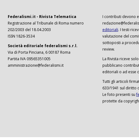
Federalismi.it - Rivista Telematica
I contributi devono es
Registrazione al Tribunale di Roma numero
redazione@federalism
202/2003 del 18.04.2003
editoriali
. I testi ri
ISSN 1826-3534
valutazione del comi
sottoposti a procedu
Società editoriale federalismi s.r.l.
review.
Via di Porta Pinciana, 6 00187 Roma
Partita IVA 09565351005
La Rivista riceve solo 
amministrazione@federalismi.it
pubblicano contributi
editoriali o ad esse d
Tutti gli articoli firm
633/1941 sul diritto 
Le foto presenti su
f
protette da copyrigh