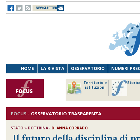
NEWSLETTER
HOME
LA RIVISTA
OSSERVATORIO
NUMERI PRE
avoro
Osservatorio
Territorio e
Storic
ersona
di Diritto
istituzioni
cnologia
sanitario
FOCUS
-
OSSERVATORIO TRASPARENZA
STATO » DOTTRINA -
DI
ANNA CORRADO
Il futuro della disciplina di 