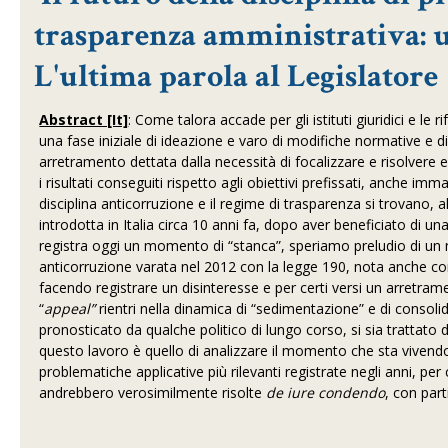
trasparenza amministrativa: u
L'ultima parola al Legislatore
Abstract [It]
: Come talora accade per gli istituti giuridici e le
una fase iniziale di ideazione e varo di modifiche normative e di
arretramento dettata dalla necessità di focalizzare e risolvere eve
i risultati conseguiti rispetto agli obiettivi prefissati, anche im
disciplina anticorruzione e il regime di trasparenza si trovano, a
introdotta in Italia circa 10 anni fa, dopo aver beneficiato di u
registra oggi un momento di “stanca”, speriamo preludio di un n
anticorruzione varata nel 2012 con la legge 190, nota anche com
facendo registrare un disinteresse e per certi versi un arretra
“
appeal”
rientri nella dinamica di “sedimentazione” e di consol
pronosticato da qualche politico di lungo corso, si sia trattat
questo lavoro è quello di analizzare il momento che sta vivendo
problematiche applicative più rilevanti registrate negli anni, p
andrebbero verosimilmente risolte
de
iure condendo
, con par