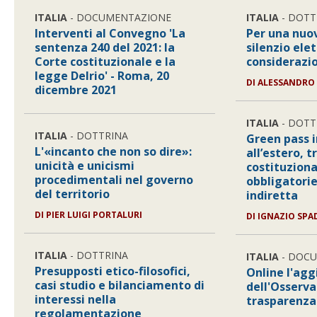
ITALIA
- DOCUMENTAZIONE
ITALIA
- DOTT
Interventi al Convegno 'La
Per una nuov
sentenza 240 del 2021: la
silenzio elet
Corte costituzionale e la
considerazio
legge Delrio' - Roma, 20
DI
ALESSANDRO
dicembre 2021
ITALIA
- DOTT
ITALIA
- DOTTRINA
Green pass i
L'«incanto che non so dire»:
all’estero, 
unicità e unicismi
costituziona
procedimentali nel governo
obbligatorie
del territorio
indiretta
DI
PIER LUIGI PORTALURI
DI
IGNAZIO SPA
ITALIA
- DOTTRINA
ITALIA
- DOC
Presupposti etico-filosofici,
Online l'ag
casi studio e bilanciamento di
dell'Osserva
interessi nella
trasparenza
regolamentazione