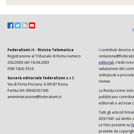
Federalismi.it - Rivista Telematica
I contributi devono es
Registrazione al Tribunale di Roma numero
redazione@federalism
202/2003 del 18.04.2003
editoriali
. I testi ri
ISSN 1826-3534
valutazione del comi
sottoposti a procedu
Società editoriale federalismi s.r.l.
review.
Via di Porta Pinciana, 6 00187 Roma
Partita IVA 09565351005
La Rivista riceve solo 
amministrazione@federalismi.it
pubblicano contributi
editoriali o ad esse d
Tutti gli articoli firm
633/1941 sul diritto 
Le foto presenti su
f
protette da copyrigh