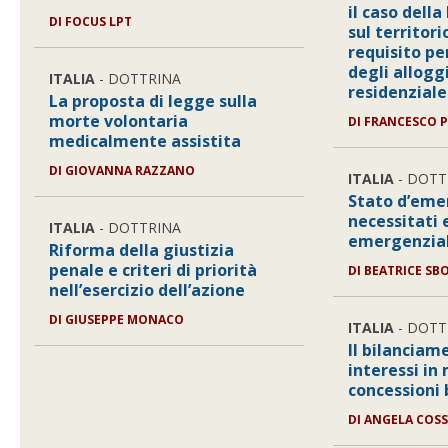
il caso dell
DI
FOCUS LPT
sul territor
requisito pe
degli alloggi
ITALIA
- DOTTRINA
residenziale
La proposta di legge sulla
morte volontaria
DI
FRANCESCO 
medicalmente assistita
DI
GIOVANNA RAZZANO
ITALIA
- DOTT
Stato d’eme
necessitati 
ITALIA
- DOTTRINA
emergenzial
Riforma della giustizia
penale e criteri di priorità
DI
BEATRICE SB
nell’esercizio dell’azione
DI
GIUSEPPE MONACO
ITALIA
- DOTT
Il bilanciam
interessi in
concessioni 
DI
ANGELA COSS