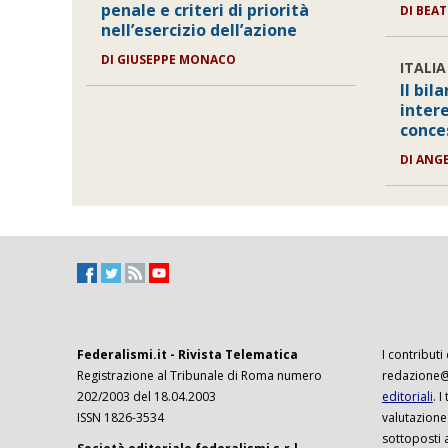
penale e criteri di priorità
DI
BEAT
nell’esercizio dell’azione
DI
GIUSEPPE MONACO
ITALIA
Il bi
intere
conce
DI
ANGE
Federalismi.it - Rivista Telematica
I contributi
Registrazione al Tribunale di Roma numero
redazione@f
202/2003 del 18.04.2003
editoriali
. 
ISSN 1826-3534
valutazione
sottoposti 