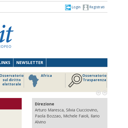
Login
Registrati
LINKS
NEWSLETTER
Osservatorio
Africa
Osservatorio
sul diritto
Trasparenza
elettorale


Direzione
Arturo Maresca, Silvia Ciucciovino,
Paola Bozzao, Michele Faioli, Ilario
Alvino