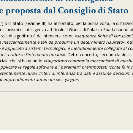
one proposta dal Consiglio di Stato
o di Stato (sezione III) ha affrontato, per la prima volta, la distinzion
ccanismi di intelligenza artificiale. I Giudici di Palazzo Spada hanno 
rale di algoritmo è da intendersi come «
sequenza finita di istruzioni
te meccanicamente e tali da produrre un determinato risultato
», dal
è applicato a sistemi tecnologici, è ineludibilmente collegata al co
nei a ridurre l’intervento umano
»
.
Detto concetto, secondo la decisi
ficiale che si ha quando «
l’algoritmo contempla meccanismi di mach
applicare le regole software e i parametri preimpostati (come fa in
ostantemente nuovi criteri di inferenza tra dati e assume decisioni e
o di apprendimento automatico
»
... (segue)