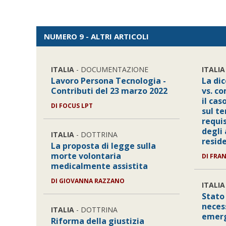
NUMERO 9 - ALTRI ARTICOLI
ITALIA
- DOCUMENTAZIONE
ITALIA
Lavoro Persona Tecnologia -
La di
Contributi del 23 marzo 2022
vs. c
il cas
DI
FOCUS LPT
sul te
requi
degli 
ITALIA
- DOTTRINA
resid
La proposta di legge sulla
morte volontaria
DI
FRAN
medicalmente assistita
DI
GIOVANNA RAZZANO
ITALIA
Stato
neces
ITALIA
- DOTTRINA
emerg
Riforma della giustizia