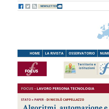
NEWSLETTER
HOME
LA RIVISTA
OSSERVATORIO
NUME
Lavoro
Osservatorio
Territorio e
Persona
di Diritto
istituzioni
Tecnologia
sanitario
FOCUS
-
LAVORO PERSONA TECNOLOGIA
STATO » PAPER -
DI
NICOLÒ CAPPELLAZZO
Algoritmi, automazione e 