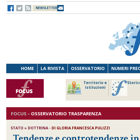
NEWSLETTER
HOME
LA RIVISTA
OSSERVATORIO
NUMERI PRE
avoro
Osservatorio
Territorio e
Storic
ersona
di Diritto
istituzioni
cnologia
sanitario
FOCUS
-
OSSERVATORIO TRASPARENZA
STATO » DOTTRINA -
DI
GLORIA FRANCESCA PULIZZI
Tendenze e controtendenze in 