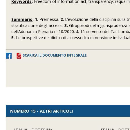
Keywords
:
Freedom of information act;
transparency;
requalif
Sommario
: 1.
Premessa.
2.
L’evoluzione della disciplina sulla 
stratificazione degli accessi.
3.
Gli approdi della giurisprudenza a
dell’Adunanza Plenaria n. 10/2020.
4.
L’intervento del Tar Lombar
5.
Le prospettive del diritto di accesso tra dimensione individua
SCARICA IL DOCUMENTO INTEGRALE
NUMERO 15 - ALTRI ARTICOLI
ITALIA
- DOTTRINA
ITALIA
- DOTT