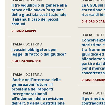
Il (ri-)equilibrio di genere alla
La CGUE sul 
prova della nuova 'stagione'
estensione d
della giustizia costituzionale
ricerca di id
italiana. Il caso dei piccoli
DI
GIORGIO CA
comuni
DI
TANIA GROPPI
ITALIA
- DOTT
Concorrenz
ITALIA
- DOTTRINA
marittimo e 
I vaccini obbligatori: per
tra framme
legge, di fatto o dal giudice?
giuridica ed
bilanciament
DI
ALESSANDRA OSTI
partire dal 
per il merca
concorrenza
ITALIA
- DOTTRINA
'Anche nell’interesse delle
DI
MARIA CHIAR
generazioni future'. Il
problema dei rapporti
ITALIA
- DOTT
intergenerazionali
all’indomani della revisione
Il perimetro 
dell’art. 9 della Costituzione
contradditto