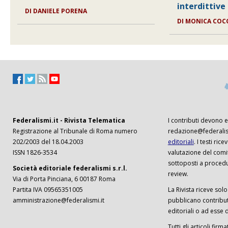
interdittive
DI
DANIELE PORENA
DI
MONICA COC
Federalismi.it - Rivista Telematica
I contributi devono es
Registrazione al Tribunale di Roma numero
redazione@federalism
202/2003 del 18.04.2003
editoriali
. I testi ri
ISSN 1826-3534
valutazione del comi
sottoposti a procedu
Società editoriale federalismi s.r.l.
review.
Via di Porta Pinciana, 6 00187 Roma
Partita IVA 09565351005
La Rivista riceve solo 
amministrazione@federalismi.it
pubblicano contributi
editoriali o ad esse d
Tutti gli articoli firm