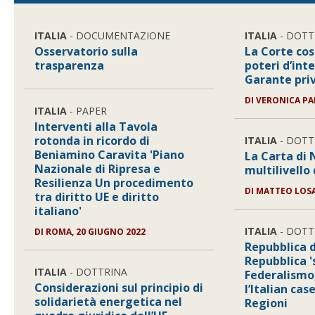
ITALIA
- DOCUMENTAZIONE
ITALIA
- DOTT
Osservatorio sulla
La Corte cos
trasparenza
poteri d’int
Garante pri
DI
VERONICA PA
ITALIA
- PAPER
Interventi alla Tavola
rotonda in ricordo di
ITALIA
- DOTT
Beniamino Caravita 'Piano
La Carta di 
Nazionale di Ripresa e
multilivello 
Resilienza Un procedimento
DI
MATTEO LOS
tra diritto UE e diritto
italiano'
ITALIA
- DOTT
DI
ROMA, 20 GIUGNO 2022
Repubblica 
Repubblica '
ITALIA
- DOTTRINA
Federalismo,
Considerazioni sul principio di
l’Italian cas
solidarietà energetica nel
Regioni