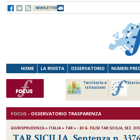
NEWSLETTER
HOME
LA RIVISTA
OSSERVATORIO
NUMERI PRE
avoro
Osservatorio
Territorio e
Storic
ersona
di Diritto
istituzioni
cnologia
sanitario
FOCUS
-
OSSERVATORIO TRASPARENZA
GIURISPRUDENZA » ITALIA » TAR » -
DI
G. FILISI
TAR SICILIA, SEZ. DI
TAR SICILIA, Sentenza n. 3376