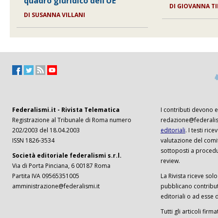
quadro giuridico dell’UE
DI
GIOVANNA TI
DI
SUSANNA VILLANI
Federalismi.it - Rivista Telematica
I contributi devono es
Registrazione al Tribunale di Roma numero
redazione@federalism
202/2003 del 18.04.2003
editoriali
. I testi ri
ISSN 1826-3534
valutazione del comi
sottoposti a procedu
Società editoriale federalismi s.r.l.
review.
Via di Porta Pinciana, 6 00187 Roma
Partita IVA 09565351005
La Rivista riceve solo 
amministrazione@federalismi.it
pubblicano contributi
editoriali o ad esse d
Tutti gli articoli firm