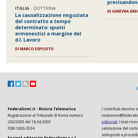
precisandon
ITALIA
- DOTTRINA
DI
GINEVRA GRE
La causalizzazione negoziata
del contratto a tempo
determinato: spunti
ermeneutici a margine del
d.l. Lavoro
DI
MARCO ESPOSITO
Federalismi.it - Rivista Telematica
I contributi devono es
Registrazione al Tribunale di Roma numero
redazione@federalism
202/2003 del 18.04.2003
editoriali
. I testi ri
ISSN 1826-3534
valutazione del comi
sottoposti a procedu
Società editoriale federalismi s.r.l.