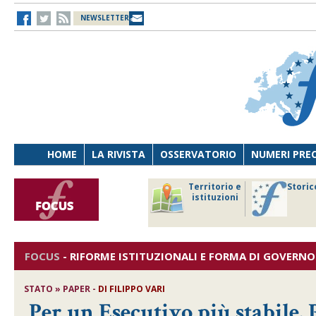
NEWSLETTER
HOME
LA RIVISTA
OSSERVATORIO
NUMERI PRE
avoro
Osservatorio
Territorio e
Storic
ersona
di Diritto
istituzioni
cnologia
sanitario
FOCUS
-
RIFORME ISTITUZIONALI E FORMA DI GOVERNO
STATO » PAPER -
DI
FILIPPO VARI
Per un Esecutivo più stabile.