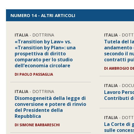
NUMERO 14 - ALTRI ARTICOLI
ITALIA
- DOTTRINA
ITALIA
- DOTT
«Transition by Law» vs.
Tutela del l
«Transition by Plan»: una
andamento d
prospettiva di diritto
secondo il n
comparato per lo studio
contratti pu
dell’economia circolare
DI
AMBROGIO DE
DI
PAOLO PASSAGLIA
ITALIA
- DOC
ITALIA
- DOTTRINA
Lavoro Pers
Disomogeneità della legge di
Contributi d
conversione e potere di rinvio
del Presidente della
Repubblica
ITALIA
- DOTT
La Corte di 
DI
SIMONE BARBARESCHI
sulle conces