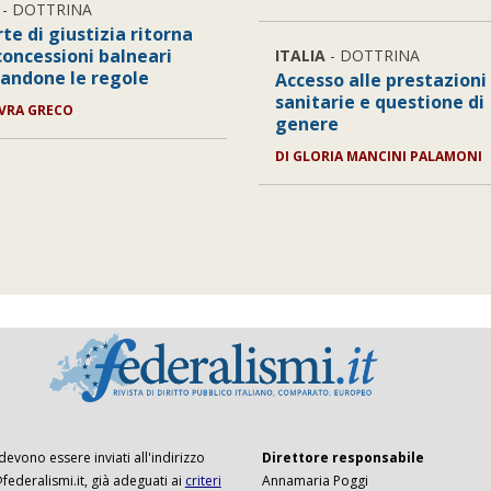
- DOTTRINA
te di giustizia ritorna
concessioni balneari
ITALIA
- DOTTRINA
sandone le regole
Accesso alle prestazioni
sanitarie e questione di
VRA GRECO
genere
DI
GLORIA MANCINI PALAMONI
 devono essere inviati all'indirizzo
Direttore responsabile
ederalismi.it, già adeguati ai
criteri
Annamaria Poggi