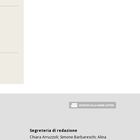
Segreteria di redazione
Chiara Arruzzoli; Simone Barbareschi; Alina