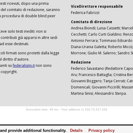
I testi ricevuti, dopo una prima
ViceDirettore responsabile
 del comitato di redazione, saranno
Federica Fabrizzi
a procedura di double blind peer
Comitato di direzione
Andrea Biondi; Luisa Cassetti; Marcel
ceve solo testi inediti: non si
Cecchetti; Carlo Curti Gialdino; Ren
ontributi già apparsi in altre sedi
Antonio Ferrara; Tommaso Edoardo F
 ad esse destinati.
Diana-Urania Galetta; Roberto Miccù
ticoli firmati sono protetti dalla legge
Morrone; Giulio M. Salerno; Sandro S
 diritto d'autore.
Redazione
senti su
federalismi.it
non sono
Federico Savastano (Redattore Capo)
 copyright.
Aru; Francesco Battaglia; Cristina Ber
Giovanni Boggero; Tanja Cerruti; Cat
Domenicali; Giovanni Piccirilli; Mass
Martina Sinisi; Alessandro Sterpa.
Execution time: 30 ms - Your address is 216.73.217.154
Software Tour Operator
nd provide additional functionality.
Details
Privacy policy