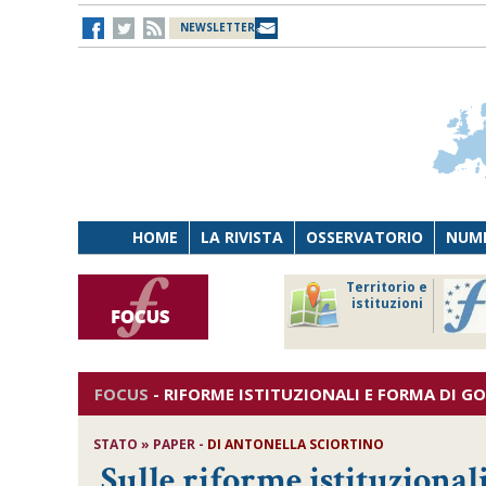
NEWSLETTER
HOME
LA RIVISTA
OSSERVATORIO
NUME
Lavoro
Osservatorio
Territorio e
Persona
di Diritto
istituzioni
Tecnologia
sanitario
FOCUS
-
RIFORME ISTITUZIONALI E FORMA DI G
STATO » PAPER -
DI
ANTONELLA SCIORTINO
Sulle riforme istituzional