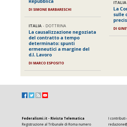
Repubblica
ITALIA
La Cor
DI
SIMONE BARBARESCHI
sulle 
preci
ITALIA
- DOTTRINA
DI
GINE
La causalizzazione negoziata
del contratto a tempo
determinato: spunti
ermeneutici a margine del
d.l. Lavoro
DI
MARCO ESPOSITO
Federalismi.it - Rivista Telematica
I contributi
Registrazione al Tribunale di Roma numero
redazione@f