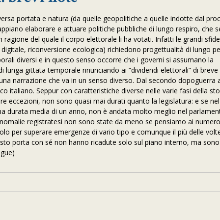
ersa portata e natura (da quelle geopolitiche a quelle indotte dal pro
appiano elaborare e attuare politiche pubbliche di lungo respiro, che 
gione del quale il corpo elettorale li ha votati. Infatti le grandi sfide
igitale, riconversione ecologica) richiedono progettualità di lungo per
mporali diversi e in questo senso occorre che i governi si assumano la
di lunga gittata temporale rinunciando ai “dividendi elettorali” di breve
o una narrazione che va in un senso diverso. Dal secondo dopoguerra 
itico italiano. Seppur con caratteristiche diverse nelle varie fasi della sto
re eccezioni, non sono quasi mai durati quanto la legislatura: e se nel
a durata media di un anno, non è andata molto meglio nel parlamen
e anomalie registratesi non sono state da meno se pensiamo ai numero
solo per superare emergenze di vario tipo e comunque il più delle volte 
uesto porta con sé non hanno ricadute solo sul piano interno, ma sono
egue)