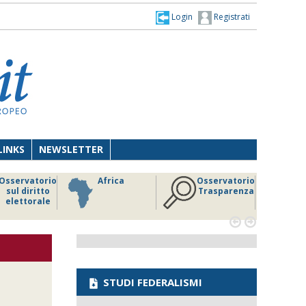
Login
Registrati
LINKS
NEWSLETTER
Osservatorio
Africa
Osservatorio
sul diritto
Trasparenza
elettorale


STUDI FEDERALISMI