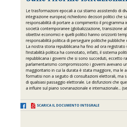
Le trasformazioni epocali a cui stiamo assistendo di div
integrazione europea) richiedono decisori politici che s
responsabilità di portare a compimento il programma in ra
società contemporanee (globalizzazione, transizione al d
obiettivi economici e quelli politici hanno orizzonti te
responsabilità politica di perseguire politiche pubbliche 
La nostra storia repubblicana ha fino ad ora registrat
l’instabilità politica ha connotato, infatti, il sistema pol
repubblicana i governi che si sono succeduti, eccetto ra
parlamentarismo compromissorio i governi avevano un
maggioritario in cui la durata è stata maggiore, ma l
formatisi non a seguito di consultazioni elettorali, ma 
di qualsiasi passaggio elettorale. Le disfunzioni che q
a influire sul piano sovranazionale e internazionale... (s
SCARICA IL DOCUMENTO INTEGRALE