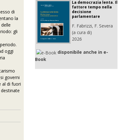
La democrazia lenta. Il
fattore tempo nella
cesso di
decisione
parlamentare
sentano la
 delle
F. Fabrizzi, F. Severa
iodo: gli
(a cura di)
2026
 periodo.
ad oggi
disponibile anche in e-
ria
Book
tarismo
si governi
al di fuori
 destinate