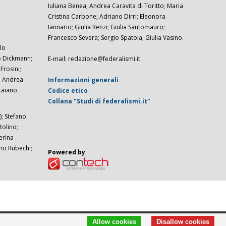
Iuliana Benea; Andrea Caravita di Toritto; Maria
Cristina Carbone; Adriano Dirri; Eleonora
Iannario; Giulia Renzi; Giulia Santomauro;
Francesco Severa; Sergio Spatola; Giulia Vasino.
lo
zo Dickmann;
E-mail: redazione@federalismi.it
rosini;
; Andrea
Informazioni generali
taiano.
Codice etico
Collana "Studi di federalismi.it"
; Stefano
tolino;
erina
imo Rubechi;
Powered by
Allow cookies
Disallow cookies