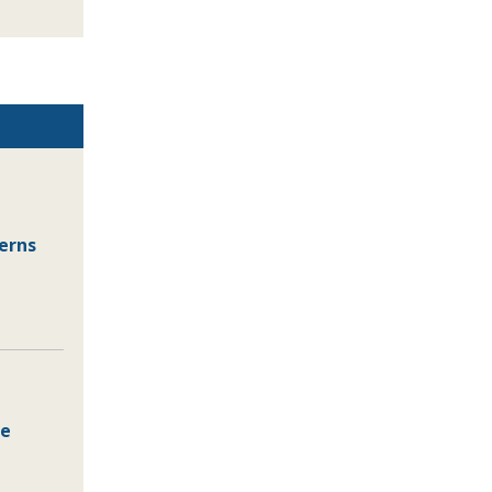
erns
 e