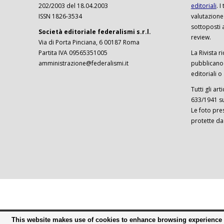
202/2003 del 18.04.2003
editoriali
. 
ISSN 1826-3534
valutazione
sottoposti 
Società editoriale federalismi s.r.l.
review.
Via di Porta Pinciana, 6 00187 Roma
Partita IVA 09565351005
La Rivista ri
amministrazione@federalismi.it
pubblicano c
editoriali o
Tutti gli ar
633/1941 sul
Le foto pre
protette da
This website makes use of cookies to enhance browsing experience a