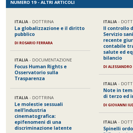
NUMERO 19 - ALTRI ARTICOLI
ITALIA
- DOTTRINA
ITALIA
- DOTT
La globalizzazione e il diritto
Il controllo 
pubblico
Servizio san
recente giu
DI
ROSARIO FERRARA
contabile tr
salute ed equ
bilancio
ITALIA
- DOCUMENTAZIONE
Focus Human Rights e
DI
ALESSANDRO
Osservatorio sulla
Trasparenza
ITALIA
- DOTT
Note in tem
di terzo ed i
ITALIA
- DOTTRINA
Le molestie sessuali
DI
GIOVANNI IU
nell’industria
cinematografica:
epifenomeni di una
ITALIA
- DOTT
discriminazione latente
Spinelli ord