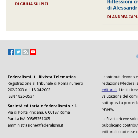
Riflessioni c
DI
GIULIA SULPIZI
di Alessan
DI
ANDREA CAP
Federalismi.it - Rivista Telematica
I contributi devono es
Registrazione al Tribunale di Roma numero
redazione@federalism
202/2003 del 18.04.2003
editoriali
. I testi ri
ISSN 1826-3534
valutazione del comi
sottoposti a procedu
Società editoriale federalismi s.r.l.
review.
Via di Porta Pinciana, 6 00187 Roma
Partita IVA 09565351005
La Rivista riceve solo 
amministrazione@federalismi.it
pubblicano contributi
editoriali o ad esse d