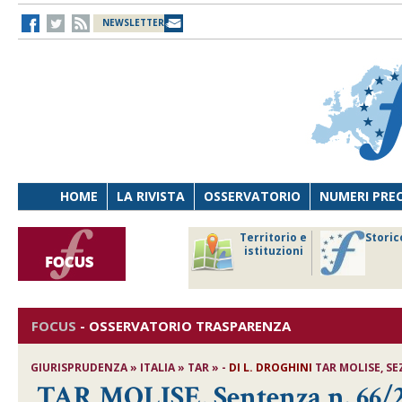
NEWSLETTER
HOME
LA RIVISTA
OSSERVATORIO
NUMERI PRE
avoro
Osservatorio
Territorio e
Storic
ersona
di Diritto
istituzioni
cnologia
sanitario
FOCUS
-
OSSERVATORIO TRASPARENZA
GIURISPRUDENZA » ITALIA » TAR » -
DI
L. DROGHINI
TAR MOLISE, SEZ.
TAR MOLISE, Sentenza n. 66/20