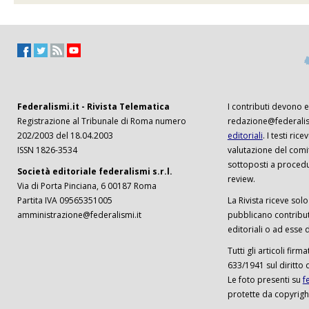
Federalismi.it - Rivista Telematica
I contributi devono es
Registrazione al Tribunale di Roma numero
redazione@federalism
202/2003 del 18.04.2003
editoriali
. I testi ri
ISSN 1826-3534
valutazione del comi
sottoposti a procedu
Società editoriale federalismi s.r.l.
review.
Via di Porta Pinciana, 6 00187 Roma
Partita IVA 09565351005
La Rivista riceve solo 
amministrazione@federalismi.it
pubblicano contributi
editoriali o ad esse d
Tutti gli articoli firm
633/1941 sul diritto 
Le foto presenti su
f
protette da copyrigh