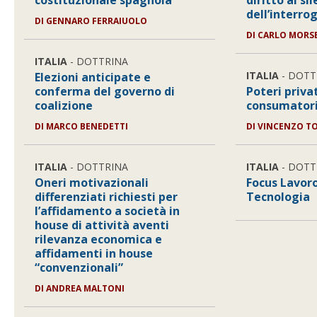
costituzionale spagnola
diritto al si
dell’interro
DI
GENNARO FERRAIUOLO
DI
CARLO MORSE
ITALIA
- DOTTRINA
ITALIA
- DOTT
Elezioni anticipate e
conferma del governo di
Poteri privat
coalizione
consumator
DI
MARCO BENEDETTI
DI
VINCENZO TO
ITALIA
- DOTTRINA
ITALIA
- DOTT
Oneri motivazionali
Focus Lavor
differenziati richiesti per
Tecnologia
l’affidamento a società in
house di attività aventi
rilevanza economica e
affidamenti in house
“convenzionali”
DI
ANDREA MALTONI