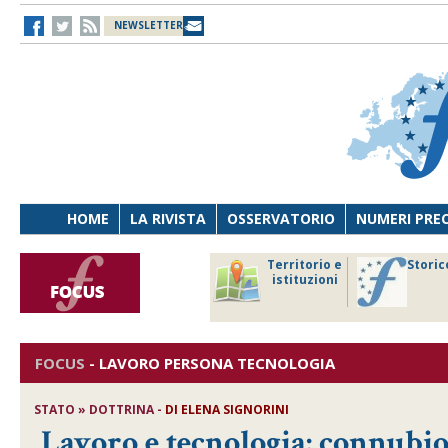
NEWSLETTER
HOME
LA RIVISTA
OSSERVATORIO
NUMERI PRE
avoro
Osservatorio
Territorio e
Storic
ersona
di Diritto
istituzioni
cnologia
sanitario
FOCUS
-
LAVORO PERSONA TECNOLOGIA
STATO » DOTTRINA -
DI
ELENA SIGNORINI
Lavoro e tecnologia: connubio