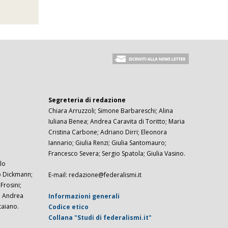
Segreteria di redazione
Chiara Arruzzoli; Simone Barbareschi; Alina
Iuliana Benea; Andrea Caravita di Toritto; Maria
Cristina Carbone; Adriano Dirri; Eleonora
Iannario; Giulia Renzi; Giulia Santomauro;
Francesco Severa; Sergio Spatola; Giulia Vasino.
lo
zo Dickmann;
E-mail: redazione@federalismi.it
rosini;
; Andrea
Informazioni generali
taiano.
Codice etico
Collana "Studi di federalismi.it"