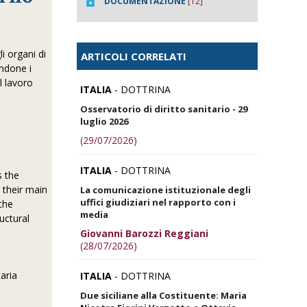
DOCUMENTAZIONE
[12]
i organi di
ARTICOLI CORRELATI
ndone i
l lavoro
ITALIA
- DOTTRINA
Osservatorio di diritto sanitario - 29
luglio 2026
(29/07/2026)
ITALIA
- DOTTRINA
s the
g their main
La comunicazione istituzionale degli
uffici giudiziari nel rapporto con i
the
media
uctural
Giovanni Barozzi Reggiani
(28/07/2026)
aria
ITALIA
- DOTTRINA
Due siciliane alla Costituente: Maria