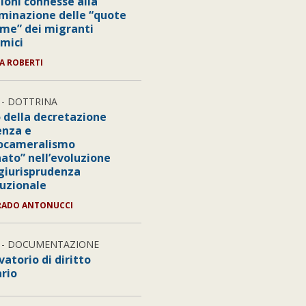
ioni connesse alla
minazione delle “quote
me” dei migranti
mici
IA ROBERTI
- DOTTRINA
 della decretazione
enza e
ocameralismo
nato” nell’evoluzione
 giurisprudenza
tuzionale
RADO ANTONUCCI
- DOCUMENTAZIONE
atorio di diritto
ario