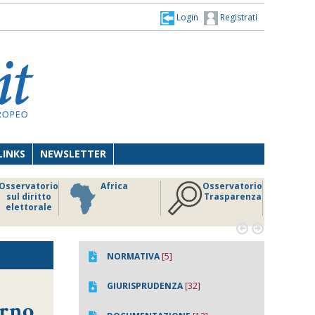
Login
Registrati
LINKS
NEWSLETTER
Osservatorio
Africa
Osservatorio
sul diritto
Trasparenza
elettorale


NORMATIVA
[5]
GIURISPRUDENZA
[32]
erno