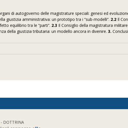
gani di autogoverno delle magistrature speciali: genesi ed evoluzion
lla giustizia amministrativa: un prototipo tra i “sub-modelli”.
2.2
Il Con
tto equilibrio tra le “parti”.
2.3
Il Consiglio della magistratura militare
nza della giustizia tributaria: un modello ancora in divenire.
3.
Conclusi
- DOTTRINA