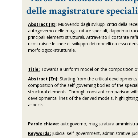
delle magistrature specia
Abstract [It]
:
Muovendo dagli sviluppi critici della rec
autogoverno delle magistrature speciali, dapprima tra
principali elementi strutturali. Attraverso il costante ra
ricostruisce le linee di sviluppo dei modelli da esso der
morfologico-strutturale.
Title:
Towards a uniform model on the composition of se
Abstract [En]:
Starting from the critical developments
composition of the self-governing bodies of the special j
structural elements. Through constant comparison with 
developmental lines of the derived models, highlightin
aspects.
Parole chiave:
autogoverno, magistratura amministrativ
Keywords:
judicial self-government, administrative judic