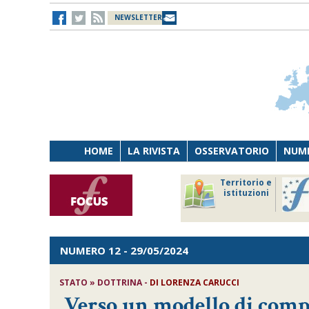
NEWSLETTER
HOME
LA RIVISTA
OSSERVATORIO
NUME
Lavoro
Osservatorio
Territorio e
Persona
di Diritto
istituzioni
Tecnologia
sanitario
NUMERO 12
- 29/05/2024
STATO » DOTTRINA -
DI
LORENZA CARUCCI
Verso un modello di compo