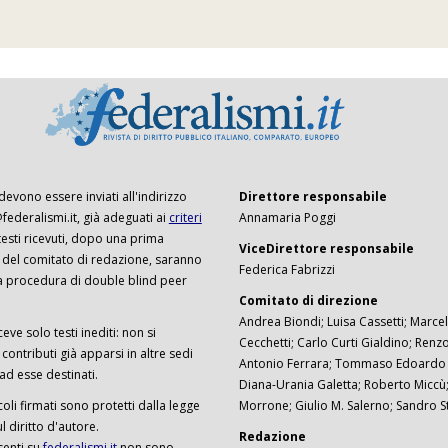
 devono essere inviati all'indirizzo
Direttore responsabile
ederalismi.it, già adeguati ai
criteri
Annamaria Poggi
I testi ricevuti, dopo una prima
ViceDirettore responsabile
 del comitato di redazione, saranno
Federica Fabrizzi
a procedura di double blind peer
Comitato di direzione
Andrea Biondi; Luisa Cassetti; Marcel
ceve solo testi inediti: non si
Cecchetti; Carlo Curti Gialdino; Ren
ontributi già apparsi in altre sedi
Antonio Ferrara; Tommaso Edoardo F
 ad esse destinati.
Diana-Urania Galetta; Roberto Miccù
ticoli firmati sono protetti dalla legge
Morrone; Giulio M. Salerno; Sandro S
 diritto d'autore.
Redazione
senti su
federalismi.it
non sono