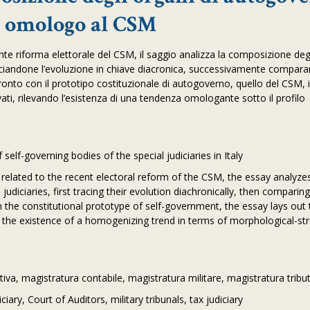
li omologo al CSM
ente riforma elettorale del CSM, il saggio analizza la composizione degl
cciandone l’evoluzione in chiave diacronica, successivamente compara
ffronto con il prototipo costituzionale di autogoverno, quello del CSM, i
ivati, rilevando l’esistenza di una tendenza omologante sotto il profilo
lf-governing bodies of the special judiciaries in Italy
 related to the recent electoral reform of the CSM, the essay analyze
udiciaries, first tracing their evolution diachronically, then comparin
the constitutional prototype of self-government, the essay lays out 
g the existence of a homogenizing trend in terms of morphological-str
a, magistratura contabile, magistratura militare, magistratura tribut
iary, Court of Auditors, military tribunals, tax judiciary