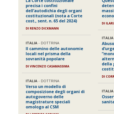
La Corte costituzionale
Quest
precisa i confini
deter
dell’autodichia degli organi
massi
costituzionali (nota a Corte
econo
cost., sent. n. 65 del 2024)
DI
ILAR
DI
RENZO DICKMANN
ITALIA
ITALIA
- DOTTRINA
Abuso
Il cammino delle autonomie
d’urg
locali nel prisma della
“mon
sovranità popolare
alter
della
DI
VINCENZO CASAMASSIMA
costi
DI
COR
ITALIA
- DOTTRINA
Verso un modello di
ITALIA
composizione degli organi di
autogoverno delle
Osserv
magistrature speciali
sanit
omologo al CSM