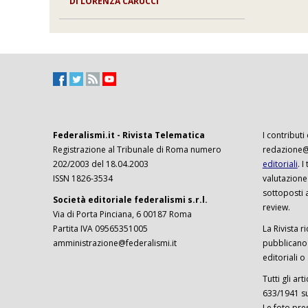
DI
LORENZA CARUCCI
Federalismi.it - Rivista Telematica
I contributi
Registrazione al Tribunale di Roma numero
redazione@f
202/2003 del 18.04.2003
editoriali
. 
ISSN 1826-3534
valutazione
sottoposti 
Società editoriale federalismi s.r.l.
review.
Via di Porta Pinciana, 6 00187 Roma
Partita IVA 09565351005
La Rivista ri
amministrazione@federalismi.it
pubblicano c
editoriali o
Tutti gli ar
633/1941 sul
Le foto pre