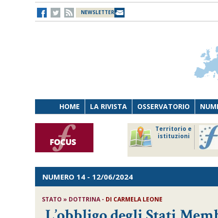
NEWSLETTER
HOME
LA RIVISTA
OSSERVATORIO
NUME
Lavoro
Osservatorio
Territorio e
Persona
di Diritto
istituzioni
Tecnologia
sanitario
NUMERO 14
- 12/06/2024
STATO » DOTTRINA -
DI
CARMELA LEONE
L’obbligo degli Stati Memb