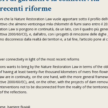
ù recenti riforme
oni che la Nature Restoration Law vuole apportare sotto il profilo dell’
biettivo che almeno venticinque mila chilometri di fiumi siano entro il 2
oration Law si pongono in continuità, da un lato, con il quadro più gene
iva 2000/60/CE), e, dall’altro, con i progetti di rimozione delle dighe g
o disconnessi dalla realtà dei territori e, a tal fine, l’articolo pone al 
er connectivity in light of the most recent reforms
ions wants to bring by the Nature Restoration Law in terms of the obl
of having at least twenty-five thousand kilometers of rivers free-flowi
Law are in continuity, on the one hand, with the more general framew
tive 2000/60/EC), and, on the other, with the projects of dam remova
erventions not to be disconnected from the reality of the territories
of the reflections.
me, barriere fluviali