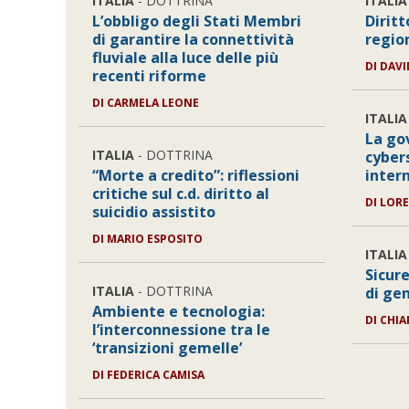
ITALIA
- DOTTRINA
ITALIA
L’obbligo degli Stati Membri
Diritt
di garantire la connettività
regio
fluviale alla luce delle più
DI
DAVI
recenti riforme
DI
CARMELA LEONE
ITALIA
La go
ITALIA
- DOTTRINA
cybers
“Morte a credito”: riflessioni
inter
critiche sul c.d. diritto al
DI
LOR
suicidio assistito
DI
MARIO ESPOSITO
ITALIA
Sicur
ITALIA
- DOTTRINA
di ge
Ambiente e tecnologia:
DI
CHIA
l’interconnessione tra le
‘transizioni gemelle’
DI
FEDERICA CAMISA