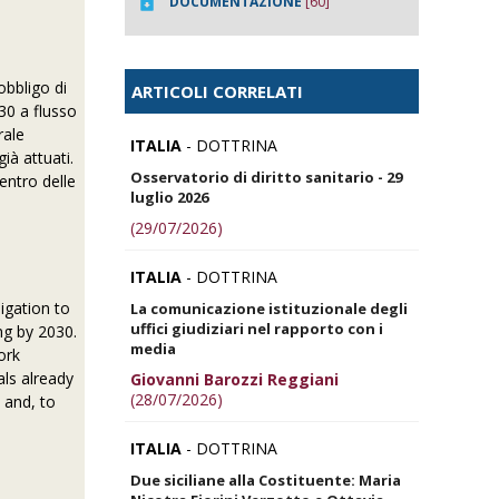
DOCUMENTAZIONE
[60]
obbligo di
ARTICOLI CORRELATI
030 a flusso
rale
ITALIA
- DOTTRINA
ià attuati.
Osservatorio di diritto sanitario - 29
centro delle
luglio 2026
(29/07/2026)
ITALIA
- DOTTRINA
igation to
La comunicazione istituzionale degli
uffici giudiziari nel rapporto con i
ng by 2030.
media
ork
ls already
Giovanni Barozzi Reggiani
(28/07/2026)
 and, to
ITALIA
- DOTTRINA
Due siciliane alla Costituente: Maria