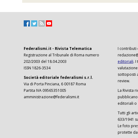
Federalismi.it - Rivista Telematica
I contributi
Registrazione al Tribunale di Roma numero
redazione@f
202/2003 del 18.04.2003
editoriali
. 
ISSN 1826-3534
valutazione
sottoposti 
Società editoriale federalismi s.r.l.
review.
Via di Porta Pinciana, 6 00187 Roma
Partita IVA 09565351005
La Rivista ri
amministrazione@federalismi.it
pubblicano c
editoriali o
Tutti gli ar
633/1941 sul
Le foto pre
protette da