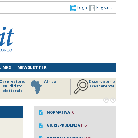
Login
Registrati
LINKS
NEWSLETTER
Osservatorio
Africa
Osservatorio
sul diritto
Trasparenza
elettorale


NORMATIVA
[0]
GIURISPRUDENZA
[16]