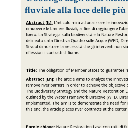
fluviale alla luce delle pi
Abstract [It]:
L’articolo mira ad analizzare le innovazi
rimuovere le barriere fluviali, al fine di raggiungere l’o
libero. La Strategia sulla biodiversità e la Nature Rest
delineato dalla Direttiva Quadro sulle Acque (WFD, Dirett
Si vuol dimostrare la necessità che gli interventi non sian
riflessioni i contratti di fiume.
Title:
The obligation of Member States to guarantee riv
Abstract [En]:
The article aims to analyze the innovat
remove river barriers in order to achieve the objective 
The Biodiversity Strategy and the Nature Restoration 
outlined by the Water Framework Directive (WFD, Direc
implemented. The aim is to demonstrate the need for int
this end, the article places river contracts at the center 
Parole chiave:
Nature Restoration Law, contratti di fiu