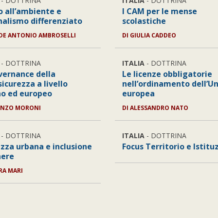
- DOTTRINA
ITALIA
- DOTTRINA
o all’ambiente e
I CAM per le mense
nalismo differenziato
scolastiche
DE ANTONIO AMBROSELLI
DI
GIULIA CADDEO
- DOTTRINA
ITALIA
- DOTTRINA
vernance della
Le licenze obbligatorie
icurezza a livello
nell’ordinamento dell’U
no ed europeo
europea
ENZO MORONI
DI
ALESSANDRO NATO
- DOTTRINA
ITALIA
- DOTTRINA
ezza urbana e inclusione
Focus Territorio e Istitu
nere
RA MARI