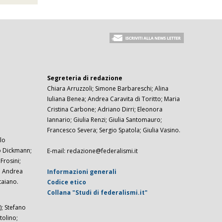
Segreteria di redazione
Chiara Arruzzoli; Simone Barbareschi; Alina
Iuliana Benea; Andrea Caravita di Toritto; Maria
Cristina Carbone; Adriano Dirri; Eleonora
Iannario; Giulia Renzi; Giulia Santomauro;
Francesco Severa; Sergio Spatola; Giulia Vasino.
lo
zo Dickmann;
E-mail: redazione@federalismi.it
rosini;
; Andrea
Informazioni generali
taiano.
Codice etico
Collana "Studi di federalismi.it"
; Stefano
tolino;