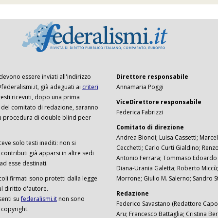
 devono essere inviati all'indirizzo
Direttore responsabile
ederalismi.it, già adeguati ai
criteri
Annamaria Poggi
I testi ricevuti, dopo una prima
ViceDirettore responsabile
 del comitato di redazione, saranno
Federica Fabrizzi
a procedura di double blind peer
Comitato di direzione
Andrea Biondi; Luisa Cassetti; Marcel
ceve solo testi inediti: non si
Cecchetti; Carlo Curti Gialdino; Ren
ontributi già apparsi in altre sedi
Antonio Ferrara; Tommaso Edoardo F
 ad esse destinati.
Diana-Urania Galetta; Roberto Miccù
ticoli firmati sono protetti dalla legge
Morrone; Giulio M. Salerno; Sandro S
 diritto d'autore.
Redazione
senti su
federalismi.it
non sono
Federico Savastano (Redattore Capo)
 copyright.
Aru; Francesco Battaglia; Cristina Ber