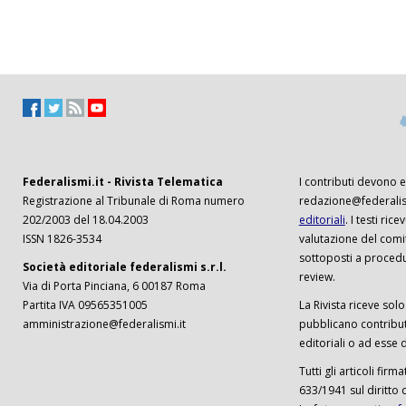
Federalismi.it - Rivista Telematica
I contributi devono es
Registrazione al Tribunale di Roma numero
redazione@federalism
202/2003 del 18.04.2003
editoriali
. I testi ri
ISSN 1826-3534
valutazione del comi
sottoposti a procedu
Società editoriale federalismi s.r.l.
review.
Via di Porta Pinciana, 6 00187 Roma
Partita IVA 09565351005
La Rivista riceve solo 
amministrazione@federalismi.it
pubblicano contributi
editoriali o ad esse d
Tutti gli articoli firm
633/1941 sul diritto 