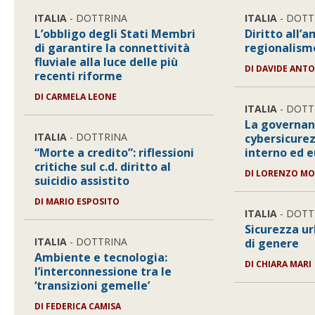
ITALIA
- DOTTRINA
ITALIA
- DOTT
L’obbligo degli Stati Membri
Diritto all’
di garantire la connettività
regionalism
fluviale alla luce delle più
DI
DAVIDE ANTO
recenti riforme
DI
CARMELA LEONE
ITALIA
- DOTT
La governan
ITALIA
- DOTTRINA
cybersicurez
“Morte a credito”: riflessioni
interno ed 
critiche sul c.d. diritto al
DI
LORENZO MO
suicidio assistito
DI
MARIO ESPOSITO
ITALIA
- DOTT
Sicurezza ur
ITALIA
- DOTTRINA
di genere
Ambiente e tecnologia:
DI
CHIARA MARI
l’interconnessione tra le
‘transizioni gemelle’
DI
FEDERICA CAMISA