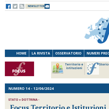
NEWSLETTER
HOME
LA RIVISTA
OSSERVATORIO
NUMERI PRE
avoro
Osservatorio
Territorio e
Storic
ersona
di Diritto
istituzioni
cnologia
sanitario
NUMERO 14
- 12/06/2024
STATO » DOTTRINA -
Focus Territorio e Istituzioni