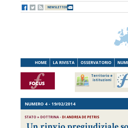
NEWSLETTER
HOME
LA RIVISTA
OSSERVATORIO
NUME
Lavoro
Osservatorio
Territorio e
Persona
di Diritto
istituzioni
Tecnologia
sanitario
NUMERO 4
- 19/02/2014
STATO » DOTTRINA -
DI ANDREA DE PETRIS
Un rinvio pregiudiziale s