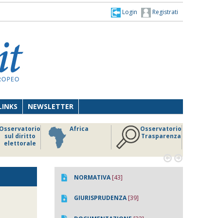
Login
Registrati
LINKS
NEWSLETTER
Osservatorio
Africa
Osservatorio
sul diritto
Trasparenza
elettorale


NORMATIVA
[43]
GIURISPRUDENZA
[39]