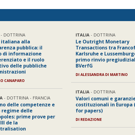
- DOTTRINA
ITALIA
- DOTTRINA
 italiana alla
Le Outright Monetary
renza pubblica: il
Transactions tra Franco
to di informazione
Karlsruhe e Lussemburgo
erenziato e il ruolo
primo rinvio pregiudizia
tivo delle pubbliche
BVerfG
istrazioni
DI ALESSANDRA DI MARTINO
LO CANAPARO
ITALIA
- DOTTRINA
A
- DOTTRINA - FRANCIA
Valori comuni e garanzi
ino delle competenze e
costituzionali in Europa 
 regime delle
for papers)
poles: prime prove per
DI REDAZIONE
III de la
tralisation