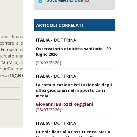
DOCUMENTAZIONE
[32]
ARTICOLI CORRELATI
ione di una
ITALIA
- DOTTRINA
correre allo
Osservatorio di diritto sanitario - 29
ne Europea un
luglio 2026
guardato una
tà (MES), il
(29/07/2026)
 nell’unione
4... (segue)
ITALIA
- DOTTRINA
La comunicazione istituzionale degli
uffici giudiziari nel rapporto con i
media
Giovanni Barozzi Reggiani
(28/07/2026)
ITALIA
- DOTTRINA
Due siciliane alla Costituente: Maria