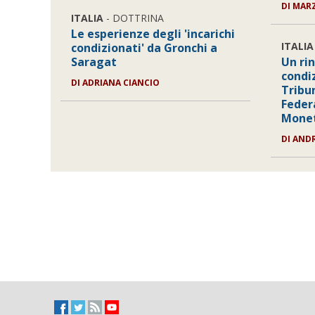
DI MAR
ITALIA
- DOTTRINA
Le esperienze degli 'incarichi
ITALIA
condizionati' da Gronchi a
Saragat
Un rin
condi
DI ADRIANA CIANCIO
Tribu
Feder
Monet
DI AND