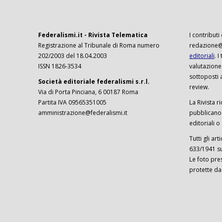
Federalismi.it - Rivista Telematica
I contributi
Registrazione al Tribunale di Roma numero
redazione@f
202/2003 del 18.04.2003
editoriali
. 
ISSN 1826-3534
valutazione
sottoposti 
Società editoriale federalismi s.r.l.
review.
Via di Porta Pinciana, 6 00187 Roma
Partita IVA 09565351005
La Rivista ri
amministrazione@federalismi.it
pubblicano c
editoriali o
Tutti gli ar
633/1941 sul
Le foto pre
protette da