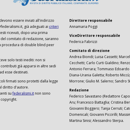
 devono essere inviati all'indirizzo
Direttore responsabile
ederalismi.it, già adeguati ai
criteri
Annamaria Poggi
I testi ricevuti, dopo una prima
ViceDirettore responsabile
 del comitato di redazione, saranno
Federica Fabrizzi
a procedura di double blind peer
Comitato di direzione
Andrea Biondi; Luisa Cassetti; Marcel
ceve solo testi inediti: non si
Cecchetti; Carlo Curti Gialdino; Ren
ontributi già apparsi in altre sedi
Antonio Ferrara; Tommaso Edoardo F
 ad esse destinati.
Diana-Urania Galetta; Roberto Miccù
ticoli firmati sono protetti dalla legge
Morrone; Giulio M. Salerno; Sandro S
 diritto d'autore.
Redazione
senti su
federalismi.it
non sono
Federico Savastano (Redattore Capo)
 copyright.
Aru; Francesco Battaglia; Cristina Ber
Giovanni Boggero; Tanja Cerruti; Cat
Domenicali; Giovanni Piccirilli; Mass
Martina Sinisi; Alessandro Sterpa.