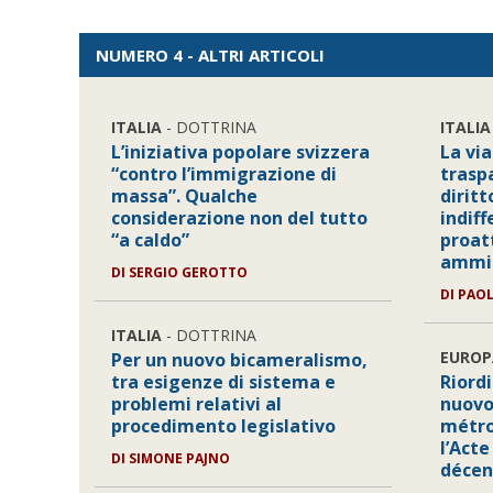
NUMERO 4 - ALTRI ARTICOLI
ITALIA
- DOTTRINA
ITALIA
L’iniziativa popolare svizzera
La via
“contro l’immigrazione di
traspa
massa”. Qualche
dirit
considerazione non del tutto
indiff
“a caldo”
proat
ammin
DI SERGIO GEROTTO
DI PAO
ITALIA
- DOTTRINA
EUROP
Per un nuovo bicameralismo,
tra esigenze di sistema e
Riord
problemi relativi al
nuovo
procedimento legislativo
métro
l’Acte 
DI SIMONE PAJNO
décen