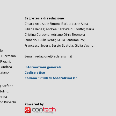
Segreteria di redazione
Chiara Arruzzoli; Simone Barbareschi; Alina
Iuliana Benea; Andrea Caravita di Toritto; Maria
Cristina Carbone; Adriano Dirri; Eleonora
Iannario; Giulia Renzi; Giulia Santomauro;
Francesco Severa; Sergio Spatola; Giulia Vasino.
lo
zo Dickmann;
E-mail: redazione@federalismi.it
rosini;
; Andrea
Informazioni generali
taiano.
Codice etico
Collana "Studi di federalismi.it"
; Stefano
tolino;
erina
imo Rubechi;
Powered by