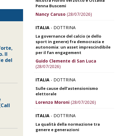
Nicotra Fiorini Verzotto e Ottavia
Penna Buscemi
Nancy Caruso
(28/07/2026)
ITALIA
- DOTTRINA
La governance del calcio (e dello
sport in genere) fra democrazia e
autonomia: un asset imprescindibile
forte,
per il fan engagement
. Il
le del
Guido Clemente di San Luca
(28/07/2026)
ITALIA
- DOTTRINA
Sulle cause dell’astensionismo
elettorale
e
Lorenzo Moroni
(28/07/2026)
(Call
ITALIA
- DOTTRINA
La qualità della normazione tra
genere e generazioni