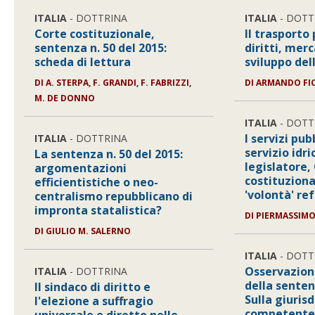
ITALIA
- DOTTRINA
ITALIA
- DOTT
Corte costituzionale,
Il trasporto 
sentenza n. 50 del 2015:
diritti, merc
scheda di lettura
sviluppo del
DI
A. STERPA, F. GRANDI, F. FABRIZZI,
DI
ARMANDO FI
M. DE DONNO
ITALIA
- DOTT
I servizi pubb
ITALIA
- DOTTRINA
servizio idr
La sentenza n. 50 del 2015:
legislatore,
argomentazioni
costituziona
efficientistiche o neo-
'volontà' re
centralismo repubblicano di
impronta statalistica?
DI
PIERMASSIMO
DI
GIULIO M. SALERNO
ITALIA
- DOTT
Osservazioni
ITALIA
- DOTTRINA
della senten
Il sindaco di diritto e
Sulla giuris
l'elezione a suffragio
competente 