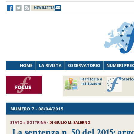
NEWSLETTER
HOME
LA RIVISTA
OSSERVATORIO
NUMERI PRE
avoro
Osservatorio
Territorio e
Storic
ersona
di Diritto
istituzioni
cnologia
sanitario
NUMERO 7
- 08/04/2015
STATO » DOTTRINA -
DI
GIULIO M. SALERNO
La sentenza n. 50 del 2015: arg