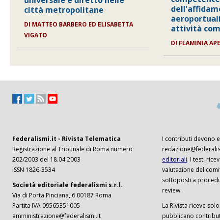
universale e diretto nelle
dell'affidam
città metropolitane
aeroportuali
DI
MATTEO BARBERO ED ELISABETTA
attività co
VIGATO
DI
FLAMINIA AP
Federalismi.it - Rivista Telematica
I contributi devono es
Registrazione al Tribunale di Roma numero
redazione@federalism
202/2003 del 18.04.2003
editoriali
. I testi ri
ISSN 1826-3534
valutazione del comi
sottoposti a procedu
Società editoriale federalismi s.r.l.
review.
Via di Porta Pinciana, 6 00187 Roma
Partita IVA 09565351005
La Rivista riceve solo 
amministrazione@federalismi.it
pubblicano contributi