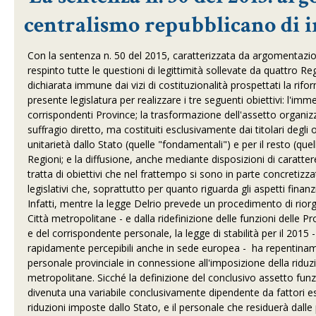
centralismo repubblicano di i
Con la sentenza n. 50 del 2015, caratterizzata da argomentazion
respinto tutte le questioni di legittimità sollevate da quattro Re
dichiarata immune dai vizi di costituzionalità prospettati la rif
presente legislatura per realizzare i tre seguenti obiettivi: l'imm
corrispondenti Province; la trasformazione dell'assetto organizza
suffragio diretto, ma costituiti esclusivamente dai titolari degli 
unitarietà dallo Stato (quelle "fondamentali") e per il resto (qu
Regioni; e la diffusione, anche mediante disposizioni di caratter
tratta di obiettivi che nel frattempo si sono in parte concretizza
legislativi che, soprattutto per quanto riguarda gli aspetti finanz
Infatti, mentre la legge Delrio prevede un procedimento di riorga
Città metropolitane - e dalla ridefinizione delle funzioni delle P
e del corrispondente personale, la legge di stabilità per il 2015
rapidamente percepibili anche in sede europea - ha repentina
personale provinciale in connessione all'imposizione della riduz
metropolitane. Sicché la definizione del conclusivo assetto funz
divenuta una variabile conclusivamente dipendente da fattori eso
riduzioni imposte dallo Stato, e il personale che residuerà dalle