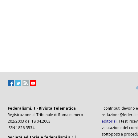
Federalismi.it - Rivista Telematica
I contributi devono es
Registrazione al Tribunale di Roma numero
redazione@federalism
202/2003 del 18.04.2003
editoriali
. I testi ri
ISSN 1826-3534
valutazione del comi
sottoposti a procedu
Società editoriale federalismi s.r.l.