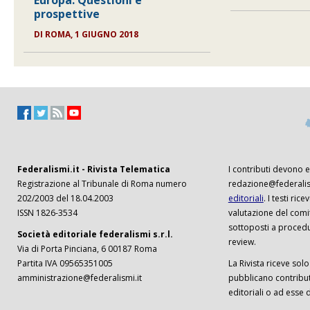
Europa. Questioni e
prospettive
DI
ROMA, 1 GIUGNO 2018
Federalismi.it - Rivista Telematica
I contributi devono es
Registrazione al Tribunale di Roma numero
redazione@federalism
202/2003 del 18.04.2003
editoriali
. I testi ri
ISSN 1826-3534
valutazione del comi
sottoposti a procedu
Società editoriale federalismi s.r.l.
review.
Via di Porta Pinciana, 6 00187 Roma
Partita IVA 09565351005
La Rivista riceve solo 
amministrazione@federalismi.it
pubblicano contributi
editoriali o ad esse d