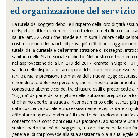
ed organizzazione del servizio
La tutela dei soggetti deboli e il rispetto della loro dignità as
di rispettare il loro volere nell’accettazione o nel rifiuto di un t
salute (art. 32 Cost.) che risiede e si misura il valore della pe
costituisce uno dei banchi di prova più difficili per saggiare non so
tutela, della curatela e dell’amministrazione di sostegno, introdot
sanitaria nello Stato sociale di diritto. Nel nostro ordinamento
nell’approvazione della l. n. 219 del 2017, entrata in vigore il 
validità delle disposizioni anticipate di trattamento espresse,
(art. 3). Ma la previsione normativa della nuova legge costituis
e non di rado doloroso percorso, che nel nostro ordinamento –
conosciuto alterne vicende, tra chiusure ostili e preconcette al 
“stigma” da parte dei soggetti e delle istituzioni preposti alla l
che hanno aperto la strada al riconoscimento delle istanze più 
dalla coscienza sociale e successivamente recepite dalle singol
affrontare in questa materia è il rispetto della volontà manifesta
consentono le condizioni della sua patologia, ad adottare una s
subire coartazioni né dal soggetto, tutore, che ne ha la cura (art
generale, di chi provvede alla sua assistenza o alla sua legale