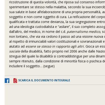
ricostruzione di questa volontà, che riposa sul consenso informa
sperimentare se stesso nella malattia, secondo la sua incoercibil
sua salute in base all’elaborazione di una propria personalità,
soggetto e non come oggetto di cura. La reificazione del corpo d
qualificata e trattata come devianza, la sua segregazione entro le c
ad una ideologia custodialista e “asilare”, il suo completo asso
dall’altro, del medico, in nome del c.d.
paternalismo medico
, s
non lontano, che via via cedono il passo ad una visione nuova de
al rispetto di irrinunciabili valori costituzionali e sovranazionali
aiutato ad
essere se stesso in rapporto agli altri.
Gioca un esse
sociale
della disabilità, fatto proprio nel 2006 anche dalle Nazion
stregua del quale la disabilità si contraddistingue per una dina
sempre ritenuto, dalla condizione di minorità fisica o psichica de
includere il soggetto… (segue)
SCARICA IL DOCUMENTO INTEGRALE