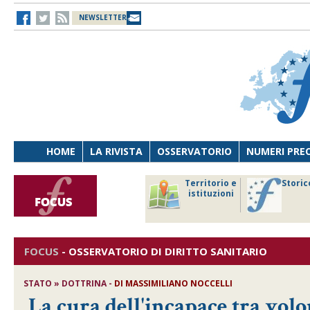
NEWSLETTER
HOME
LA RIVISTA
OSSERVATORIO
NUMERI PRE
avoro
Osservatorio
Territorio e
Storic
ersona
di Diritto
istituzioni
cnologia
sanitario
FOCUS
-
OSSERVATORIO DI DIRITTO SANITARIO
STATO » DOTTRINA -
DI
MASSIMILIANO NOCCELLI
La cura dell'incapace tra volon