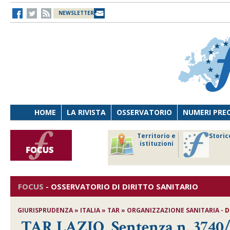
NEWSLETTER
HOME
LA RIVISTA
OSSERVATORIO
NUMERI PRE
avoro
Osservatorio
Territorio e
Storic
ersona
di Diritto
istituzioni
cnologia
sanitario
FOCUS
-
OSSERVATORIO DI DIRITTO SANITARIO
GIURISPRUDENZA » ITALIA » TAR » ORGANIZZAZIONE SANITARIA -
D
TAR LAZIO, Sentenza n. 3740/20