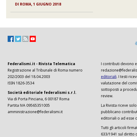
DI
ROMA, 1 GIUGNO 2018
Federalismi.it - Rivista Telematica
I contributi devono es
Registrazione al Tribunale di Roma numero
redazione@federalism
202/2003 del 18.04.2003
editoriali
. I testi ri
ISSN 1826-3534
valutazione del comi
sottoposti a procedu
Società editoriale federalismi s.r.l.
review.
Via di Porta Pinciana, 6 00187 Roma
Partita IVA 09565351005
La Rivista riceve solo 
amministrazione@federalismi.it
pubblicano contributi
editoriali o ad esse d
Tutti gli articoli firm
633/1941 sul diritto 