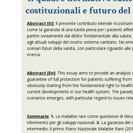
costituzionali e futuro del
Abstract [It]
: Il presente contributo intende ricostruir
come la garanzia di una tutela piena per i pazienti affetti 
partire ovviamente dal diritto fondamentale alla salute, 
agli attuali sviluppi del nostro sistema sanitario. Ne e
scenari futuri della sanità, con particolare riguardo alle
ricerca.
Abstract [En]
: This essay aims to provide an analysis 
guarantee of full protection for patients suffering from 
obviously starting from the fundamental right to health
current developments in our health system. The paradig
scenarios emerges, with particular regard to issues rela
Sommario
:
1.
Le malattie rare come questione di rilev
riferimento per gli sviluppi nazionali.
3.
La garanzia del d
intermedio: il primo Piano Nazionale Malattie Rare (20