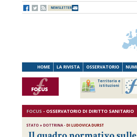
NEWSLETTER
HOME
LA RIVISTA
OSSERVATORIO
NUME
Lavoro
Osservatorio
Territorio e
Persona
di Diritto
istituzioni
Tecnologia
sanitario
FOCUS
-
OSSERVATORIO DI DIRITTO SANITARIO
STATO » DOTTRINA -
DI
LUDOVICA DURST
Il quadro normativo sulle 