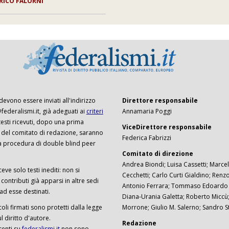
RICO FALORNI
 devono essere inviati all'indirizzo
Direttore responsabile
ederalismi.it, già adeguati ai
criteri
Annamaria Poggi
I testi ricevuti, dopo una prima
ViceDirettore responsabile
 del comitato di redazione, saranno
Federica Fabrizzi
a procedura di double blind peer
Comitato di direzione
Andrea Biondi; Luisa Cassetti; Marcel
ceve solo testi inediti: non si
Cecchetti; Carlo Curti Gialdino; Ren
ontributi già apparsi in altre sedi
Antonio Ferrara; Tommaso Edoardo F
 ad esse destinati.
Diana-Urania Galetta; Roberto Miccù
ticoli firmati sono protetti dalla legge
Morrone; Giulio M. Salerno; Sandro S
 diritto d'autore.
Redazione
senti su
federalismi.it
non sono