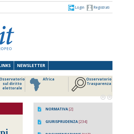
Login
Registrati
LINKS
NEWSLETTER
Osservatorio
Africa
Osservatorio
sul diritto
Trasparenza
elettorale


NORMATIVA
[2]
GIURISPRUDENZA
[234]
ipi