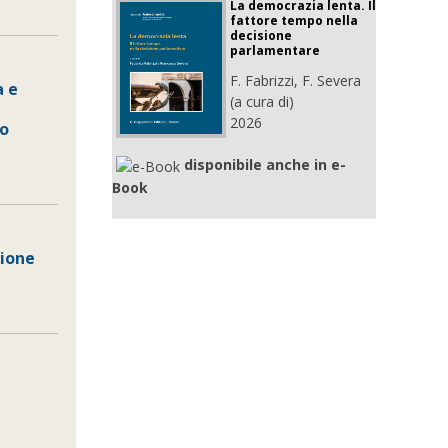
La democrazia lenta. Il
fattore tempo nella
decisione
parlamentare
F. Fabrizzi, F. Severa
a e
(a cura di)
2026
to
disponibile anche in e-
Book
zione