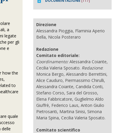
DOCUMENTAZIONE
[117]
colare
Direzione
ali, a
Alessandra Pioggia, Flaminia Aperio
ni legate
Bella, Nicola Posteraro
che per gli
ione e
Redazione
Comitato editoriale:
Coordinamento:
Alessandra Coiante,
Cecilia Valeria Sposato.
Redazione
:
ar how the
Monica Bergo, Alessandro Berrettini,
es,
Alice Cauduro, Piermassimo Chirulli,
elated to
Alessandra Coiante, Candida Conti,
healthcare
Stefano Corso, Sara del Grosso,
Elena Fabbricatore, Guglielmo Aldo
Giuffrè, Federico Laus, Anton Giulio
Pietrosanti, Martina Sinisi, Simona
rare quale
Maria Spina, Cecilia Valeria Sposato.
uccesso
 delle
Comitato scientifico