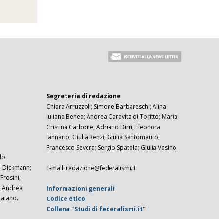
Segreteria di redazione
Chiara Arruzzoli; Simone Barbareschi; Alina
Iuliana Benea; Andrea Caravita di Toritto; Maria
Cristina Carbone; Adriano Dirri; Eleonora
Iannario; Giulia Renzi; Giulia Santomauro;
Francesco Severa; Sergio Spatola; Giulia Vasino.
lo
zo Dickmann;
E-mail: redazione@federalismi.it
rosini;
; Andrea
Informazioni generali
taiano.
Codice etico
Collana "Studi di federalismi.it"