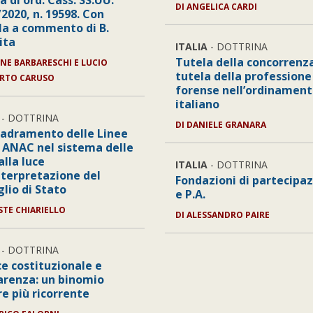
a di ord. Cass. SS.UU.
DI
ANGELICA CARDI
2020, n. 19598. Con
lla a commento di B.
ita
ITALIA
- DOTTRINA
Tutela della concorrenz
NE BARBARESCHI E LUCIO
tutela della professione
RTO CARUSO
forense nell’ordinamen
italiano
- DOTTRINA
DI
DANIELE GRANARA
uadramento delle Linee
 ANAC nel sistema delle
alla luce
ITALIA
- DOTTRINA
interpretazione del
Fondazioni di partecipa
lio di Stato
e P.A.
STE CHIARIELLO
DI
ALESSANDRO PAIRE
- DOTTRINA
ce costituzionale e
arenza: un binomio
e più ricorrente