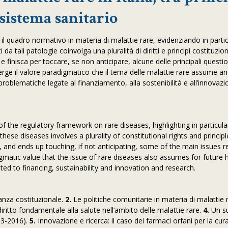
 sistema sanitario
e il quadro normativo in materia di malattie rare, evidenziando in parti
da tali patologie coinvolga una pluralità di diritti e principi costituzion
e finisca per toccare, se non anticipare, alcune delle principali questio
merge il valore paradigmatico che il tema delle malattie rare assume an
 problematiche legate al finanziamento, alla sostenibilità e all’innovaz
of the regulatory framework on rare diseases, highlighting in particul
these diseases involves a plurality of constitutional rights and principl
, and ends up touching, if not anticipating, some of the main issues r
matic value that the issue of rare diseases also assumes for future 
ted to financing, sustainability and innovation and research.
anza costituzionale.
2.
Le politiche comunitarie in materia di malattie 
iritto fondamentale alla salute nell’ambito delle malattie rare.
4.
Un s
13-2016).
5.
Innovazione e ricerca: il caso dei farmaci orfani per la cura