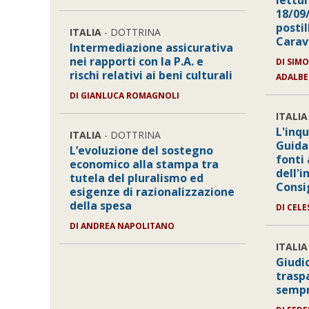
lettur
18/09/
posti
ITALIA
- DOTTRINA
Carav
Intermediazione assicurativa
nei rapporti con la P.A. e
DI
SIMO
rischi relativi ai beni culturali
ADALBE
DI
GIANLUCA ROMAGNOLI
ITALIA
L'inq
ITALIA
- DOTTRINA
Guida
L’evoluzione del sostegno
fonti 
economico alla stampa tra
dell'
tutela del pluralismo ed
Consig
esigenze di razionalizzazione
della spesa
DI
CELE
DI
ANDREA NAPOLITANO
ITALIA
Giudi
trasp
sempr