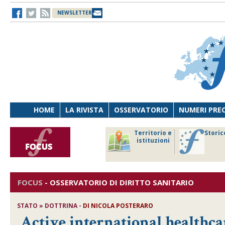
NEWSLETTER
HOME
LA RIVISTA
OSSERVATORIO
NUMERI PRE
avoro
Osservatorio
Territorio e
Storic
ersona
di Diritto
istituzioni
cnologia
sanitario
FOCUS
-
OSSERVATORIO DI DIRITTO SANITARIO
STATO » DOTTRINA -
DI
NICOLA POSTERARO
Active international healthc