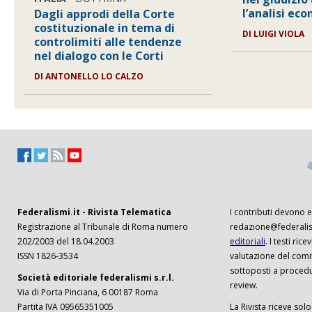
l’analisi eco
Dagli approdi della Corte
costituzionale in tema di
DI
LUIGI VIOLA
controlimiti alle tendenze
nel dialogo con le Corti
DI
ANTONELLO LO CALZO
Federalismi.it - Rivista Telematica
I contributi devono es
Registrazione al Tribunale di Roma numero
redazione@federalism
202/2003 del 18.04.2003
editoriali
. I testi ri
ISSN 1826-3534
valutazione del comi
sottoposti a procedu
Società editoriale federalismi s.r.l.
review.
Via di Porta Pinciana, 6 00187 Roma
Partita IVA 09565351005
La Rivista riceve solo 