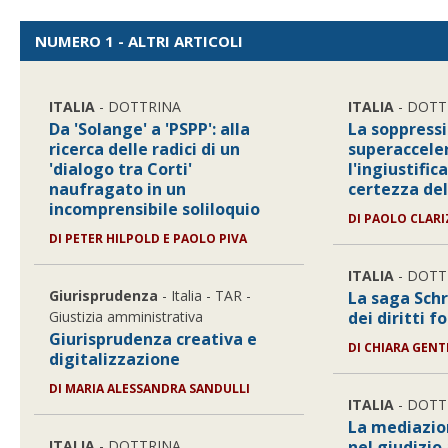
NUMERO 1 - ALTRI ARTICOLI
ITALIA
- DOTTRINA
ITALIA
- DOTT
Da 'Solange' a 'PSPP': alla
La soppressi
ricerca delle radici di un
superaccele
'dialogo tra Corti'
l'ingiustific
naufragato in un
certezza del
incomprensibile soliloquio
DI
PAOLO CLARI
DI
PETER HILPOLD E PAOLO PIVA
ITALIA
- DOTT
Giurisprudenza
- Italia - TAR -
La saga Schr
Giustizia amministrativa
dei diritti 
Giurisprudenza creativa e
DI
CHIARA GENT
digitalizzazione
DI
MARIA ALESSANDRA SANDULLI
ITALIA
- DOTT
La mediazio
ITALIA
- DOTTRINA
nel giudizio